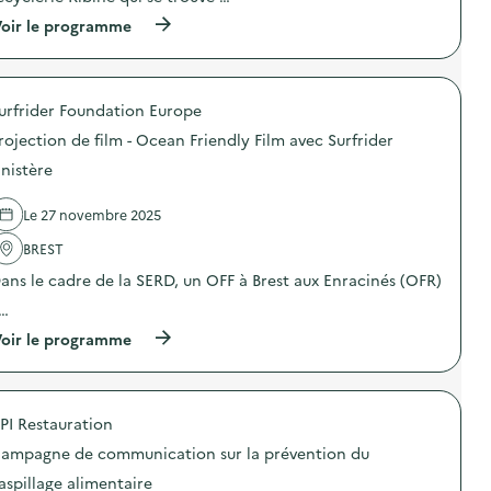
(
oir le programme
à
p
r
o
urfrider Foundation Europe
p
o
rojection de film - Ocean Friendly Film avec Surfrider
s
d
inistère
e
l
Le 27 novembre 2025
'
a
BREST
c
t
ans le cadre de la SERD, un OFF à Brest aux Enracinés (OFR)
i
o
 …
n
(
oir le programme
:
à
A
p
c
r
c
o
u
PI Restauration
p
e
o
i
ampagne de communication sur la prévention du
s
l
d
e
aspillage alimentaire