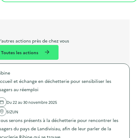
t
s
r
i
v
l
t
t
o
è
i
a
e
n
n
b
l
m
e
e
e
m
’autres actions près de chez vous
l
n
e
Toutes les actions
l
t
n
é
t
ibine
d
ccueil et échange en déchetterie pour sensibiliser les
e
sagers au réemploi
l
a
Du 22 au 30 novembre 2025
v
SIZUN
o
ous serons présents à la déchetterie pour rencontrer les
i
sagers du pays de Landivisiau, afin de leur parler de la
e
ecyclerie Ribine qui se trouve …