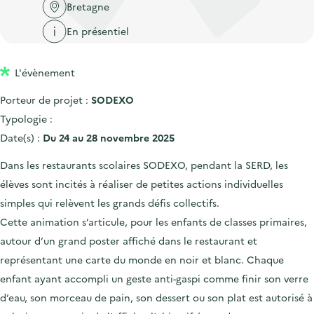
'
c
Bretagne
n
n
a
c
En présentiel
p
c
c
u
r
i
c
e
L'évènement
i
p
u
i
n
a
e
Porteur de projet :
SODEXO
l
c
l
i
Typologie :
i
l
Date(s) :
Du 24 au 28 novembre 2025
p
Dans les restaurants scolaires SODEXO, pendant la SERD, les
a
élèves sont incités à réaliser de petites actions individuelles
l
simples qui relèvent les grands défis collectifs.
e
Cette animation s’articule, pour les enfants de classes primaires,
autour d’un grand poster affiché dans le restaurant et
représentant une carte du monde en noir et blanc. Chaque
enfant ayant accompli un geste anti-gaspi comme finir son verre
d’eau, son morceau de pain, son dessert ou son plat est autorisé à