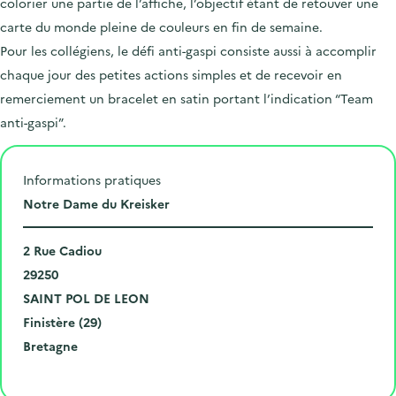
colorier une partie de l’affiche, l’objectif étant de retouver une
carte du monde pleine de couleurs en fin de semaine.
Pour les collégiens, le défi anti-gaspi consiste aussi à accomplir
chaque jour des petites actions simples et de recevoir en
remerciement un bracelet en satin portant l’indication “Team
anti-gaspi”.
Informations pratiques
L
Notre Dame du Kreisker
i
N
e
2 Rue Cadiou
u
C
u
29250
m
o
V
d
SAINT POL DE LEON
é
d
i
D
e
Finistère (29)
r
e
l
é
R
l
Bretagne
o
p
l
p
é
'
Cliquer pour afficher la carte
e
o
e
a
g
é