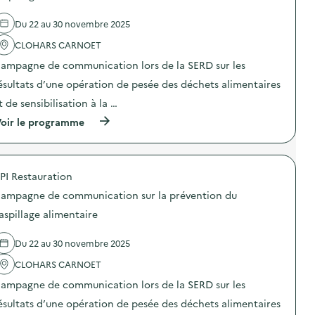
e
t
l
é
Du 22 au 30 novembre 2025
'
c
a
h
CLOHARS CARNOET
c
a
t
n
ampagne de communication lors de la SERD sur les
i
g
o
e
ésultats d’une opération de pesée des déchets alimentaires
n
e
t de sensibilisation à la …
:
n
P
d
(
oir le programme
r
é
à
o
c
p
j
h
r
e
e
o
c
t
PI Restauration
p
t
t
o
i
ampagne de communication sur la prévention du
e
s
o
r
d
aspillage alimentaire
n
i
e
d
e
l
e
p
Du 22 au 30 novembre 2025
'
f
o
a
i
u
CLOHARS CARNOET
c
l
r
t
m
ampagne de communication lors de la SERD sur les
s
i
–
e
o
ésultats d’une opération de pesée des déchets alimentaires
O
n
n