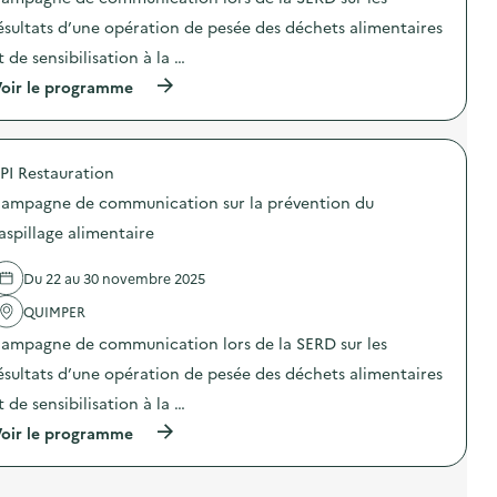
i
i
n
i
o
o
ésultats d’une opération de pesée des déchets alimentaires
t
c
n
n
a
a
t de sensibilisation à la …
d
:
i
t
u
C
r
i
(
oir le programme
g
a
e
o
à
a
m
)
n
p
s
p
s
r
p
a
u
o
i
g
PI Restauration
r
p
l
n
l
o
l
e
ampagne de communication sur la prévention du
a
s
a
d
p
d
aspillage alimentaire
g
e
r
e
e
c
é
l
a
o
Du 22 au 30 novembre 2025
v
'
l
m
e
a
i
m
QUIMPER
n
c
m
u
t
t
e
n
ampagne de communication lors de la SERD sur les
i
i
n
i
o
o
ésultats d’une opération de pesée des déchets alimentaires
t
c
n
n
a
a
t de sensibilisation à la …
d
:
i
t
u
C
r
i
(
oir le programme
g
a
e
o
à
a
m
)
n
p
s
p
s
r
p
a