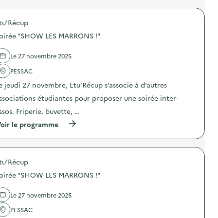
p
r
o
tu'Récup
p
o
oirée "SHOW LES MARRONS !"
s
d
e
Le 27 novembre 2025
l
'
PESSAC
a
e jeudi 27 novembre, Etu’Récup s’associe à d’autres
c
t
ssociations étudiantes pour proposer une soirée inter-
i
o
ssos. Friperie, buvette, …
n
(
oir le programme
:
à
A
p
t
r
e
o
l
tu'Récup
p
i
o
e
oirée "SHOW LES MARRONS !"
s
r
d
s
e
d
Le 27 novembre 2025
l
e
'
PESSAC
s
a