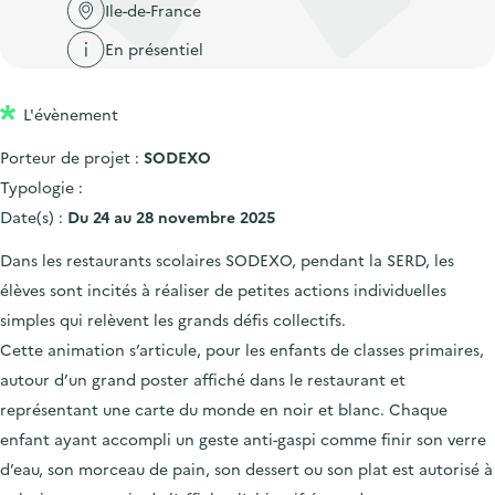
'
c
Ile-de-France
n
n
a
c
En présentiel
p
c
c
u
r
i
c
e
L'évènement
i
p
u
i
n
a
e
Porteur de projet :
SODEXO
l
c
l
i
Typologie :
i
l
Date(s) :
Du 24 au 28 novembre 2025
p
Dans les restaurants scolaires SODEXO, pendant la SERD, les
a
élèves sont incités à réaliser de petites actions individuelles
l
simples qui relèvent les grands défis collectifs.
e
Cette animation s’articule, pour les enfants de classes primaires,
autour d’un grand poster affiché dans le restaurant et
représentant une carte du monde en noir et blanc. Chaque
enfant ayant accompli un geste anti-gaspi comme finir son verre
d’eau, son morceau de pain, son dessert ou son plat est autorisé à