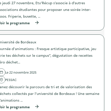
e
e jeudi 27 novembre, Etu’Récup s’associe à d’autres
c
n
t
s
ssociations étudiantes pour proposer une soirée inter-
i
i
o
b
ssos. Friperie, buvette, …
n
i
(
oir le programme
:
l
à
S
i
p
o
s
r
i
a
o
r
t
niversité de Bordeaux
p
é
i
o
e
o
ournée d'animations : Fresque artistique participative, jeu
s
“
n
d
S
trie tes déchets sur le campus", dégustation de recettes
,
e
H
d
éro déchet…
l
O
e
'
W
c
a
L
o
Le 22 novembre 2025
c
E
n
t
S
f
PESSAC
i
M
é
o
A
enez découvrir le parcours de tri et de valorisation des
r
n
R
e
échets collectés par l’université de Bordeaux ! Une semaine
:
R
n
S
O
c
’animations …
o
N
e
i
S
(
oir le programme
s
r
!
à