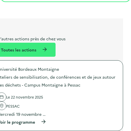
t
s
r
i
v
l
t
t
o
è
i
a
e
n
n
b
l
m
e
e
e
m
’autres actions près de chez vous
l
n
e
Toutes les actions
l
t
n
é
t
niversité Bordeaux Montaigne
d
teliers de sensibilisation, de conférences et de jeux autour
e
es déchets - Campus Montaigne à Pessac
l
a
Le 22 novembre 2025
v
PESSAC
o
ercredi 19 novembre …
i
(
oir le programme
e
à