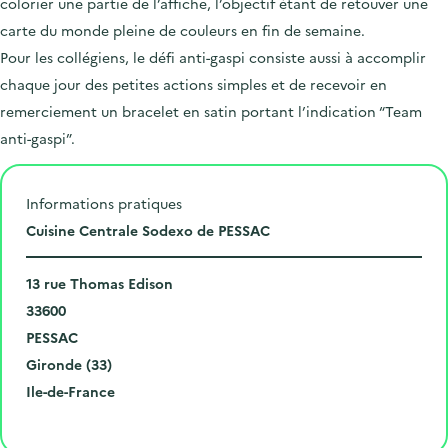
colorier une partie de l’affiche, l’objectif étant de retouver une
carte du monde pleine de couleurs en fin de semaine.
Pour les collégiens, le défi anti-gaspi consiste aussi à accomplir
chaque jour des petites actions simples et de recevoir en
remerciement un bracelet en satin portant l’indication “Team
anti-gaspi”.
Informations pratiques
L
Cuisine Centrale Sodexo de PESSAC
i
N
e
13 rue Thomas Edison
u
C
u
33600
m
o
V
d
PESSAC
é
d
i
D
e
Gironde (33)
r
e
l
é
R
l
Ile-de-France
o
p
l
p
é
'
Cliquer pour afficher la carte
e
o
e
a
g
é