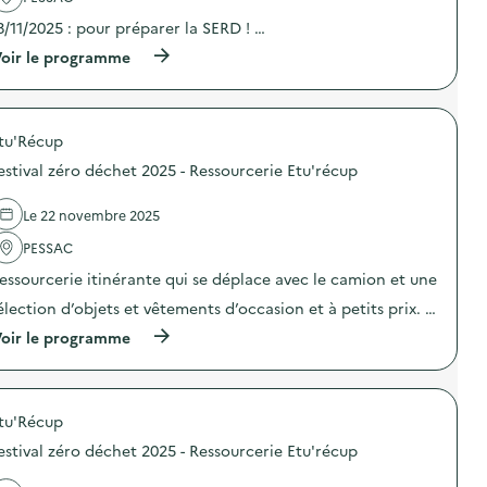
p
c
i
u
t
8/11/2025 : pour préparer la SERD ! …
m
s
i
a
M
o
(
oir le programme
t
o
n
à
i
n
:
p
o
t
F
r
n
a
e
o
s
i
s
tu'Récup
p
:
g
t
o
estival zéro déchet 2025 - Ressourcerie Etu'récup
F
n
i
s
r
e
v
d
e
à
a
e
Le 22 novembre 2025
s
P
l
l
q
e
z
'
PESSAC
u
s
é
a
e
essourcerie itinérante qui se déplace avec le camion et une
s
r
c
a
a
o
t
élection d’objets et vêtements d’occasion et à petits prix. …
r
c
d
i
t
)
é
o
(
oir le programme
i
c
n
à
s
h
:
p
t
e
F
r
i
t
e
o
q
2
s
tu'Récup
p
u
0
t
o
estival zéro déchet 2025 - Ressourcerie Etu'récup
e
2
i
s
p
5
v
d
a