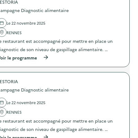
l
ESTORIA
p
’
o
ampagne Diagnostic alimentaire
é
s
n
d
e
e
Le 22 novembre 2025
r
l
g
'
RENNES
i
a
e restaurant est accompagné pour mettre en place un
e
c
p
t
iagnostic de son niveau de gaspillage alimentaire. …
o
i
u
o
(
oir le programme
r
n
à
l
:
p
e
P
r
T
r
o
é
o
ESTORIA
p
l
j
o
ampagne Diagnostic alimentaire
é
e
s
t
c
d
h
t
e
Le 22 novembre 2025
o
i
l
n
o
'
RENNES
:
n
a
r
e restaurant est accompagné pour mettre en place un
d
c
é
u
t
iagnostic de son niveau de gaspillage alimentaire. …
c
f
i
u
i
o
(
oir le programme