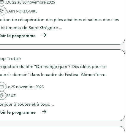
Du 22 au 30 novembre 2025
'
o
a
n
SAINT-GREGOIRE
c
s
t
s
ction de récupération des piles alcalines et salines dans les
i
c
o
o
 bâtiments de Saint-Grégoire …
n
l
(
oir le programme
:
a
à
R
i
p
e
r
r
p
e
o
a
s
op Trotter
p
i
s
o
r
u
rojection du film "On mange quoi ? Des idées pour se
s
c
r
d
a
ourrir demain" dans le cadre du Festival AlimenTerre
l
e
f
e
l
é
t
Le 25 novembre 2025
'
)
r
a
i
BRUZ
c
)
t
onjour à toutes et à tous, …
i
o
(
oir le programme
n
à
:
p
D
r
e
o