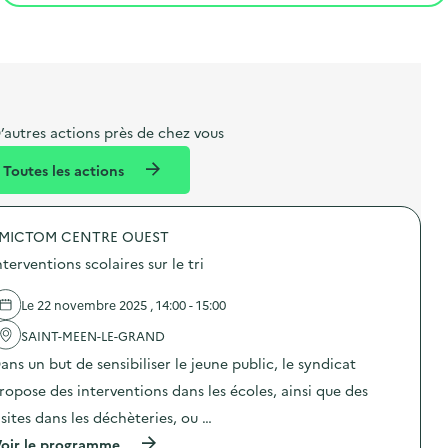
t
s
r
i
v
l
t
t
o
è
i
a
e
n
n
b
l
m
e
e
e
m
’autres actions près de chez vous
l
n
e
Toutes les actions
l
t
n
é
t
MICTOM CENTRE OUEST
d
nterventions scolaires sur le tri
e
l
Le 22 novembre 2025 , 14:00 - 15:00
a
SAINT-MEEN-LE-GRAND
v
ans un but de sensibiliser le jeune public, le syndicat
o
ropose des interventions dans les écoles, ainsi que des
i
isites dans les déchèteries, ou …
e
(
oir le programme