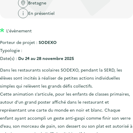
'
c
Bretagne
n
n
a
c
En présentiel
p
c
c
u
r
i
c
e
L'évènement
i
p
u
i
n
a
e
Porteur de projet :
SODEXO
l
c
l
i
Typologie :
i
l
Date(s) :
Du 24 au 28 novembre 2025
p
Dans les restaurants scolaires SODEXO, pendant la SERD, les
a
élèves sont incités à réaliser de petites actions individuelles
l
simples qui relèvent les grands défis collectifs.
e
Cette animation s’articule, pour les enfants de classes primaires,
autour d’un grand poster affiché dans le restaurant et
représentant une carte du monde en noir et blanc. Chaque
enfant ayant accompli un geste anti-gaspi comme finir son verre
d’eau, son morceau de pain, son dessert ou son plat est autorisé à