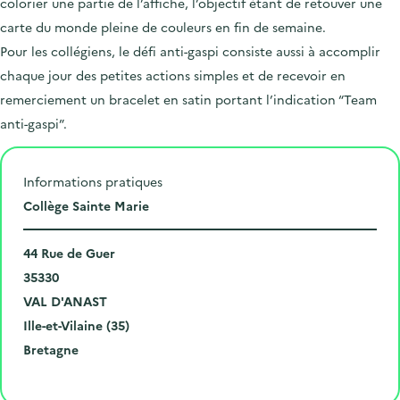
colorier une partie de l’affiche, l’objectif étant de retouver une
carte du monde pleine de couleurs en fin de semaine.
Pour les collégiens, le défi anti-gaspi consiste aussi à accomplir
chaque jour des petites actions simples et de recevoir en
remerciement un bracelet en satin portant l’indication “Team
anti-gaspi”.
Informations pratiques
L
Collège Sainte Marie
i
N
e
44 Rue de Guer
u
C
u
35330
m
o
V
d
VAL D'ANAST
é
d
i
D
e
Ille-et-Vilaine (35)
r
e
l
é
R
l
Bretagne
o
p
l
p
é
'
Cliquer pour afficher la carte
e
o
e
a
g
é