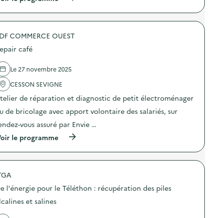
à
p
r
o
DF COMMERCE OUEST
p
o
epair café
s
d
e
Le 27 novembre 2025
l
'
CESSON SEVIGNE
a
telier de réparation et diagnostic de petit électroménager
c
t
u de bricolage avec apport volontaire des salariés, sur
i
o
endez-vous assuré par Envie …
n
(
oir le programme
:
à
I
p
n
r
t
o
e
TGA
p
r
o
v
e l'énergie pour le Téléthon : récupération des piles
s
e
d
n
lcalines et salines
e
t
l
i