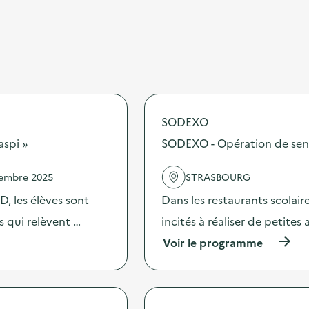
SODEXO
aspi »
SODEXO - Opération de sensib
vembre 2025
STRASBOURG
, les élèves sont
Dans les restaurants scolai
es qui relèvent …
incités à réaliser de petites
(
Voir le programme
à
p
r
o
p