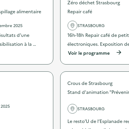
Zéro déchet Strasbourg
o
s
illage alimentaire
Repair café
d
e
vembre 2025
STRASBOURG
l
'
sultats d’une
16h-18h Repair café de peti
a
c
bilisation à la …
électroniques. Exposition de
t
(
Voir le programme
i
à
o
p
n
r
:
o
S
p
O
Crous de Strasbourg
o
D
s
Stand d'animation "Prévenir 
E
d
X
e
O
 2025
l
–
STRASBOURG
'
O
a
p
Le resto’U de l’Esplanade re
c
é
t