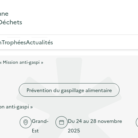
nne
 Déchets
n
Trophées
Actualités
 Mission anti-gaspi »
Prévention du gaspillage alimentaire
n anti-gaspi »
Grand-
Du 24 au 28 novembre
Est
2025