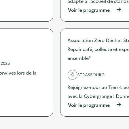
adapté à l’accueil de stands
r
i
a
(
Voir le programme
o
t
à
n
i
p
:
o
r
R
n
o
e
d
p
p
e
Association Zéro Déchet St
o
a
s
s
Repair café, collecte et ex
i
e
d
r
n
ensemble"
e
c
s
 2025
l
a
i
'
f
onvives lors de la
b
STRASBOURG
a
é
i
c
)
l
t
Rejoignez-nous au Tiers-Lie
i
i
s
avec la Cybergrange ! Donne
o
a
n
(
Voir le programme
t
:
à
i
S
p
o
t
r
n
a
o
«