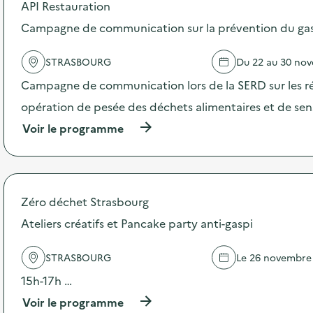
API Restauration
o
s
Campagne de communication sur la prévention du gasp
d
e
STRASBOURG
Du 22 au 30 no
l
'
Campagne de communication lors de la SERD sur les ré
a
c
opération de pesée des déchets alimentaires et de sensi
t
(
Voir le programme
i
à
o
p
n
r
:
o
S
p
O
Zéro déchet Strasbourg
o
D
s
Ateliers créatifs et Pancake party anti-gaspi
E
d
X
e
O
STRASBOURG
Le 26 novembre
l
–
'
O
15h-17h …
a
p
c
(
Voir le programme
é
t