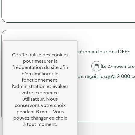
à
r
i
p
a
o
r
t
n
o
i
:
p
o
C
o
n
a
s
d
m
d
e
Crous de Strasbourg
p
e
s
Stand d'animation & sensibilisation autour des DEEE
a
l
e
Ce site utilise des cookies
g
'
n
pour mesurer la
n
a
s
STRASBOURG
Le 27 novembre
fréquentation du site afin
e
c
i
d’en améliorer le
d
t
Le hall du resto’U de l’Esplanade reçoit jusqu’à 2 000 c
b
fonctionnement,
e
i
i
pause méridienne. …
c
l’administration et évaluer
o
l
o
n
votre expérience
i
(
Voir le programme
m
:
s
utilisateur. Nous
à
m
A
a
conservons votre choix
p
u
t
t
r
pendant 6 mois. Vous
n
e
i
o
pouvez changer ce choix
i
l
o
p
à tout moment.
c
i
n
o
a
e
«
s