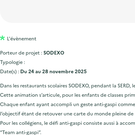
t
p
'
e
i
r
a
d
o
i
c
'
n
n
c
a
p
c
L'évènement
u
c
r
i
e
Porteur de projet :
SODEXO
c
i
p
i
Typologie :
u
n
a
l
Date(s) :
Du 24 au 28 novembre 2025
e
c
l
i
i
Dans les restaurants scolaires SODEXO, pendant la SERD, les é
l
p
Cette animation s’articule, pour les enfants de classes pri
a
Chaque enfant ayant accompli un geste anti-gaspi comme fin
l
l’objectif étant de retouver une carte du monde pleine de 
e
Pour les collégiens, le défi anti-gaspi consiste aussi à acc
“Team anti-gaspi”.