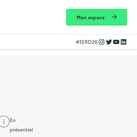
Mon espace
Instagram
Twitter
YouTube
LinkedIn
#SERD26
En
présentiel