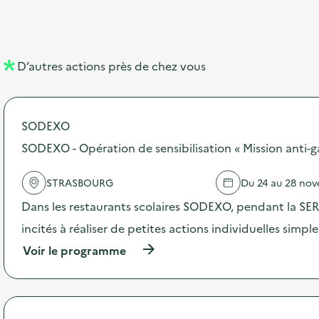
b
l
m
e
e
e
m
l
n
e
D’autres actions près de chez vous
l
t
n
é
t
SODEXO
d
SODEXO - Opération de sensibilisation « Mission anti-g
e
l
STRASBOURG
Du 24 au 28 no
a
Dans les restaurants scolaires SODEXO, pendant la SERD
v
incités à réaliser de petites actions individuelles simpl
o
(
Voir le programme
i
à
p
e
r
o
p