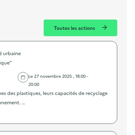
Toutes les actions
é urbaine
tique"
Le 27 novembre 2025 , 18:00 -
20:00
es des plastiques, leurs capacités de recyclage
onnement. …