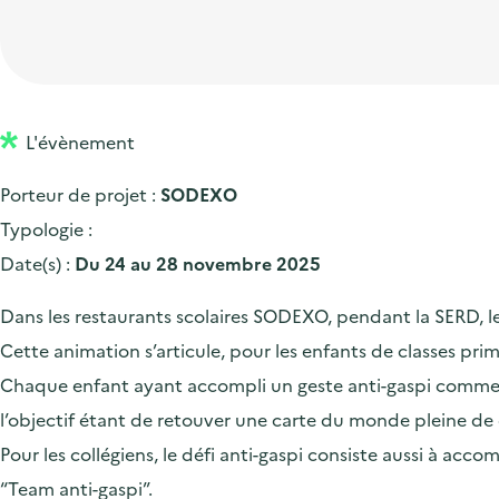
t
p
'
e
i
r
a
d
o
i
c
'
n
n
c
a
p
c
L'évènement
u
c
r
i
e
Porteur de projet :
SODEXO
c
i
p
i
Typologie :
u
n
a
l
Date(s) :
Du 24 au 28 novembre 2025
e
c
l
i
i
Dans les restaurants scolaires SODEXO, pendant la SERD, les é
l
p
Cette animation s’articule, pour les enfants de classes pri
a
Chaque enfant ayant accompli un geste anti-gaspi comme fin
l
l’objectif étant de retouver une carte du monde pleine de 
e
Pour les collégiens, le défi anti-gaspi consiste aussi à acc
“Team anti-gaspi”.