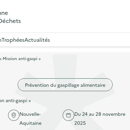
nne
 Déchets
n
Trophées
Actualités
 Mission anti-gaspi »
Prévention du gaspillage alimentaire
n anti-gaspi »
Nouvelle-
Du 24 au 28 novembre
Aquitaine
2025