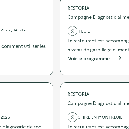
p
RESTORIA
o
s
Campagne Diagnostic alime
d
e
025 , 14:30 -
ITEUIL
l
'
Le restaurant est accompag
a
 comment utiliser les
c
niveau de gaspillage aliment
t
(
Voir le programme
i
à
o
p
n
r
:
o
A
p
t
o
e
RESTORIA
s
l
d
Campagne Diagnostic alime
i
e
e
l
r
 2025
CHIRE EN MONTREUIL
'
“
a
E
 diagnostic de son
Le restaurant est accompag
c