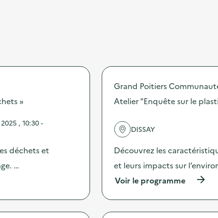
Grand Poitiers Communaut
chets »
Atelier "Enquête sur le plas
025 , 10:30 -
DISSAY
des déchets et
Découvrez les caractéristiqu
age. …
et leurs impacts sur l’envir
(
Voir le programme
à
p
r
o