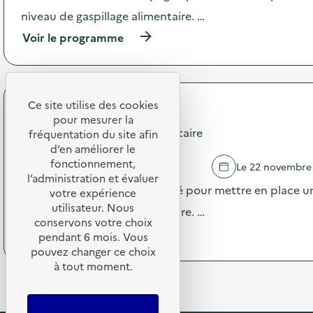
o
c
niveau de gaspillage alimentaire. …
î
t
t
(
Voir le programme
i
e
à
o
à
p
n
o
r
:
u
o
A
t
p
Ce site utilise des cookies
t
i
RESTORIA
o
e
pour mesurer la
l
s
Campagne Diagnostic alimentaire
l
fréquentation du site afin
s
d
i
d’en améliorer le
s
e
e
c
fonctionnement,
DANGE SAINT ROMAIN
Le 22 novembre
l
r
i
l’administration et évaluer
'
“
Le restaurant est accompagné pour mettre en place un
e
votre expérience
a
J
n
utilisateur. Nous
c
niveau de gaspillage alimentaire. …
e
t
t
conservons votre choix
p
i
(
Voir le programme
i
pendant 6 mois. Vous
a
f
à
o
pouvez changer ce choix
i
i
p
n
l
à tout moment.
q
r
:
l
u
o
C
e
e
p
a
,
s
o