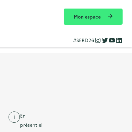
Mon espace
Instagram
Twitter
YouTube
LinkedIn
#SERD26
En
présentiel