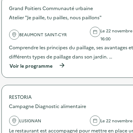
p
Grand Poitiers Communauté urbaine
o
s
Atelier "Je paille, tu pailles, nous paillons"
d
e
Le 22 novembre 2
l
BEAUMONT SAINT-CYR
'
16:00
a
Comprendre les principes du paillage, ses avantages et
c
t
différents types de paillage dans son jardin. …
i
(
Voir le programme
o
à
n
p
:
r
A
o
t
p
e
RESTORIA
o
l
s
Campagne Diagnostic alimentaire
i
d
e
e
r
LUSIGNAN
Le 22 novembre
l
:
'
B
Le restaurant est accompagné pour mettre en place un
a