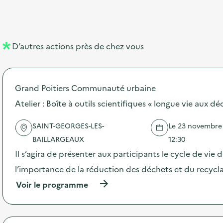
b
l
m
e
e
e
m
l
n
e
D’autres actions près de chez vous
l
t
n
é
t
Grand Poitiers Communauté urbaine
d
Atelier : Boîte à outils scientifiques « longue vie aux dé
e
l
SAINT-GEORGES-LES-
Le 23 novembre 2
a
BAILLARGEAUX
12:30
v
Il s’agira de présenter aux participants le cycle de vie 
o
l’importance de la réduction des déchets et du recycl
i
(
Voir le programme
à
e
p
r
o