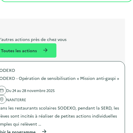
t
s
r
i
v
l
t
t
o
è
i
a
e
n
n
b
l
m
e
e
e
m
’autres actions près de chez vous
l
n
e
Toutes les actions
l
t
n
é
t
SODEXO
d
ODEXO - Opération de sensibilisation « Mission anti-gaspi »
e
l
Du 24 au 28 novembre 2025
a
NANTERRE
v
ans les restaurants scolaires SODEXO, pendant la SERD, les
o
lèves sont incités à réaliser de petites actions individuelles
i
imples qui relèvent …
e
(
oir le programme