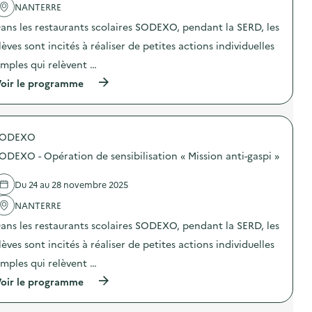
'
NANTERRE
r
a
a
ans les restaurants scolaires SODEXO, pendant la SERD, les
c
t
t
i
lèves sont incités à réaliser de petites actions individuelles
i
o
o
n
imples qui relèvent …
n
d
(
oir le programme
:
e
à
S
s
p
O
e
r
D
n
o
E
s
SODEXO
p
X
i
o
O
b
ODEXO - Opération de sensibilisation « Mission anti-gaspi »
s
–
i
d
O
l
e
p
Du 24 au 28 novembre 2025
i
l
é
s
'
NANTERRE
r
a
a
a
t
ans les restaurants scolaires SODEXO, pendant la SERD, les
c
t
i
t
i
o
lèves sont incités à réaliser de petites actions individuelles
i
o
n
o
n
imples qui relèvent …
«
n
d
M
(
oir le programme
:
e
i
à
S
s
s
p
O
e
s