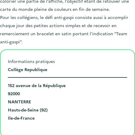
colorier une partie de l’affiche, l’objectif étant de retouver une
carte du monde pleine de couleurs en fin de semaine.
Pour les collégiens, le défi anti-gaspi consiste aussi à accomplir
chaque jour des petites actions simples et de recevoir en
remerciement un bracelet en satin portant l’indication “Team
anti-gaspi”.
Informations pratiques
L
Collège Republique
i
N
e
152 avenue de la République
u
C
u
92000
m
o
V
d
NANTERRE
é
d
i
D
e
Hauts-de-Seine (92)
r
e
l
é
R
l
Ile-de-France
o
p
l
p
é
'
Cliquer pour afficher la carte
e
o
e
a
g
é