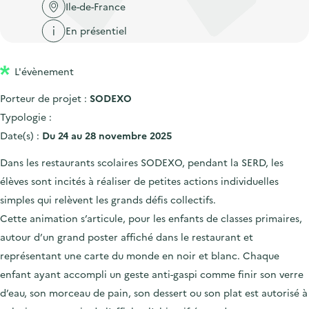
'
c
Ile-de-France
n
n
a
c
En présentiel
p
c
c
u
r
i
c
e
L'évènement
i
p
u
i
n
a
e
Porteur de projet :
SODEXO
l
c
l
i
Typologie :
i
l
Date(s) :
Du 24 au 28 novembre 2025
p
Dans les restaurants scolaires SODEXO, pendant la SERD, les
a
élèves sont incités à réaliser de petites actions individuelles
l
simples qui relèvent les grands défis collectifs.
e
Cette animation s’articule, pour les enfants de classes primaires,
autour d’un grand poster affiché dans le restaurant et
représentant une carte du monde en noir et blanc. Chaque
enfant ayant accompli un geste anti-gaspi comme finir son verre
d’eau, son morceau de pain, son dessert ou son plat est autorisé à