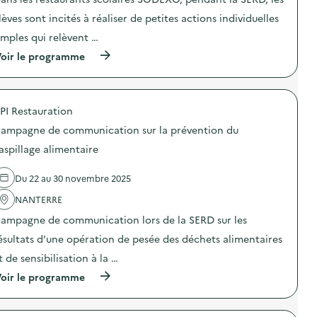
c
t
i
s
t
i
o
lèves sont incités à réaliser de petites actions individuelles
p
i
o
n
i
o
n
imples qui relèvent …
«
»
n
d
M
)
(
oir le programme
:
e
i
à
S
s
s
p
O
e
s
r
D
n
i
o
E
s
o
PI Restauration
p
X
i
n
o
O
b
a
ampagne de communication sur la prévention du
s
–
i
n
d
O
aspillage alimentaire
l
t
e
p
i
i
l
é
s
-
Du 22 au 30 novembre 2025
'
r
a
g
a
a
t
a
NANTERRE
c
t
i
s
t
i
o
ampagne de communication lors de la SERD sur les
p
i
o
n
i
o
n
ésultats d’une opération de pesée des déchets alimentaires
«
»
n
d
M
)
t de sensibilisation à la …
:
e
i
S
s
s
(
oir le programme
O
e
s
à
D
n
i
p
E
s
o
r
X