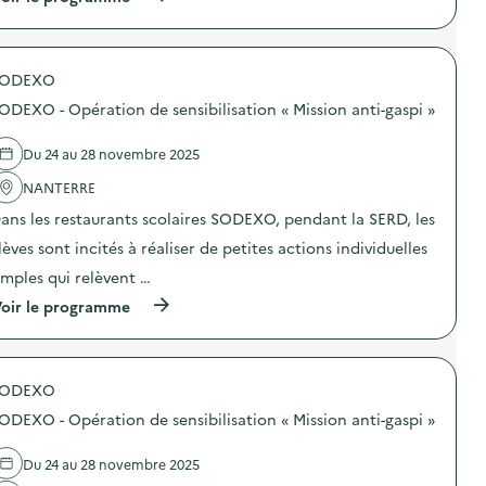
à
p
r
o
SODEXO
p
o
ODEXO - Opération de sensibilisation « Mission anti-gaspi »
s
d
e
Du 24 au 28 novembre 2025
l
'
NANTERRE
a
ans les restaurants scolaires SODEXO, pendant la SERD, les
c
t
lèves sont incités à réaliser de petites actions individuelles
i
o
imples qui relèvent …
n
(
oir le programme
:
à
S
p
O
r
D
o
E
SODEXO
p
X
o
O
ODEXO - Opération de sensibilisation « Mission anti-gaspi »
s
–
d
O
e
p
Du 24 au 28 novembre 2025
l
é