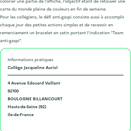
colorier une partie de l’affiche, l’objectif étant de retouver une
carte du monde pleine de couleurs en fin de semaine.
Pour les collégiens, le défi anti-gaspi consiste aussi à accomplir
chaque jour des petites actions simples et de recevoir en
remerciement un bracelet en satin portant l’indication “Team
anti-gaspi”.
Informations pratiques
L
Collège Jacqueline Auriol
i
N
e
4 Avenue Edouard Vaillant
u
C
u
92100
m
o
V
d
BOULOGNE BILLANCOURT
é
d
i
D
e
Hauts-de-Seine (92)
r
e
l
é
R
l
Ile-de-France
o
p
l
p
é
'
Cliquer pour afficher la carte
e
o
e
a
g
é