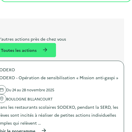
t
s
r
i
v
l
t
t
o
è
i
a
e
n
n
b
l
m
e
e
e
m
’autres actions près de chez vous
l
n
e
Toutes les actions
l
t
n
é
t
SODEXO
d
ODEXO - Opération de sensibilisation « Mission anti-gaspi »
e
l
Du 24 au 28 novembre 2025
a
BOULOGNE BILLANCOURT
v
ans les restaurants scolaires SODEXO, pendant la SERD, les
o
lèves sont incités à réaliser de petites actions individuelles
i
imples qui relèvent …
e
(
oir le programme