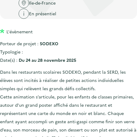
'
c
Ile-de-France
n
n
a
c
En présentiel
p
c
c
u
r
i
c
e
L'évènement
i
p
u
i
n
a
e
Porteur de projet :
SODEXO
l
c
l
i
Typologie :
i
l
Date(s) :
Du 24 au 28 novembre 2025
p
Dans les restaurants scolaires SODEXO, pendant la SERD, les
a
élèves sont incités à réaliser de petites actions individuelles
l
simples qui relèvent les grands défis collectifs.
e
Cette animation s’articule, pour les enfants de classes primaires,
autour d’un grand poster affiché dans le restaurant et
représentant une carte du monde en noir et blanc. Chaque
enfant ayant accompli un geste anti-gaspi comme finir son verre
d’eau, son morceau de pain, son dessert ou son plat est autorisé à