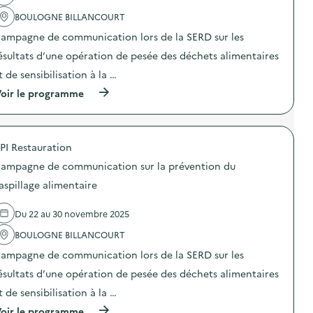
c
i
s
a
o
o
p
BOULOGNE BILLANCOURT
c
n
n
i
t
s
ampagne de communication lors de la SERD sur les
«
»
i
o
M
)
o
ésultats d’une opération de pesée des déchets alimentaires
m
i
n
m
s
t de sensibilisation à la …
:
a
s
C
t
(
oir le programme
i
a
i
à
o
m
o
p
n
p
n
r
a
a
r
o
n
g
PI Restauration
e
p
t
n
s
o
i
e
ampagne de communication sur la prévention du
p
s
-
d
o
d
g
aspillage alimentaire
e
n
e
a
c
s
l
s
o
Du 22 au 30 novembre 2025
a
'
p
m
b
a
i
m
BOULOGNE BILLANCOURT
l
c
»
u
e
t
)
n
ampagne de communication lors de la SERD sur les
)
i
i
o
ésultats d’une opération de pesée des déchets alimentaires
c
n
a
t de sensibilisation à la …
:
t
C
i
(
oir le programme