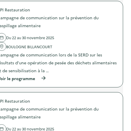
r
D
n
i
o
E
s
o
PI Restauration
p
X
i
n
o
O
b
a
ampagne de communication sur la prévention du
s
–
i
n
d
O
aspillage alimentaire
l
t
e
p
i
i
l
é
s
-
Du 22 au 30 novembre 2025
'
r
a
g
a
a
t
a
BOULOGNE BILLANCOURT
c
t
i
s
t
i
o
ampagne de communication lors de la SERD sur les
p
i
o
n
i
o
n
ésultats d’une opération de pesée des déchets alimentaires
«
»
n
d
M
)
t de sensibilisation à la …
:
e
i
A
s
s
(
oir le programme
r
e
s
à
t
n
i
p
i
s
o
r
c
i
n
o
l
b
a
PI Restauration
p
e
i
n
o
s
ampagne de communication sur la prévention du
l
t
s
u
i
i
d
aspillage alimentaire
r
s
-
e
l
a
g
l
a
t
a
Du 22 au 30 novembre 2025
'