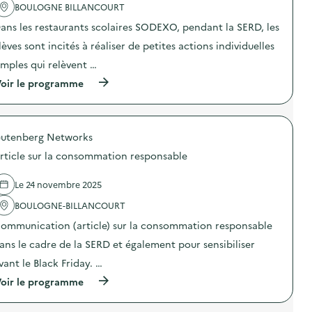
'
BOULOGNE BILLANCOURT
r
a
a
ans les restaurants scolaires SODEXO, pendant la SERD, les
c
t
t
i
lèves sont incités à réaliser de petites actions individuelles
i
o
o
n
imples qui relèvent …
n
d
(
oir le programme
:
e
à
S
s
p
O
e
r
D
n
o
E
s
utenberg Networks
p
X
i
o
O
b
rticle sur la consommation responsable
s
–
i
d
O
l
e
p
Le 24 novembre 2025
i
l
é
s
'
BOULOGNE-BILLANCOURT
r
a
a
a
t
ommunication (article) sur la consommation responsable
c
t
i
t
i
o
ans le cadre de la SERD et également pour sensibiliser
i
o
n
o
n
vant le Black Friday. …
«
n
d
M
(
oir le programme
:
e
i
à
S
s
s
p
O
e
s