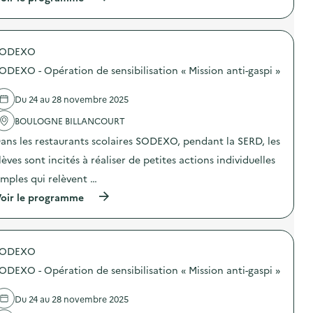
à
p
r
o
SODEXO
p
o
ODEXO - Opération de sensibilisation « Mission anti-gaspi »
s
d
e
Du 24 au 28 novembre 2025
l
'
BOULOGNE BILLANCOURT
a
ans les restaurants scolaires SODEXO, pendant la SERD, les
c
t
lèves sont incités à réaliser de petites actions individuelles
i
o
imples qui relèvent …
n
(
oir le programme
:
à
S
p
O
r
D
o
E
SODEXO
p
X
o
O
ODEXO - Opération de sensibilisation « Mission anti-gaspi »
s
–
d
O
e
p
Du 24 au 28 novembre 2025
l
é