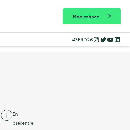
Mon espace
Instagram
Twitter
YouTube
LinkedIn
#SERD26
En
présentiel