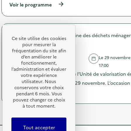
r
(
Voir le programme
i
a
à
o
t
p
n
i
r
:
o
o
S
n
p
O
d
Syctom, l'agence métropolitaine des déchets ménager
o
Ce site utilise des cookies
D
e
s
Journée portes ouvertes
E
pour mesurer la
s
d
X
fréquentation du site afin
e
e
O
d’en améliorer le
n
Le 29 novembre 2
l
–
ISSY-LES-MOULINEAUX
s
fonctionnement,
'
17:00
O
i
l’administration et évaluer
a
p
Le Syctom ouvre les portes de l’Unité de valorisation 
b
votre expérience
c
é
i
utilisateur. Nous
t
Issy-les-Moulineaux le samedi 29 novembre. L’occasion
r
l
i
conservons votre choix
a
i
(
Voir le programme
o
pendant 6 mois. Vous
t
s
à
n
pouvez changer ce choix
i
a
p
:
o
à tout moment.
t
r
C
n
i
o
a
d
o
p
m
e
n
o
p
Tout accepter
s
«
s