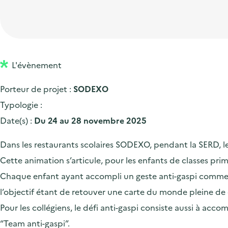
t
p
'
e
i
r
a
d
o
i
c
'
n
n
c
a
p
c
L'évènement
u
c
r
i
e
Porteur de projet :
SODEXO
c
i
p
i
Typologie :
u
n
a
l
Date(s) :
Du 24 au 28 novembre 2025
e
c
l
i
i
Dans les restaurants scolaires SODEXO, pendant la SERD, les é
l
p
Cette animation s’articule, pour les enfants de classes pri
a
Chaque enfant ayant accompli un geste anti-gaspi comme fin
l
l’objectif étant de retouver une carte du monde pleine de 
e
Pour les collégiens, le défi anti-gaspi consiste aussi à acc
“Team anti-gaspi”.