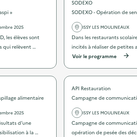
SODEXO
o
s
aspi »
SODEXO - Opération de sensib
d
e
vembre 2025
ISSY LES MOULINEAUX
l
'
, les élèves sont
Dans les restaurants scolai
a
c
es qui relèvent …
incités à réaliser de petites
t
(
Voir le programme
i
à
o
p
n
r
:
o
S
p
O
API Restauration
o
D
s
illage alimentaire
Campagne de communication 
E
d
X
e
O
vembre 2025
ISSY LES MOULINEAUX
l
–
'
O
sultats d’une
Campagne de communication 
a
p
c
bilisation à la …
opération de pesée des déche
é
t