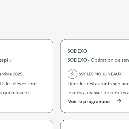
SODEXO
aspi »
SODEXO - Opération de sensib
vembre 2025
ISSY LES MOULINEAUX
, les élèves sont
Dans les restaurants scolai
es qui relèvent …
incités à réaliser de petites
(
Voir le programme
à
p
r
o
p