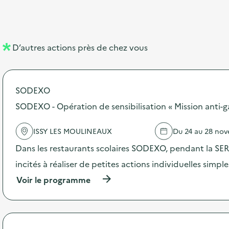
b
l
m
e
e
e
m
l
n
e
D’autres actions près de chez vous
l
t
n
é
t
SODEXO
d
SODEXO - Opération de sensibilisation « Mission anti-g
e
l
ISSY LES MOULINEAUX
Du 24 au 28 no
a
Dans les restaurants scolaires SODEXO, pendant la SERD
v
incités à réaliser de petites actions individuelles simpl
o
(
Voir le programme
i
à
p
e
r
o
p