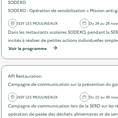
SODEXO
o
s
SODEXO - Opération de sensibilisation « Mission anti-g
d
e
ISSY LES MOULINEAUX
Du 24 au 28 no
l
'
Dans les restaurants scolaires SODEXO, pendant la SERD
a
c
incités à réaliser de petites actions individuelles simpl
t
(
Voir le programme
i
à
o
p
n
r
:
o
S
p
O
API Restauration
o
D
s
Campagne de communication sur la prévention du gasp
E
d
X
e
O
ISSY LES MOULINEAUX
Du 22 au 30 no
l
–
'
O
Campagne de communication lors de la SERD sur les ré
a
p
c
opération de pesée des déchets alimentaires et de sensi
é
t