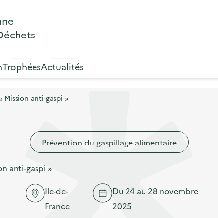
nne
 Déchets
n
Trophées
Actualités
 Mission anti-gaspi »
Prévention du gaspillage alimentaire
n anti-gaspi »
Ile-de-
Du 24 au 28 novembre
France
2025