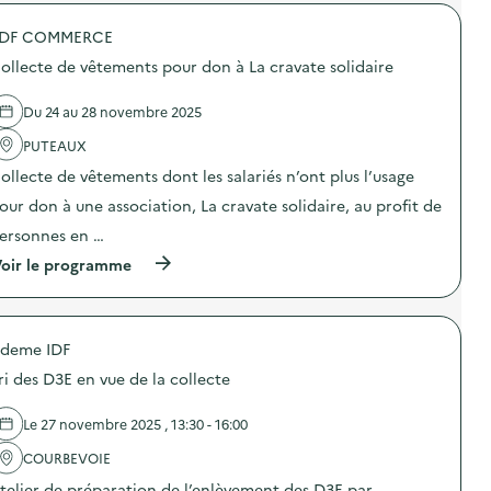
r
E
c
i
o
R
l
o
DF COMMERCE
p
A
e
n
o
T
s
a
ollecte de vêtements pour don à La cravate solidaire
s
I
s
n
d
O
c
t
e
N
Du 24 au 28 novembre 2025
o
i
l
P
l
-
'
PUTEAUX
R
a
g
a
O
i
a
ollecte de vêtements dont les salariés n’ont plus l’usage
c
P
r
s
t
R
e
our don à une association, La cravate solidaire, au profit de
p
i
E
s
i
o
T
ersonnes en …
)
»
n
E
)
(
oir le programme
:
a
à
O
v
p
P
e
r
E
c
o
R
l
deme IDF
p
A
e
o
T
s
ri des D3E en vue de la collecte
s
I
s
d
O
c
e
N
Le 27 novembre 2025 , 13:30 - 16:00
o
l
P
l
'
COURBEVOIE
R
a
a
O
i
telier de préparation de l’enlèvement des D3E par