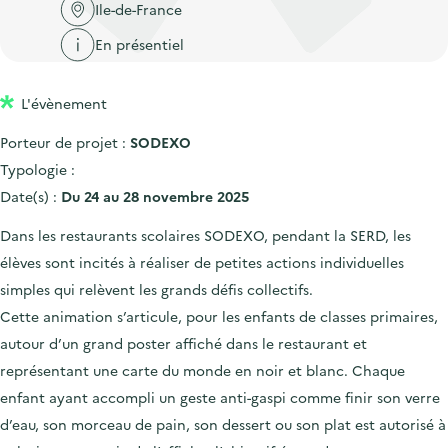
'
c
Ile-de-France
n
n
a
c
En présentiel
p
c
c
u
r
i
c
e
L'évènement
i
p
u
i
n
a
e
Porteur de projet :
SODEXO
l
c
l
i
Typologie :
i
l
Date(s) :
Du 24 au 28 novembre 2025
p
Dans les restaurants scolaires SODEXO, pendant la SERD, les
a
élèves sont incités à réaliser de petites actions individuelles
l
simples qui relèvent les grands défis collectifs.
e
Cette animation s’articule, pour les enfants de classes primaires,
autour d’un grand poster affiché dans le restaurant et
représentant une carte du monde en noir et blanc. Chaque
enfant ayant accompli un geste anti-gaspi comme finir son verre
d’eau, son morceau de pain, son dessert ou son plat est autorisé à