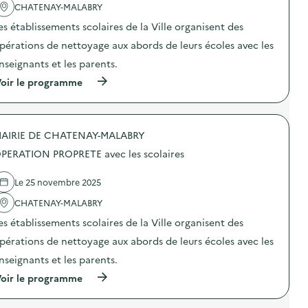
'
CHATENAY-MALABRY
r
a
a
es établissements scolaires de la Ville organisent des
c
t
t
i
pérations de nettoyage aux abords de leurs écoles avec les
i
o
o
n
nseignants et les parents.
n
d
(
oir le programme
:
e
à
O
s
p
P
e
r
E
n
o
R
s
AIRIE DE CHATENAY-MALABRY
p
A
i
o
T
b
PERATION PROPRETE avec les scolaires
s
I
i
d
O
l
e
N
Le 25 novembre 2025
i
l
P
s
'
CHATENAY-MALABRY
R
a
a
O
t
es établissements scolaires de la Ville organisent des
c
P
i
t
R
o
pérations de nettoyage aux abords de leurs écoles avec les
i
E
n
o
T
nseignants et les parents.
«
n
E
M
(
oir le programme
:
a
i
à
O
v
s
p
P
e
s