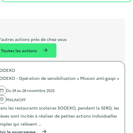
t
s
r
i
v
l
t
t
o
è
i
a
e
n
n
b
l
m
e
e
e
m
’autres actions près de chez vous
l
n
e
Toutes les actions
l
t
n
é
t
SODEXO
d
ODEXO - Opération de sensibilisation « Mission anti-gaspi »
e
l
Du 24 au 28 novembre 2025
a
MALAKOFF
v
ans les restaurants scolaires SODEXO, pendant la SERD, les
o
lèves sont incités à réaliser de petites actions individuelles
i
imples qui relèvent …
e
(
oir le programme