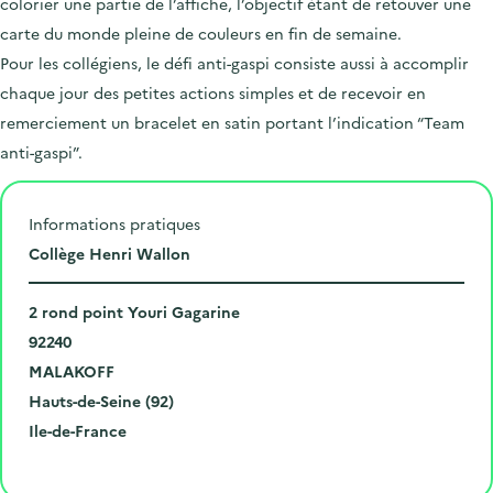
colorier une partie de l’affiche, l’objectif étant de retouver une
carte du monde pleine de couleurs en fin de semaine.
Pour les collégiens, le défi anti-gaspi consiste aussi à accomplir
chaque jour des petites actions simples et de recevoir en
remerciement un bracelet en satin portant l’indication “Team
anti-gaspi”.
Informations pratiques
L
Collège Henri Wallon
i
N
e
2 rond point Youri Gagarine
u
C
u
92240
m
o
V
d
MALAKOFF
é
d
i
D
e
Hauts-de-Seine (92)
r
e
l
é
R
l
Ile-de-France
o
p
l
p
é
'
Cliquer pour afficher la carte
e
o
e
a
g
é