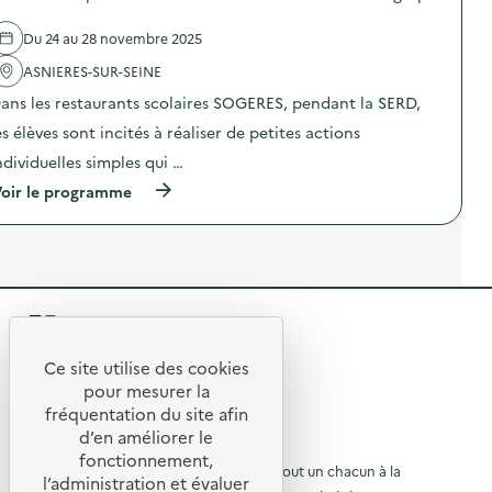
r
D
d
d
3
e
o
E
Du 24 au 28 novembre 2025
l
n
e
'
à
ASNIERES-SUR-SEINE
n
a
L
v
ans les restaurants scolaires SOGERES, pendant la SERD,
c
a
u
t
c
e
es élèves sont incités à réaliser de petites actions
i
r
d
o
a
e
ndividuelles simples qui …
n
v
l
(
oir le programme
:
a
a
à
R
t
c
p
a
e
o
r
n
s
l
o
g
o
l
p
e
l
e
o
m
i
c
s
e
d
t
R
d
n
a
e
e
t
i
)
e
l
Ce site utilise des cookies
e
r
R
'
s
e
t
pour mesurer la
a
p
)
e
fréquentation du site afin
o
c
a
d’en améliorer le
t
c
t
u
© 2026 SERD
i
e
fonctionnement,
o
o
L’objectif de la SERD est de sensibiliser tout un chacun à la
n
r
l’administration et évaluer
n
u