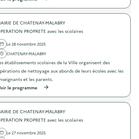
à
p
r
o
AIRIE DE CHATENAY-MALABRY
p
o
PERATION PROPRETE avec les scolaires
s
d
e
Le 28 novembre 2025
l
'
CHATENAY-MALABRY
a
es établissements scolaires de la Ville organisent des
c
t
pérations de nettoyage aux abords de leurs écoles avec les
i
o
nseignants et les parents.
n
(
oir le programme
:
à
S
p
O
r
D
o
E
AIRIE DE CHATENAY-MALABRY
p
X
o
O
PERATION PROPRETE avec les scolaires
s
–
d
O
e
p
Le 27 novembre 2025
l
é