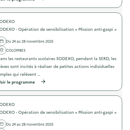
à
p
r
o
SODEXO
p
o
ODEXO - Opération de sensibilisation « Mission anti-gaspi »
s
d
e
Du 24 au 28 novembre 2025
l
'
COLOMBES
a
ans les restaurants scolaires SODEXO, pendant la SERD, les
c
t
lèves sont incités à réaliser de petites actions individuelles
i
o
imples qui relèvent …
n
(
oir le programme
:
à
S
p
O
r
G
o
E
SODEXO
p
R
o
E
ODEXO - Opération de sensibilisation « Mission anti-gaspi »
s
S
d
–
e
O
Du 24 au 28 novembre 2025
l
p