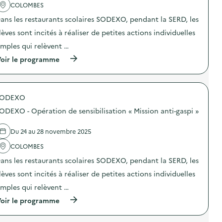
'
COLOMBES
é
a
r
ans les restaurants scolaires SODEXO, pendant la SERD, les
c
a
t
t
lèves sont incités à réaliser de petites actions individuelles
i
i
o
o
imples qui relèvent …
n
n
(
oir le programme
:
d
à
S
e
p
O
s
r
D
e
o
E
n
SODEXO
p
X
s
o
O
i
ODEXO - Opération de sensibilisation « Mission anti-gaspi »
s
–
b
d
O
i
e
p
Du 24 au 28 novembre 2025
l
l
é
i
'
COLOMBES
r
s
a
a
a
ans les restaurants scolaires SODEXO, pendant la SERD, les
c
t
t
t
i
i
lèves sont incités à réaliser de petites actions individuelles
i
o
o
o
n
imples qui relèvent …
n
n
d
«
(
oir le programme
:
e
M
à
S
s
i
p
O
e
s