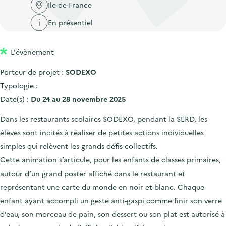
'
c
Ile-de-France
n
n
a
c
En présentiel
p
c
c
u
r
i
c
e
L'évènement
i
p
u
i
n
a
e
Porteur de projet :
SODEXO
l
c
l
i
Typologie :
i
l
Date(s) :
Du 24 au 28 novembre 2025
p
Dans les restaurants scolaires SODEXO, pendant la SERD, les
a
élèves sont incités à réaliser de petites actions individuelles
l
simples qui relèvent les grands défis collectifs.
e
Cette animation s’articule, pour les enfants de classes primaires,
autour d’un grand poster affiché dans le restaurant et
représentant une carte du monde en noir et blanc. Chaque
enfant ayant accompli un geste anti-gaspi comme finir son verre
d’eau, son morceau de pain, son dessert ou son plat est autorisé à