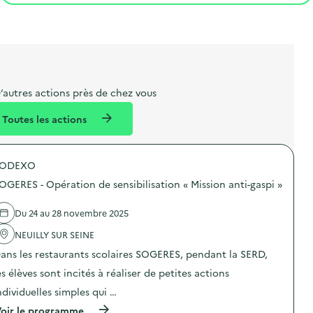
t
s
r
i
v
l
t
t
o
è
i
a
e
n
n
b
l
m
e
e
e
m
’autres actions près de chez vous
l
n
e
Toutes les actions
l
t
n
é
t
SODEXO
d
OGERES - Opération de sensibilisation « Mission anti-gaspi »
e
l
Du 24 au 28 novembre 2025
a
NEUILLY SUR SEINE
v
ans les restaurants scolaires SOGERES, pendant la SERD,
o
es élèves sont incités à réaliser de petites actions
i
ndividuelles simples qui …
e
(
oir le programme