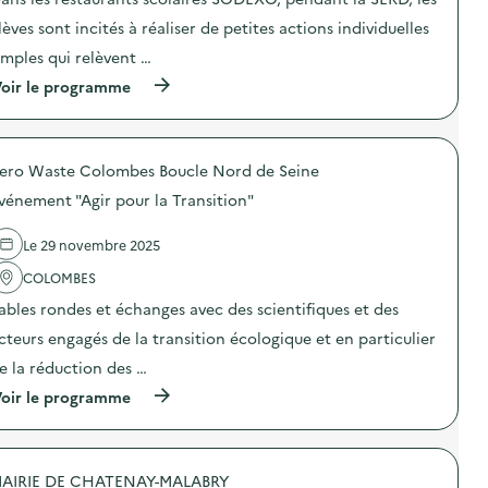
c
t
i
s
t
i
o
lèves sont incités à réaliser de petites actions individuelles
p
i
o
n
i
o
n
imples qui relèvent …
«
»
n
d
M
)
(
oir le programme
:
e
i
à
S
s
s
p
O
e
s
r
D
n
i
o
E
s
o
ero Waste Colombes Boucle Nord de Seine
p
X
i
n
o
O
b
a
vénement "Agir pour la Transition"
s
–
i
n
d
O
l
t
e
p
Le 29 novembre 2025
i
i
l
é
s
-
'
COLOMBES
r
a
g
a
a
t
a
ables rondes et échanges avec des scientifiques et des
c
t
i
s
t
i
o
cteurs engagés de la transition écologique et en particulier
p
i
o
n
i
o
n
e la réduction des …
«
»
n
d
M
)
(
oir le programme
:
e
i
à
S
s
s
p
O
e
s
r
D
n
i
o
E
s
o
AIRIE DE CHATENAY-MALABRY
p
X