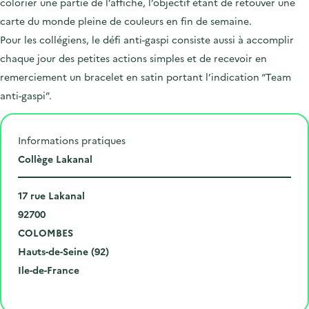
colorier une partie de l’affiche, l’objectif étant de retouver une
carte du monde pleine de couleurs en fin de semaine.
Pour les collégiens, le défi anti-gaspi consiste aussi à accomplir
chaque jour des petites actions simples et de recevoir en
remerciement un bracelet en satin portant l’indication “Team
anti-gaspi”.
Informations pratiques
L
Collège Lakanal
i
N
e
17 rue Lakanal
u
C
u
92700
m
o
V
d
COLOMBES
é
d
i
D
e
Hauts-de-Seine (92)
r
e
l
é
R
l
Ile-de-France
o
p
l
p
é
'
Cliquer pour afficher la carte
e
o
e
a
g
é