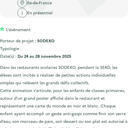
'
c
Ile-de-France
n
n
a
c
En présentiel
p
c
c
u
r
i
c
e
L'évènement
i
p
u
i
n
a
e
Porteur de projet :
SODEXO
l
c
l
i
Typologie :
i
l
Date(s) :
Du 24 au 28 novembre 2025
p
Dans les restaurants scolaires SODEXO, pendant la SERD, les
a
élèves sont incités à réaliser de petites actions individuelles
l
simples qui relèvent les grands défis collectifs.
e
Cette animation s’articule, pour les enfants de classes primaires,
autour d’un grand poster affiché dans le restaurant et
représentant une carte du monde en noir et blanc. Chaque
enfant ayant accompli un geste anti-gaspi comme finir son verre
d’eau, son morceau de pain, son dessert ou son plat est autorisé à