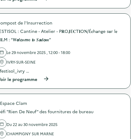
à
p
r
o
ompost de l'Insurrection
p
o
ESTISOL : Cantine - Atelier - P𝐑O𝐉E𝐂T𝐈O𝐍/É𝐜h𝐚n𝐠e s𝐮r l𝐞
s
d
I𝐋M : “𝑾𝙚𝒍𝙘𝒐𝙢e 𝙩𝒐 𝑺𝙖𝒅𝙤𝒎”
e
l
Le 29 novembre 2025 , 12:00 - 18:00
'
a
IVRY-SUR-SEINE
c
t
festisol_ivry …
i
o
(
oir le programme
n
à
:
p
S
r
O
o
G
'Espace Clam
p
E
o
éfi "Rien De Neuf" des fournitures de bureau
R
s
E
d
S
e
Du 22 au 30 novembre 2025
–
l
O
'
CHAMPIGNY SUR MARNE
p
a