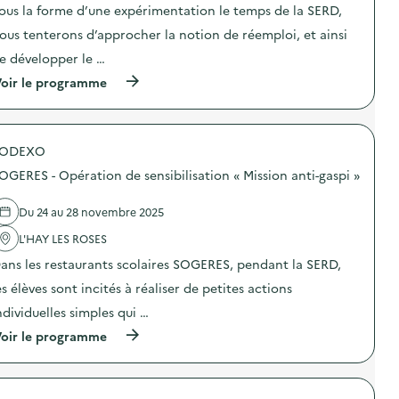
ous la forme d’une expérimentation le temps de la SERD,
é
c
r
t
ous tenterons d’approcher la notion de réemploi, et ainsi
a
i
t
o
e développer le …
i
n
(
o
oir le programme
:
à
n
F
p
d
E
r
e
S
o
s
T
SODEXO
p
e
I
o
n
S
OGERES - Opération de sensibilisation « Mission anti-gaspi »
s
s
O
d
i
L
e
b
:
Du 24 au 28 novembre 2025
l
i
C
'
l
L'HAY LES ROSES
a
a
i
n
ans les restaurants scolaires SOGERES, pendant la SERD,
c
s
t
t
a
i
es élèves sont incités à réaliser de petites actions
i
t
n
o
i
e
ndividuelles simples qui …
n
o
–
(
oir le programme
:
n
A
à
D
«
t
p
é
M
e
r
f
i
l
o
i
s
i