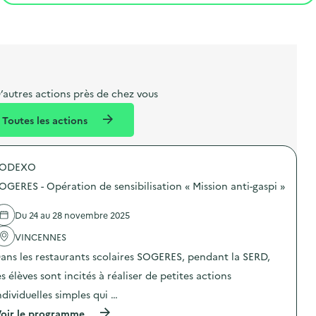
t
s
r
i
v
l
t
t
o
è
i
a
e
n
n
b
l
m
e
e
e
m
’autres actions près de chez vous
l
n
e
Toutes les actions
l
t
n
é
t
SODEXO
d
OGERES - Opération de sensibilisation « Mission anti-gaspi »
e
l
Du 24 au 28 novembre 2025
a
VINCENNES
v
ans les restaurants scolaires SOGERES, pendant la SERD,
o
es élèves sont incités à réaliser de petites actions
i
ndividuelles simples qui …
e
(
oir le programme