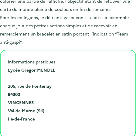
colorier une partie de l’affiche, l’objectif étant de retouver une
carte du monde pleine de couleurs en fin de semaine.
Pour les collégiens, le défi anti-gaspi consiste aussi à accomplir
chaque jour des petites actions simples et de recevoir en
remerciement un bracelet en satin portant l’indication “Team
anti-gaspi”.
Informations pratiques
L
Lycée Gregor MENDEL
i
N
e
205, rue de Fontenay
u
C
u
94300
m
o
V
d
VINCENNES
é
d
i
D
e
Val-de-Marne (94)
r
e
l
é
R
l
Ile-de-France
o
p
l
p
é
'
Cliquer pour afficher la carte
e
o
e
a
g
é