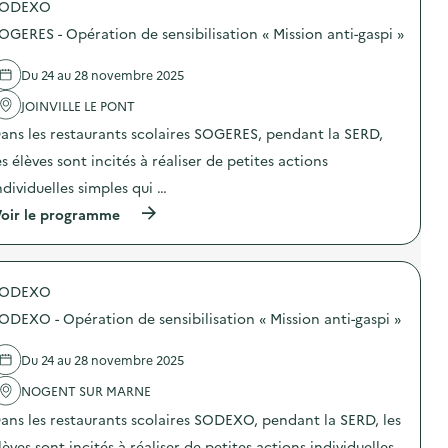
SODEXO
p
“
s
e
o
R
i
r
OGERES - Opération de sensibilisation « Mission anti-gaspi »
s
i
o
–
d
e
n
P
e
n
a
Du 24 au 28 novembre 2025
𝐑
l
D
n
O
'
JOINVILLE LE PONT
e
t
𝐉
a
N
i
E
ans les restaurants scolaires SOGERES, pendant la SERD,
c
e
-
𝐂
t
u
g
T
es élèves sont incités à réaliser de petites actions
i
f
a
𝐈
o
”
ndividuelles simples qui …
s
O
n
d
p
𝐍
(
oir le programme
:
e
i
/
à
S
s
»
É
p
O
f
)
𝐜
r
G
o
h
o
E
u
𝐚
SODEXO
p
R
r
n
o
E
n
𝐠
ODEXO - Opération de sensibilisation « Mission anti-gaspi »
s
S
i
e
d
–
t
s
e
O
Du 24 au 28 novembre 2025
u
𝐮
l
p
r
r
'
NOGENT SUR MARNE
é
e
l
a
r
s
𝐞
ans les restaurants scolaires SODEXO, pendant la SERD, les
c
a
d
𝐅
t
t
e
lèves sont incités à réaliser de petites actions individuelles
I