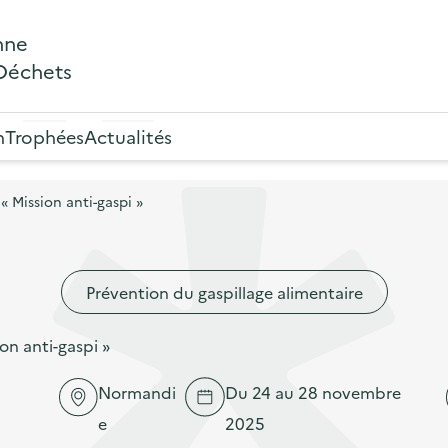
nne
 Déchets
n
Trophées
Actualités
 Mission anti-gaspi »
Prévention du gaspillage alimentaire
on anti-gaspi »
Normandi
Du 24 au 28 novembre
e
2025