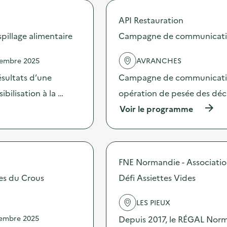
o
s
API Restauration
d
illage alimentaire
Campagne de communication 
e
l
'
vembre 2025
AVRANCHES
a
c
sultats d’une
Campagne de communication 
t
bilisation à la …
opération de pesée des déche
i
o
(
Voir le programme
n
à
:
p
C
r
a
o
m
p
FNE Normandie - Associati
p
o
a
s
tes du Crous
Défi Assiettes Vides
g
d
n
e
e
LES PIEUX
l
d
'
vembre 2025
Depuis 2017, le RÉGAL Norma
e
a