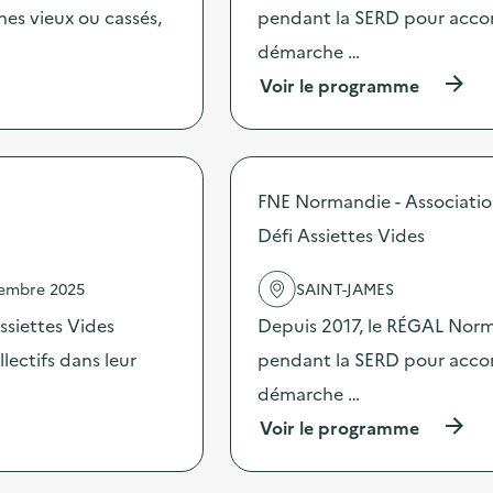
c
c
es vieux ou cassés,
pendant la SERD pour accomp
o
t
m
démarche …
i
m
o
(
Voir le programme
u
n
à
n
:
p
i
C
r
c
a
o
a
m
p
t
FNE Normandie - Associati
p
o
i
a
s
Défi Assiettes Vides
o
g
d
n
n
e
s
e
vembre 2025
SAINT-JAMES
l
u
d
'
r
ssiettes Vides
Depuis 2017, le RÉGAL Norma
e
a
l
c
c
ectifs dans leur
pendant la SERD pour accomp
a
o
t
p
m
démarche …
i
r
m
o
é
(
Voir le programme
u
n
v
à
n
:
e
p
i
D
n
r