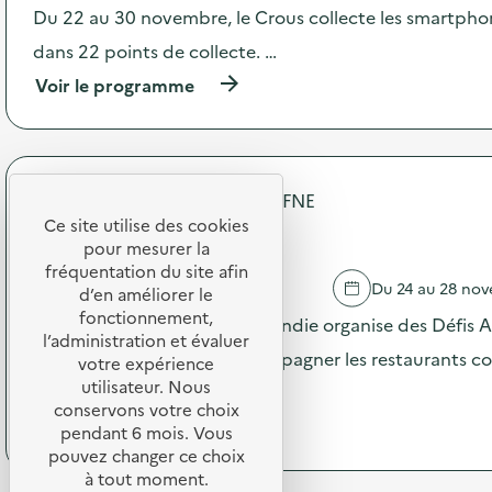
c
Du 22 au 30 novembre, le Crous collecte les smartphon
t
t
t
dans 22 points de collecte. …
i
e
o
s
(
Voir le programme
n
V
à
:
i
p
C
d
r
a
e
o
m
s
p
FNE Normandie - Association FNE
p
)
o
a
Ce site utilise des cookies
s
Défi Assiettes Vides
g
pour mesurer la
d
n
e
fréquentation du site afin
e
CERISY-LA-FORET
Du 24 au 28 no
l
d’en améliorer le
d
'
fonctionnement,
Depuis 2017, le RÉGAL Normandie organise des Défis A
e
a
l’administration et évaluer
c
c
pendant la SERD pour accompagner les restaurants coll
votre expérience
o
t
utilisateur. Nous
m
démarche …
i
m
conservons votre choix
o
(
Voir le programme
u
pendant 6 mois. Vous
n
à
n
pouvez changer ce choix
:
p
i
à tout moment.
C
r