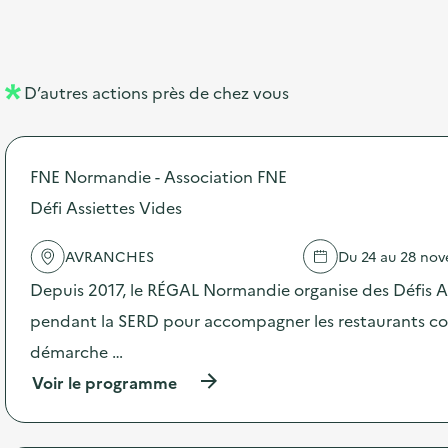
b
l
m
e
e
e
m
l
n
e
D’autres actions près de chez vous
l
t
n
é
t
FNE Normandie - Association FNE
d
Défi Assiettes Vides
e
l
AVRANCHES
Du 24 au 28 no
a
Depuis 2017, le RÉGAL Normandie organise des Défis A
v
pendant la SERD pour accompagner les restaurants coll
o
démarche …
i
(
Voir le programme
e
à
p
r