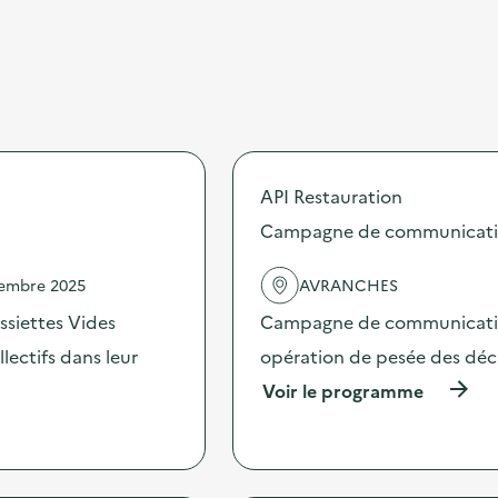
API Restauration
Campagne de communication 
vembre 2025
AVRANCHES
ssiettes Vides
Campagne de communication 
ectifs dans leur
opération de pesée des déche
(
Voir le programme
à
p
r
o
p