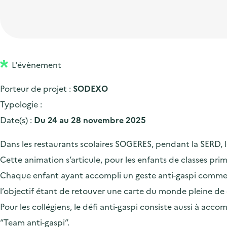
t
p
'
e
i
r
a
d
o
i
c
'
n
n
c
a
p
c
L'évènement
u
c
r
i
e
Porteur de projet :
SODEXO
c
i
p
i
Typologie :
u
n
a
l
Date(s) :
Du 24 au 28 novembre 2025
e
c
l
i
i
Dans les restaurants scolaires SOGERES, pendant la SERD, les 
l
p
Cette animation s’articule, pour les enfants de classes pri
a
Chaque enfant ayant accompli un geste anti-gaspi comme fin
l
l’objectif étant de retouver une carte du monde pleine de 
e
Pour les collégiens, le défi anti-gaspi consiste aussi à acc
“Team anti-gaspi”.