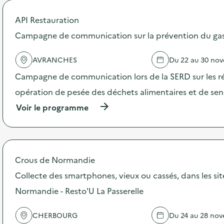
o
p
API Restauration
o
s
Campagne de communication sur la prévention du gasp
d
e
AVRANCHES
Du 22 au 30 no
l
'
Campagne de communication lors de la SERD sur les ré
a
c
opération de pesée des déchets alimentaires et de sensi
t
(
Voir le programme
i
à
o
p
n
r
:
o
D
p
é
Crous de Normandie
o
f
s
Collecte des smartphones, vieux ou cassés, dans les si
i
d
A
Normandie - Resto'U La Passerelle
e
s
l
s
'
i
CHERBOURG
Du 24 au 28 no
a
e