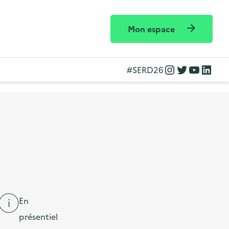
Mon espace
Instagram
Twitter
YouTube
LinkedIn
#SERD26
En
présentiel