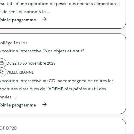
o
i
ésultats d’une opération de pesée des déchets alimentaires
n
s
t de sensibilisation à la …
:
a
S
t
(
oir le programme
O
i
à
D
o
p
E
n
r
X
a
o
O
u
ollège Les Iris
p
–
x
o
O
xposition interactive "Nos objets et nous"
D
s
p
3
d
é
E
e
Du 22 au 30 novembre 2025
r
:
l
a
p
'
VILLEURBANNE
t
r
a
i
é
xposition interactive au CDI accompagnée de toutes les
c
o
v
t
n
rochures classiques de l’ADEME récupérées au fil des
e
i
d
n
o
nnées. …
e
t
n
s
i
(
oir le programme
:
e
o
à
C
n
n
p
a
s
,
r
m
i
r
o
p
b
é
DF DP2D
p
a
i
d
o
g