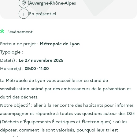
'
c
Auvergne-Rhône-Alpes
n
n
a
c
En présentiel
p
c
c
u
r
i
c
e
L'évènement
i
p
u
i
n
a
e
Porteur de projet :
Métropole de Lyon
l
c
l
i
Typologie :
i
l
Date(s) :
Le 27 novembre 2025
p
Horaire(s) :
09:00 - 11:00
a
La Métropole de Lyon vous accueille sur ce stand de
l
sensibilisation animé par
des ambassadeurs de la prévention et
e
du tri des déchets.
Notre objectif :
aller à la rencontre des habitants
pour informer,
accompagner et répondre à toutes vos questions autour des
D3E
(Déchets d’Équipements Électriques et Électroniques) : où les
déposer, comment ils sont valorisés, pourquoi leur tri est