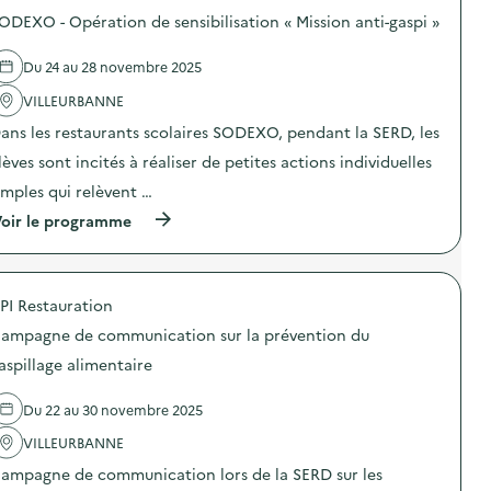
o
ODEXO - Opération de sensibilisation « Mission anti-gaspi »
s
d
e
Du 24 au 28 novembre 2025
l
'
VILLEURBANNE
a
ans les restaurants scolaires SODEXO, pendant la SERD, les
c
t
lèves sont incités à réaliser de petites actions individuelles
i
o
imples qui relèvent …
n
(
oir le programme
:
à
S
p
t
r
a
o
n
PI Restauration
p
d
o
d
ampagne de communication sur la prévention du
s
e
d
s
aspillage alimentaire
e
e
l
n
Du 22 au 30 novembre 2025
'
s
a
i
VILLEURBANNE
c
b
t
i
ampagne de communication lors de la SERD sur les
i
l