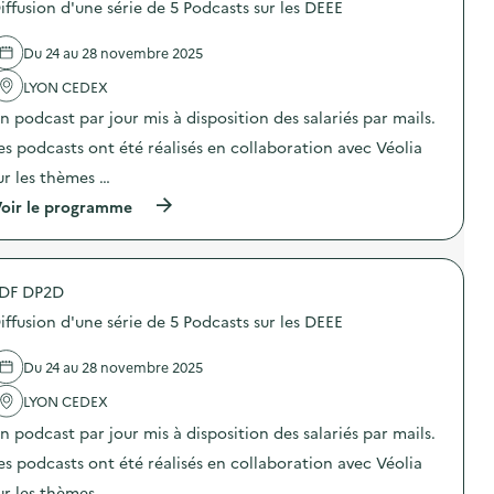
iffusion d'une série de 5 Podcasts sur les DEEE
l
u
s
n
i
c
d
e
s
t
e
d
Du 24 au 28 novembre 2025
a
i
l
e
t
o
'
LYON CEDEX
c
i
n
a
o
o
n podcast par jour mis à disposition des salariés par mails.
,
c
m
n
t
t
m
es podcasts ont été réalisés en collaboration avec Véolia
«
r
i
u
M
i
o
n
ur les thèmes …
i
)
n
i
s
(
oir le programme
:
c
s
à
E
a
i
p
x
t
o
r
p
i
n
o
o
o
a
DF DP2D
p
s
n
n
o
i
s
iffusion d'une série de 5 Podcasts sur les DEEE
t
s
t
u
i
d
i
r
-
e
o
Du 24 au 28 novembre 2025
l
g
l
n
a
a
'
LYON CEDEX
i
p
s
a
n
r
n podcast par jour mis à disposition des salariés par mails.
p
c
t
é
i
t
e
v
es podcasts ont été réalisés en collaboration avec Véolia
»
i
r
e
)
o
a
ur les thèmes …
n