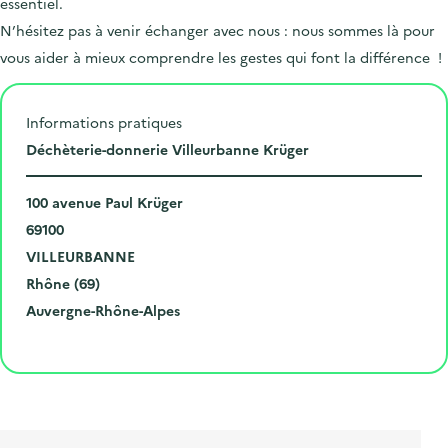
essentiel.
N’hésitez pas à venir échanger avec nous : nous sommes là pour
vous aider à mieux comprendre les gestes qui font la différence !
Informations pratiques
L
Déchèterie-donnerie Villeurbanne Krüger
i
N
e
100 avenue Paul Krüger
u
C
u
69100
m
o
V
d
VILLEURBANNE
é
d
i
D
e
Rhône (69)
r
e
l
é
R
l
Auvergne-Rhône-Alpes
o
p
l
p
é
'
Cliquer pour afficher la carte
e
o
e
a
g
é
t
s
r
i
v
l
t
t
o
è
i
a
e
n
n