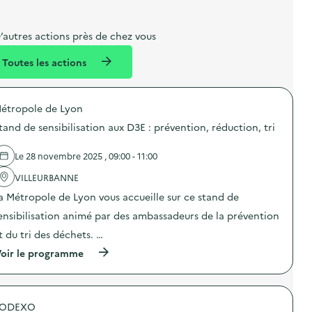
b
l
m
e
e
e
m
’autres actions près de chez vous
l
n
e
Toutes les actions
l
t
n
é
t
étropole de Lyon
d
tand de sensibilisation aux D3E : prévention, réduction, tri
e
l
Le 28 novembre 2025 , 09:00 - 11:00
a
VILLEURBANNE
v
a Métropole de Lyon vous accueille sur ce stand de
o
ensibilisation animé par des ambassadeurs de la prévention
i
t du tri des déchets. …
e
(
oir le programme
à
p
r
o
SODEXO
p