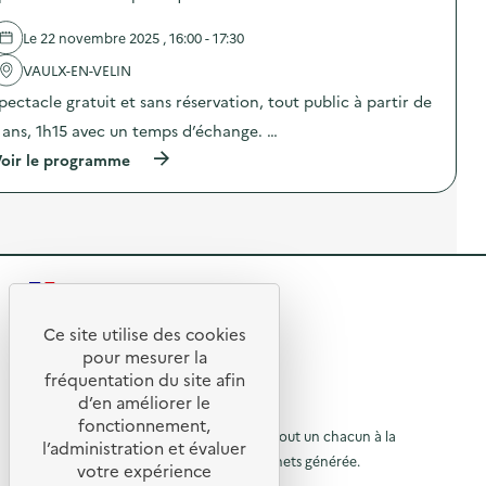
n
a
d
d
s
e
Le 22 novembre 2025 , 16:00 - 17:30
’
t
l
u
s
'
VAULX-EN-VELIN
n
s
a
e
u
pectacle gratuit et sans réservation, tout public à partir de
c
s
r
t
é
 ans, 1h15 avec un temps d’échange. …
l
i
r
e
o
(
oir le programme
i
s
n
à
e
D
:
p
d
E
F
r
e
E
o
o
5
E
r
p
P
)
m
o
o
a
s
d
t
R
d
c
i
e
a
e
o
l
Ce site utilise des cookies
s
n
R
'
t
t
pour mesurer la
é
a
s
e
fréquentation du site afin
v
o
c
s
é
d’en améliorer le
t
t
u
u
n
© 2026 SERD
i
fonctionnement,
r
e
o
o
L’objectif de la SERD est de sensibiliser tout un chacun à la
r
l
l’administration et évaluer
m
n
e
nécessité de réduire la quantité de déchets générée.
u
e
votre expérience
à
:
s
n
SUIVEZ-NOUS