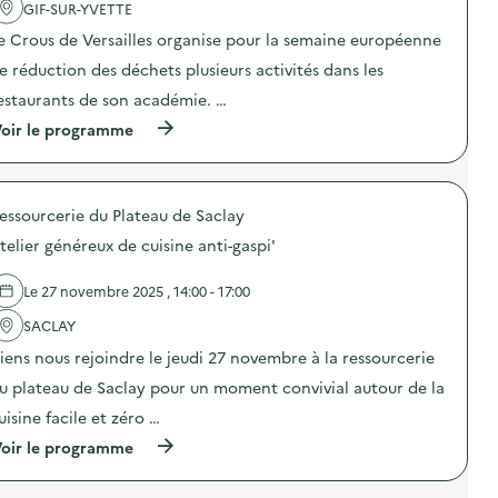
GIF-SUR-YVETTE
v
e Crous de Versailles organise pour la semaine européenne
o
e réduction des déchets plusieurs activités dans les
i
estaurants de son académie. …
e
(
oir le programme
à
p
r
o
essourcerie du Plateau de Saclay
p
o
telier généreux de cuisine anti-gaspi'
s
d
e
Le 27 novembre 2025 , 14:00 - 17:00
l
'
SACLAY
a
iens nous rejoindre le jeudi 27 novembre à la ressourcerie
c
t
u plateau de Saclay pour un moment convivial autour de la
i
o
uisine facile et zéro …
n
(
oir le programme
:
à
O
p
p