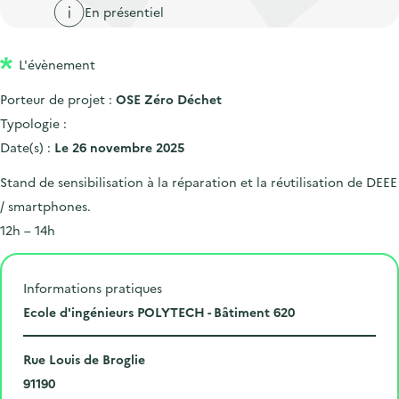
'
c
En présentiel
n
n
a
c
p
c
c
u
L'évènement
r
i
c
e
i
p
u
Porteur de projet :
OSE Zéro Déchet
i
n
a
e
Typologie :
l
c
l
i
Date(s) :
Le 26 novembre 2025
i
l
Stand de sensibilisation à la réparation et la réutilisation de DEEE
p
/ smartphones.
a
12h – 14h
l
e
Informations pratiques
L
Ecole d'ingénieurs POLYTECH - Bâtiment 620
i
N
e
Rue Louis de Broglie
u
C
u
91190