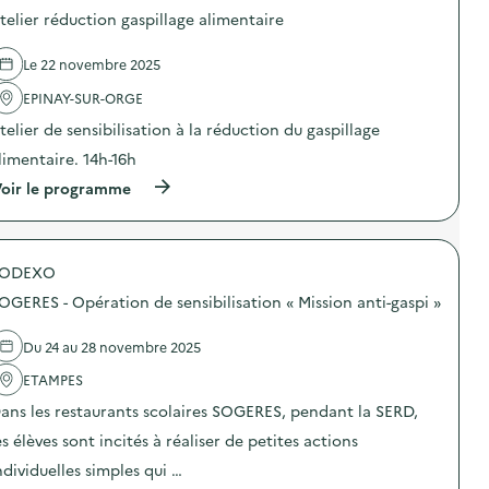
o
t
e
telier réduction gaspillage alimentaire
s
i
a
d
o
n
e
n
Le 22 novembre 2025
t
l
d
i
'
EPINAY-SUR-ORGE
e
g
a
s
a
telier de sensibilisation à la réduction du gaspillage
c
e
s
t
n
p
limentaire. 14h-16h
i
s
i
o
(
i
oir le programme
’
n
à
b
)
:
p
i
O
r
l
p
o
i
é
SODEXO
p
s
r
o
a
OGERES - Opération de sensibilisation « Mission anti-gaspi »
a
s
t
t
d
i
i
e
o
Du 24 au 28 novembre 2025
o
l
n
n
'
a
ETAMPES
d
a
u
ans les restaurants scolaires SOGERES, pendant la SERD,
e
c
g
s
t
a
es élèves sont incités à réaliser de petites actions
e
i
s
n
o
p
ndividuelles simples qui …
s
n
i