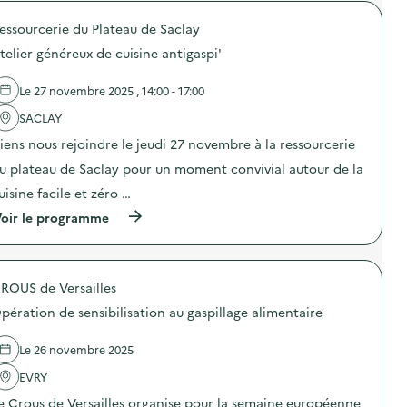
r
é
o
r
essourcerie du Plateau de Saclay
p
a
o
t
telier généreux de cuisine antigaspi'
s
i
d
o
e
n
Le 27 novembre 2025 , 14:00 - 17:00
l
d
'
SACLAY
e
a
s
iens nous rejoindre le jeudi 27 novembre à la ressourcerie
c
e
t
n
u plateau de Saclay pour un moment convivial autour de la
i
s
o
i
uisine facile et zéro …
n
b
(
oir le programme
:
i
à
A
l
p
t
i
r
e
s
o
l
a
ROUS de Versailles
p
i
t
o
e
i
pération de sensibilisation au gaspillage alimentaire
s
r
o
d
g
n
e
é
Le 26 novembre 2025
a
l
n
u
'
EVRY
é
g
a
r
a
e Crous de Versailles organise pour la semaine européenne
c