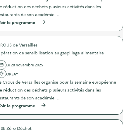
e
s
t
u
p
e réduction des déchets plusieurs activités dans les
i
x
i
o
d
estaurants de son académie. …
l
n
e
l
(
oir le programme
:
c
a
à
A
u
g
p
t
i
e
r
e
s
a
o
l
i
l
ROUS de Versailles
p
i
n
i
o
e
e
m
pération de sensibilisation au gaspillage alimentaire
s
r
a
e
d
g
n
n
e
é
Le 28 novembre 2025
t
t
l
n
i
a
'
ORSAY
é
-
i
a
r
g
r
e Crous de Versailles organise pour la semaine européenne
c
e
a
e
t
u
s
e réduction des déchets plusieurs activités dans les
)
i
x
p
o
d
estaurants de son académie. …
i
n
e
’
(
oir le programme
:
c
)
à
O
u
p
p
i
r
é
s
o
r
i
SE Zéro Déchet
p
a
n