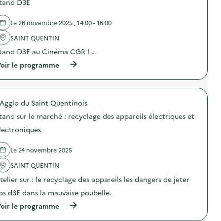
a
tand D3E
s
n
d
d
e
Le 26 novembre 2025 , 14:00 - 16:00
r
l
e
'
SAINT QUENTIN
c
a
y
tand D3E au Cinéma CGR ! …
c
c
t
(
oir le programme
l
i
à
a
o
p
g
n
r
e
:
o
d
G
'Agglo du Saint Quentinois
p
e
r
o
s
a
tand sur le marché : recyclage des appareils électriques et
s
a
n
d
p
lectroniques
d
e
p
e
l
a
c
Le 24 novembre 2025
'
r
o
a
e
l
SAINT-QUENTIN
c
i
l
t
l
telier sur : le recyclage des appareils les dangers de jeter
e
i
s
c
o
é
os d3E dans la mauvaise poubelle.
t
n
l
e
(
oir le programme
:
e
d
à
S
c
e
p