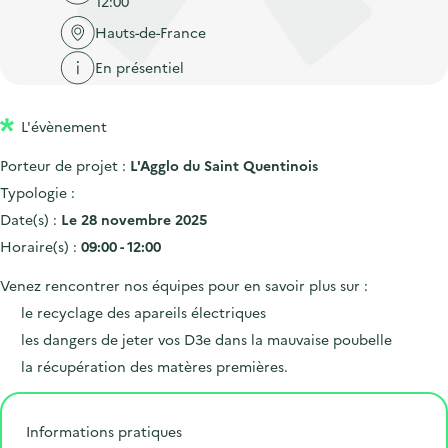
12:00
'
c
n
n
a
Hauts-de-France
c
p
c
c
u
En présentiel
r
i
c
e
i
p
u
i
L'évènement
n
a
e
l
c
l
i
Porteur de projet :
L'Agglo du Saint Quentinois
i
l
Typologie :
p
Date(s) :
Le 28 novembre 2025
a
Horaire(s) :
09:00 - 12:00
l
Venez rencontrer nos équipes pour en savoir plus sur :
e
le recyclage des apareils électriques
les dangers de jeter vos D3e dans la mauvaise poubelle
la récupération des matères premières.
Informations pratiques