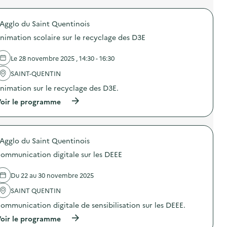
t
t
j
r
a
r
o
o
n
i
u
'Agglo du Saint Quentinois
p
d
q
e
o
D
u
nimation scolaire sur le recyclage des D3E
t
s
3
e
s
d
E
s
)
e
)
Le 28 novembre 2025 , 14:30 - 16:30
e
l
t
'
SAINT-QUENTIN
é
a
l
nimation sur le recyclage des D3E.
c
e
t
c
(
oir le programme
i
t
à
o
r
p
n
o
r
:
n
o
S
i
'Agglo du Saint Quentinois
p
t
q
o
a
ommunication digitale sur les DEEE
u
s
n
e
d
d
s
e
Du 22 au 30 novembre 2025
s
)
l
u
'
SAINT QUENTIN
r
a
l
ommunication digitale de sensibilisation sur les DEEE.
c
e
t
(
oir le programme
m
i
à
a