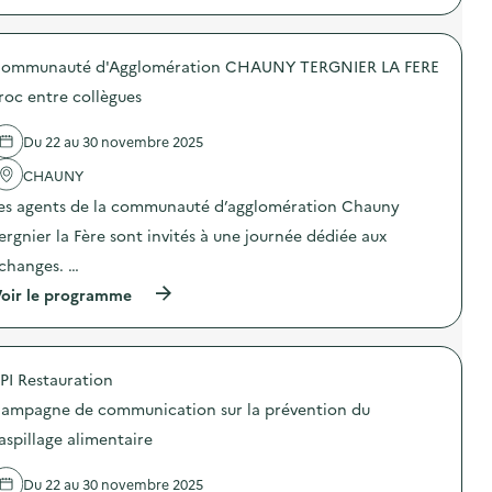
o
p
r
n
r
c
:
o
h
A
ommunauté d'Agglomération CHAUNY TERGNIER LA FERE
p
é
n
o
:
i
roc entre collègues
s
r
m
d
e
a
e
c
Du 22 au 30 novembre 2025
t
l
y
i
'
c
CHAUNY
o
a
l
n
es agents de la communauté d’agglomération Chauny
c
a
s
t
g
ergnier la Fère sont invités à une journée dédiée aux
c
i
e
o
o
d
changes. …
l
n
e
a
(
oir le programme
:
s
i
à
C
a
r
p
o
p
e
r
m
p
s
o
m
a
u
PI Restauration
p
u
r
r
o
n
e
ampagne de communication sur la prévention du
l
s
i
i
e
d
c
aspillage alimentaire
l
r
e
a
s
e
l
t
é
c
Du 22 au 30 novembre 2025
'
i
l