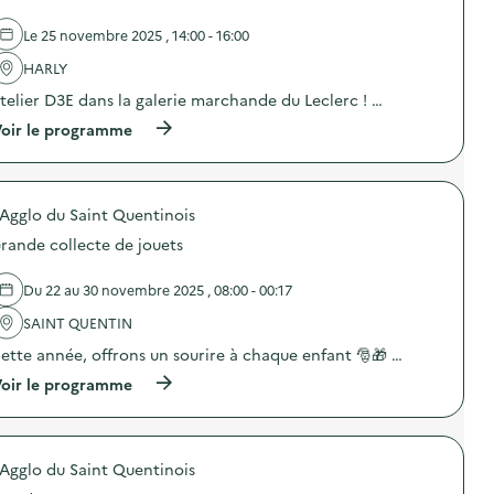
l
Le 25 novembre 2025 , 14:00 - 16:00
a
HARLY
v
telier D3E dans la galerie marchande du Leclerc ! …
o
(
oir le programme
i
à
p
e
r
o
'Agglo du Saint Quentinois
p
o
rande collecte de jouets
s
d
e
Du 22 au 30 novembre 2025 , 08:00 - 00:17
l
'
SAINT QUENTIN
a
ette année, offrons un sourire à chaque enfant 🎅🎁 …
c
t
(
oir le programme
i
à
o
p
n
r
:
o
S
'Agglo du Saint Quentinois
p
t
o