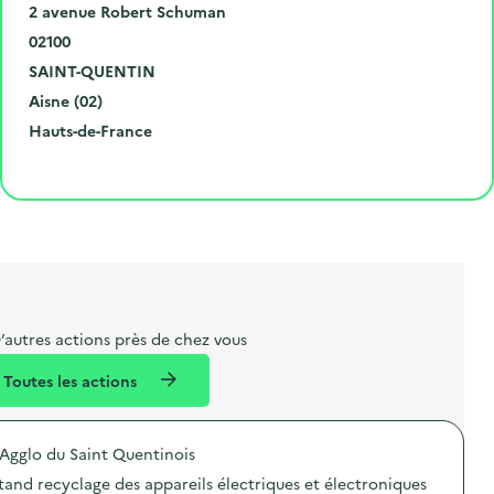
N
2 avenue Robert Schuman
u
C
02100
m
o
V
SAINT-QUENTIN
é
d
i
D
Aisne (02)
r
e
l
é
R
Hauts-de-France
o
p
l
p
é
Cliquer pour afficher la carte
e
o
e
a
g
t
s
r
i
l
t
t
o
i
a
e
n
b
l
m
e
e
’autres actions près de chez vous
l
n
Toutes les actions
l
t
é
'Agglo du Saint Quentinois
d
tand recyclage des appareils électriques et électroniques
e