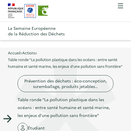
A
A
Gestion des cookies
O
R
l
l
u
e
v
l
l
R
t
r
e
e
La Semaine Européenne
e
i
o
de la Réduction des Déchets
r
r
r
t
u
l
à
a
o
r
e
l
u
u
m
Accueil
Actions
à
a
c
e
Table ronde “La pollution plastique dans les océans : entre santé
r
l
n
n
o
humaine et santé marine, les enjeux d’une pollution sans frontière”
à
a
u
a
n
l
p
Prévention des déchets : éco-conception,
v
t
a
a
suremballage, produits jetables…
i
e
p
g
g
n
Table ronde “La pollution plastique dans les
a
e
a
u
océans : entre santé humaine et santé marine,
g
d
t
p
les enjeux d’une pollution sans frontière”
e
'
i
r
d
a
Étudiant
o
i