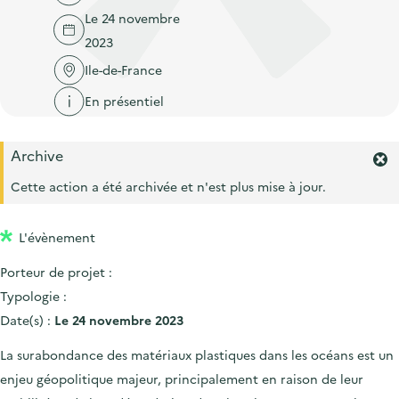
'
c
Le 24 novembre
n
n
a
c
2023
p
c
c
u
r
i
Ile-de-France
c
e
i
p
u
En présentiel
i
n
a
e
l
c
l
i
Archive
i
F
l
e
Cette action a été archivée et n'est plus mise à jour.
p
r
a
m
L'évènement
l
e
r
e
Porteur de projet :
l
'
Typologie :
a
Date(s) :
Le 24 novembre 2023
l
e
La surabondance des matériaux plastiques dans les océans est un
r
enjeu géopolitique majeur, principalement en raison de leur
t
e