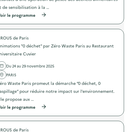
n
t de sensibilisation à la …
:
S
(
oir le programme
O
à
G
p
E
r
R
o
E
ROUS de Paris
p
S
o
–
nimations "0 déchet" par Zéro Waste Paris au Restaurant
s
O
d
niversitaire Cuvier
p
e
é
l
r
Du 24 au 29 novembre 2025
'
a
a
t
PARIS
c
i
t
o
éro Waste Paris promeut la démarche “0 déchet, 0
i
n
o
aspillage” pour réduire notre impact sur l’environnement.
d
n
e
lle propose aux …
:
s
C
e
(
oir le programme
a
n
à
m
s
p
p
i
r
a
b
o
g
ROUS de Paris
i
p