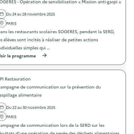
OGERES - Opération de sensibilisation « Mission anti-gaspi »
d
e
Du 24 au 28 novembre 2025
l
PARIS
a
ans les restaurants scolaires SOGERES, pendant la SERD,
v
es élèves sont incités à réaliser de petites actions
o
ndividuelles simples qui …
i
(
oir le programme
e
à
p
r
o
PI Restauration
p
o
ampagne de communication sur la prévention du
s
d
aspillage alimentaire
e
l
Du 22 au 30 novembre 2025
'
a
PARIS
c
t
ampagne de communication lors de la SERD sur les
i
o
ésultats d’une opération de pesée des déchets alimentaires