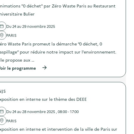
n
l
o
e
nimations "0 déchet" par Zéro Waste Paris au Restaurant
i
s
d
s
d
niversitaire Bulier
e
a
e
c
t
l
o
Du 24 au 29 novembre 2025
i
'
m
o
a
m
PARIS
n
c
u
«
t
n
éro Waste Paris promeut la démarche “0 déchet, 0
M
i
i
i
o
aspillage” pour réduire notre impact sur l’environnement.
c
s
n
a
lle propose aux …
s
:
t
i
A
i
(
oir le programme
o
n
o
à
n
i
n
p
a
m
s
r
n
a
u
o
t
t
NJS
r
p
i
i
l
o
-
o
xposition en interne sur le thème des DEEE
a
s
g
n
p
d
a
s
r
e
Du 24 au 28 novembre 2025 , 08:00 - 17:00
s
“
é
l
p
0
v
'
PARIS
i
d
e
a
»
é
xposition en interne et intervention de la ville de Paris sur
n
c
)
c