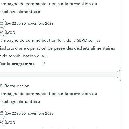
o
e
ampagne de communication sur la prévention du
s
d
d
aspillage alimentaire
e
e
c
l
o
Du 22 au 30 novembre 2025
'
m
a
m
LYON
c
u
t
n
ampagne de communication lors de la SERD sur les
i
i
o
ésultats d’une opération de pesée des déchets alimentaires
c
n
a
t de sensibilisation à la …
:
t
C
i
(
oir le programme
a
o
à
m
n
p
p
s
r
a
u
o
g
PI Restauration
r
p
n
l
o
e
ampagne de communication sur la prévention du
a
s
d
p
d
aspillage alimentaire
e
r
e
c
é
l
o
Du 22 au 30 novembre 2025
v
'
m
e
a
m
LYON
n
c
u
t
t