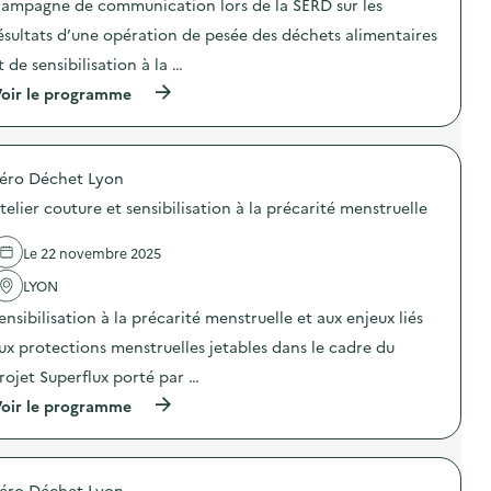
n
ampagne de communication lors de la SERD sur les
i
i
i
o
o
ésultats d’une opération de pesée des déchets alimentaires
c
n
n
a
t de sensibilisation à la …
d
:
t
u
C
i
(
oir le programme
g
a
o
à
a
m
n
p
s
p
s
r
p
a
u
o
i
g
éro Déchet Lyon
r
p
l
n
l
o
l
e
telier couture et sensibilisation à la précarité menstruelle
a
s
a
d
p
d
g
e
r
e
Le 22 novembre 2025
e
c
é
l
a
o
v
'
LYON
l
m
e
a
i
m
ensibilisation à la précarité menstruelle et aux enjeux liés
n
c
m
u
t
t
e
n
ux protections menstruelles jetables dans le cadre du
i
i
n
i
o
o
rojet Superflux porté par …
t
c
n
n
a
a
(
oir le programme
d
:
i
t
à
u
C
r
i
p
g
a
e
o
r
a
m
)
n
o
s
p
s
éro Déchet Lyon