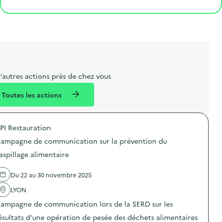
e
o
e
a
g
t
s
r
i
l
t
t
o
i
a
e
n
b
l
m
e
e
’autres actions près de chez vous
l
n
Toutes les actions
l
t
é
PI Restauration
d
ampagne de communication sur la prévention du
e
aspillage alimentaire
l
a
Du 22 au 30 novembre 2025
v
LYON
o
ampagne de communication lors de la SERD sur les
i
ésultats d’une opération de pesée des déchets alimentaires