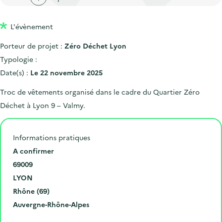
'
c
n
n
a
c
p
c
L'évènement
c
u
r
i
c
e
Porteur de projet :
Zéro Déchet Lyon
i
p
u
i
Typologie :
n
a
e
l
Date(s) :
Le 22 novembre 2025
c
l
i
Troc de vêtements organisé dans le cadre du Quartier Zéro
i
l
Déchet à Lyon 9 – Valmy.
p
a
l
Informations pratiques
e
N
A confirmer
u
C
69009
m
o
V
LYON
é
d
i
D
Rhône (69)
r
e
l
é
R
Auvergne-Rhône-Alpes
o
p
l
p
é
Cliquer pour afficher la carte