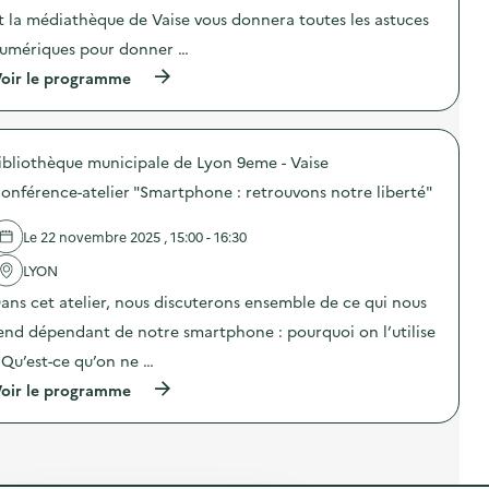
e
e
i
o
t
t la médiathèque de Vaise vous donnera toutes les astuces
n
m
n
s
t
e
umériques pour donner …
:
e
i
n
A
n
o
(
oir le programme
t
t
s
n
à
a
e
i
d
p
i
l
b
u
r
r
i
i
g
o
e
e
l
a
ibliothèque municipale de Lyon 9eme - Vaise
p
)
r
i
s
o
c
onférence-atelier "Smartphone : retrouvons notre liberté"
s
p
s
o
a
i
d
u
t
l
e
Le 22 novembre 2025 , 15:00 - 16:30
t
i
l
l
u
o
a
'
LYON
r
n
g
a
e
à
ans cet atelier, nous discuterons ensemble de ce qui nous
e
c
–
l
a
t
p
end dépendant de notre smartphone : pourquoi on l’utilise
a
l
i
r
p
i
o
 Qu’est-ce qu’on ne …
o
r
m
n
t
é
e
(
oir le programme
:
e
c
n
à
A
c
a
t
p
t
t
r
a
r
e
i
i
i
o
l
o
t
r
p
i
n