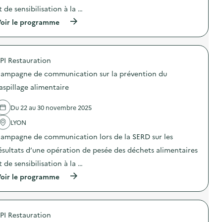
e
t de sensibilisation à la …
(
oir le programme
à
p
r
o
PI Restauration
p
o
ampagne de communication sur la prévention du
s
d
aspillage alimentaire
e
l
Du 22 au 30 novembre 2025
'
a
LYON
c
t
ampagne de communication lors de la SERD sur les
i
o
ésultats d’une opération de pesée des déchets alimentaires
n
t de sensibilisation à la …
:
C
(
oir le programme
a
à
m
p
p
r
a
o
g
PI Restauration
p
n