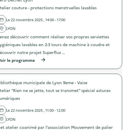
p
p
a
u
o
i
g
telier couture - protections menstruelles lavables
r
s
l
n
l
d
l
e
a
e
a
d
Le 22 novembre 2025 , 14:00 - 17:00
p
l
g
e
r
'
e
LYON
c
é
a
a
o
v
enez découvrir comment réaliser vos propres serviettes
c
l
m
e
t
i
m
ygiéniques lavables en 2-3 tours de machine à coudre et
n
i
m
u
t
o
e
n
écouvrir notre projet Superflux …
i
n
n
i
o
(
oir le programme
:
t
c
n
à
A
a
a
d
p
t
i
t
u
r
e
r
i
g
o
l
e
o
a
ibliothèque municipale de Lyon 9eme - Vaise
p
i
)
n
s
o
e
s
telier "Rien ne se jette, tout se transmet" spécial astuces
p
s
r
u
i
d
c
umériques
r
l
e
o
l
l
l
u
a
a
Le 22 novembre 2025 , 11:00 - 12:00
'
t
p
g
a
u
r
e
LYON
c
r
é
a
t
e
v
et atelier coanimé par l’association Mouvement de palier
l
i