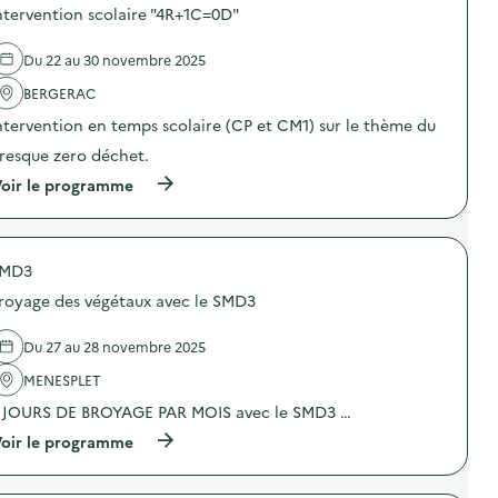
s
o
ntervention scolaire "4R+1C=0D"
i
s
b
d
i
e
Du 22 au 30 novembre 2025
l
l
i
'
BERGERAC
s
a
ntervention en temps scolaire (CP et CM1) sur le thème du
a
c
t
t
resque zero déchet.
i
i
o
o
(
oir le programme
n
n
à
a
:
p
u
I
r
c
n
o
o
t
MD3
p
m
e
o
royage des végétaux avec le SMD3
p
r
s
o
v
d
s
e
e
Du 27 au 28 novembre 2025
t
n
l
a
t
'
MENESPLET
g
i
a
e
 JOURS DE BROYAGE PAR MOIS avec le SMD3 …
o
c
e
n
t
(
oir le programme
t
s
i
à
v
c
o
p
e
o
n
r