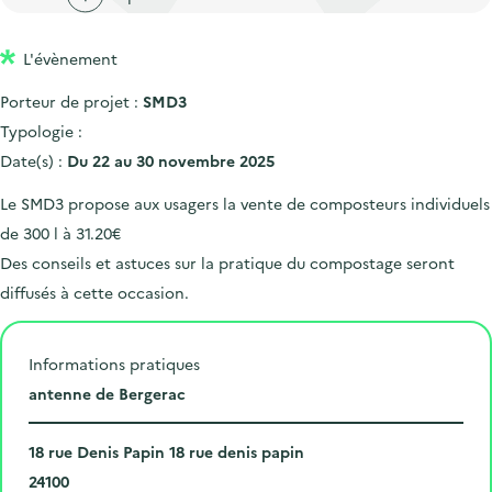
'
c
n
n
a
c
p
c
L'évènement
c
u
r
i
c
e
Porteur de projet :
SMD3
i
p
u
i
Typologie :
n
a
e
l
Date(s) :
Du 22 au 30 novembre 2025
c
l
i
Le SMD3 propose aux usagers la vente de composteurs individuels
i
l
de 300 l à 31.20€
p
Des conseils et astuces sur la pratique du compostage seront
a
diffusés à cette occasion.
l
e
Informations pratiques
L
antenne de Bergerac
i
N
e
18 rue Denis Papin 18 rue denis papin
u
C
u
24100