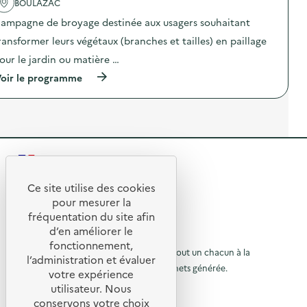
'
n
BOULAZAC
c
a
t
o
ampagne de broyage destinée aux usagers souhaitant
c
i
l
t
-
a
ransformer leurs végétaux (branches et tailles) en paillage
i
g
g
o
a
e
our le jardin ou matière …
n
s
t
(
oir le programme
:
p
e
à
S
i
x
p
e
l
t
r
n
l
i
o
s
a
l
p
i
g
e
o
b
e
)
s
i
a
R
d
l
l
e
i
i
e
l
Ce site utilise des cookies
s
m
R
'
a
e
t
pour mesurer la
a
t
n
e
fréquentation du site afin
o
c
i
t
d’en améliorer le
t
o
a
t
u
© 2026 SERD
i
n
i
fonctionnement,
o
o
L’objectif de la SERD est de sensibiliser tout un chacun à la
e
r
r
l’administration et évaluer
n
t
e
nécessité de réduire la quantité de déchets générée.
u
votre expérience
à
:
o
”
SUIVEZ-NOUS
C
r
)
utilisateur. Nous
r
l
a
g
conservons votre choix