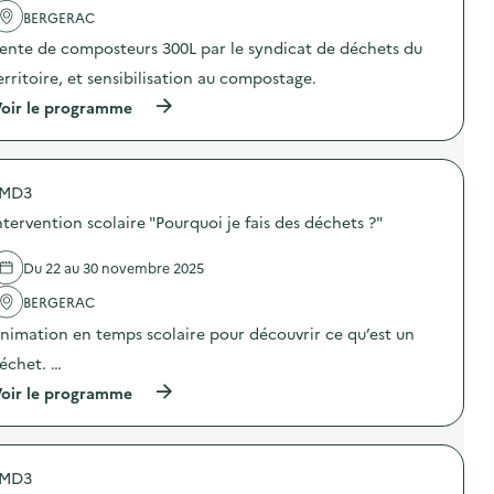
a
BERGERAC
v
ente de composteurs 300L par le syndicat de déchets du
o
erritoire, et sensibilisation au compostage.
i
(
oir le programme
e
à
p
r
o
MD3
p
o
ntervention scolaire "Pourquoi je fais des déchets ?"
s
d
e
Du 22 au 30 novembre 2025
l
'
BERGERAC
a
nimation en temps scolaire pour découvrir ce qu’est un
c
t
échet. …
i
o
(
oir le programme
n
à
:
p
S
r
e
o
n
MD3
p