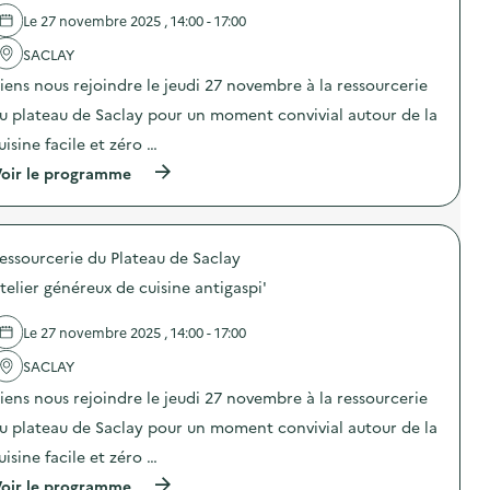
l
Le 27 novembre 2025 , 14:00 - 17:00
a
SACLAY
v
iens nous rejoindre le jeudi 27 novembre à la ressourcerie
o
u plateau de Saclay pour un moment convivial autour de la
i
uisine facile et zéro …
e
(
oir le programme
à
p
r
o
essourcerie du Plateau de Saclay
p
o
telier généreux de cuisine antigaspi'
s
d
e
Le 27 novembre 2025 , 14:00 - 17:00
l
'
SACLAY
a
iens nous rejoindre le jeudi 27 novembre à la ressourcerie
c
t
u plateau de Saclay pour un moment convivial autour de la
i
o
uisine facile et zéro …
n
(
oir le programme
: