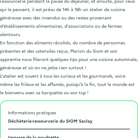
ressourcerie pendant la pause du déjeuner, et ensuite, pour ceux
qui le peuvent, il est prévu de 14h à 16h un atelier de cuisine
généreuse avec des invendus ou des restes provenant
d’établissements alimentaires, d’associations ou de fermes
alentours.
En fonction des aliments récoltés, du nombre de personnes
présentes et des ustensiles reçus, Marion du Siom et son
apprentie nous fileront quelques tips pour une cuisine automnale,
généreuse et où on ne jette rien surtout !
L’atelier est ouvert à tous les curieux et les gourmands, voire
même les frileux et les affamés, puisqu’à la fin, tout le monde est
le bienvenu avec sa barquette ou son tup !
Informations pratiques
L
Déchèterie-ressourcerie du SIOM Saclay
i
N
e
Impasse de la poudrette