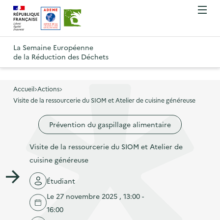
A
A
Gestion des cookies
O
R
l
l
u
e
v
l
l
R
t
r
e
e
La Semaine Européenne
e
i
o
de la Réduction des Déchets
r
r
r
t
u
l
à
a
o
r
e
l
u
u
m
Accueil
Actions
à
a
c
e
Visite de la ressourcerie du SIOM et Atelier de cuisine généreuse
r
l
n
n
o
à
a
u
Prévention du gaspillage alimentaire
a
n
l
p
v
t
a
a
Visite de la ressourcerie du SIOM et Atelier de
i
e
p
g
cuisine généreuse
g
n
a
e
a
u
Étudiant
g
d
t
p
e
Le 27 novembre 2025 , 13:00 -
'
i
r
d
16:00
a
o
i