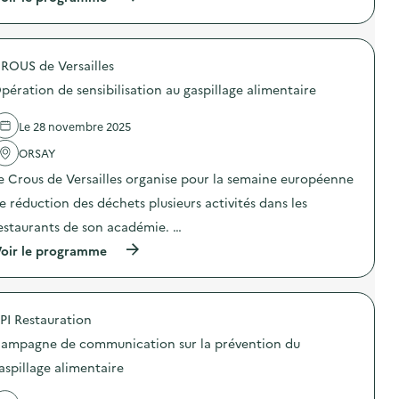
à
A
p
t
r
e
o
l
ROUS de Versailles
p
i
o
e
pération de sensibilisation au gaspillage alimentaire
s
r
d
g
e
é
Le 28 novembre 2025
l
n
'
ORSAY
é
a
r
e Crous de Versailles organise pour la semaine européenne
c
e
t
u
e réduction des déchets plusieurs activités dans les
i
x
o
d
estaurants de son académie. …
n
e
(
oir le programme
:
c
à
A
u
p
t
i
r
e
s
o
l
i
PI Restauration
p
i
n
o
e
e
ampagne de communication sur la prévention du
s
r
a
d
g
aspillage alimentaire
n
e
é
t
l
n
i