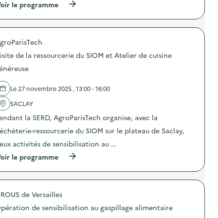
C
s
(
oir le programme
a
a
à
m
t
p
p
i
r
a
o
o
g
groParisTech
n
p
n
a
o
e
isite de la ressourcerie du SIOM et Atelier de cuisine
u
s
d
g
d
énéreuse
e
a
e
c
s
l
o
Le 27 novembre 2025 , 13:00 - 16:00
p
'
m
i
a
m
SACLAY
l
c
u
l
t
n
endant la SERD, AgroParisTech organise, avec la
a
i
i
g
o
échèterie-ressourcerie du SIOM sur le plateau de Saclay,
c
e
n
a
eux activités de sensibilisation au …
a
:
t
l
V
i
(
oir le programme
i
i
o
à
m
s
n
p
e
i
s
r
n
t
u
o
t
e
ROUS de Versailles
r
p
a
d
l
o
i
e
pération de sensibilisation au gaspillage alimentaire
a
s
r
l