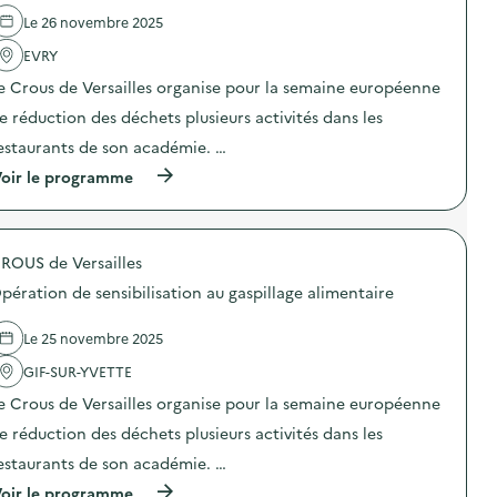
p
d
e
a
r
e
Le 26 novembre 2025
)
r
é
l
e
v
'
EVRY
s
e
a
s
e Crous de Versailles organise pour la semaine européenne
n
c
o
t
t
u
e réduction des déchets plusieurs activités dans les
i
i
r
o
o
estaurants de son académie. …
c
n
n
e
(
oir le programme
d
:
r
à
u
V
i
p
g
i
e
r
a
s
d
o
s
i
u
ROUS de Versailles
p
p
t
S
o
i
e
pération de sensibilisation au gaspillage alimentaire
I
s
l
d
O
d
l
e
M
e
a
l
Le 25 novembre 2025
e
l
g
a
t
'
e
GIF-SUR-YVETTE
r
A
a
a
e
t
e Crous de Versailles organise pour la semaine européenne
c
l
s
e
t
i
s
e réduction des déchets plusieurs activités dans les
l
i
m
o
i
o
e
u
estaurants de son académie. …
e
n
n
r
r
(
oir le programme
: