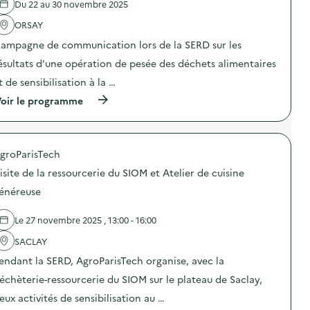
Du 22 au 30 novembre 2025
'
é
-
a
r
g
ORSAY
c
e
a
t
u
s
ampagne de communication lors de la SERD sur les
i
x
p
o
d
ésultats d’une opération de pesée des déchets alimentaires
i
n
e
’
t de sensibilisation à la …
:
c
)
O
u
(
oir le programme
p
i
à
é
s
p
r
i
r
a
n
o
t
e
groParisTech
p
i
a
o
o
isite de la ressourcerie du SIOM et Atelier de cuisine
n
s
n
t
d
énéreuse
d
i
e
e
g
l
s
a
Le 27 novembre 2025 , 13:00 - 16:00
'
e
s
a
n
p
SACLAY
c
s
i
t
i
endant la SERD, AgroParisTech organise, avec la
’
i
b
)
o
échèterie-ressourcerie du SIOM sur le plateau de Saclay,
i
n
l
eux activités de sensibilisation au …
:
i