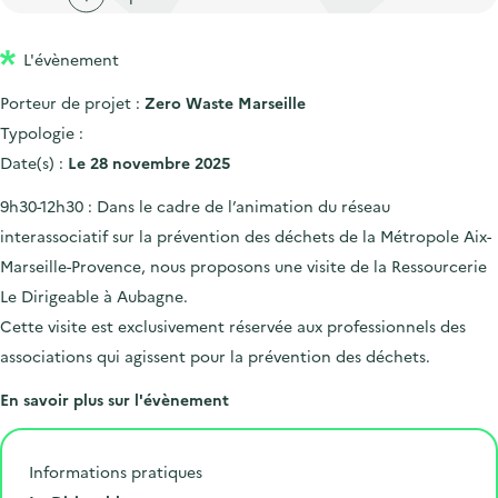
'
c
n
n
a
c
p
c
L'évènement
c
u
r
i
c
e
Porteur de projet :
Zero Waste Marseille
i
p
u
i
Typologie :
n
a
e
l
Date(s) :
Le 28 novembre 2025
c
l
i
9h30-12h30 : Dans le cadre de l’animation du réseau
i
l
interassociatif sur la prévention des déchets de la Métropole Aix-
p
Marseille-Provence, nous proposons une visite de la Ressourcerie
a
Le Dirigeable à Aubagne.
l
Cette visite est exclusivement réservée aux professionnels des
e
associations qui agissent pour la prévention des déchets.
En savoir plus sur l'évènement
Informations pratiques