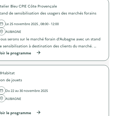
t
o
p
i
telier Bleu CPIE Côte Provençale
p
a
o
o
g
tand de sensibilisation des usagers des marchés forains
n
s
n
a
d
e
u
e
d
Le 25 novembre 2025 , 08:00 - 12:00
x
l
e
g
'
AUBAGNE
c
e
a
o
s
ous serons sur le marché forain d’Aubagne avec un stand
c
m
t
t
m
e sensibilisation à destination des clients du marché. …
e
i
u
s
o
(
n
oir le programme
d
n
à
i
e
:
p
c
l
V
r
a
a
i
o
t
r
s
3Habitat
p
i
é
i
o
o
d
on de jouets
t
s
n
u
e
d
s
c
d
e
u
Du 22 au 30 novembre 2025
t
e
l
r
i
l
'
l
AUBAGNE
o
a
a
a
n
…
R
c
p
d
e
t
r
(
oir le programme
e
s
i
é