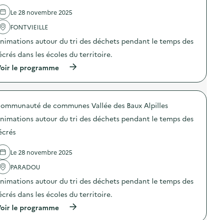
s
)
l
u
r
)
Le 28 novembre 2025
'
s
e
a
a
)
FONTVIEILLE
c
g
t
e
nimations autour du tri des déchets pendant le temps des
i
r
o
s
écrés dans les écoles du territoire.
n
d
(
oir le programme
:
e
à
R
s
p
é
m
r
e
a
o
m
r
ommunauté de communes Vallée des Baux Alpilles
p
p
c
o
l
h
nimations autour du tri des déchets pendant le temps des
s
o
é
d
i
s
écrés
e
d
f
l
e
o
Le 28 novembre 2025
'
l
r
a
a
a
PARADOU
c
s
i
t
c
n
nimations autour du tri des déchets pendant le temps des
i
i
s
o
u
écrés dans les écoles du territoire.
)
n
r
(
oir le programme
:
e
à
A
d