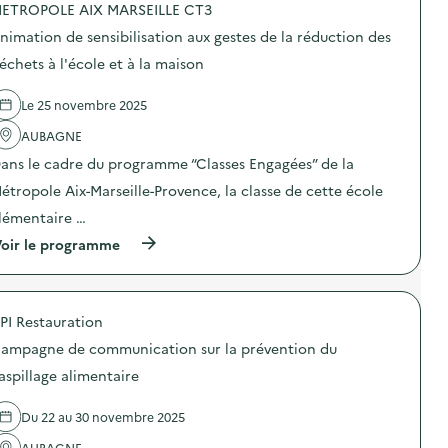
ETROPOLE AIX MARSEILLE CT3
d
nimation de sensibilisation aux gestes de la réduction des
e
échets à l'école et à la maison
l
a
Le 25 novembre 2025
v
AUBAGNE
o
ans le cadre du programme “Classes Engagées” de la
i
étropole Aix-Marseille-Provence, la classe de cette école
e
lémentaire …
(
oir le programme
à
p
r
o
PI Restauration
p
o
ampagne de communication sur la prévention du
s
d
aspillage alimentaire
e
l
Du 22 au 30 novembre 2025
'
a
AUBAGNE