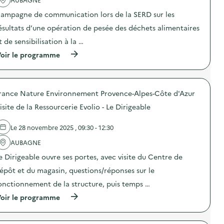
c
t
ampagne de communication lors de la SERD sur les
i
o
ésultats d’une opération de pesée des déchets alimentaires
n
t de sensibilisation à la …
:
A
(
oir le programme
n
à
i
p
m
r
a
o
t
rance Nature Environnement Provence-Alpes-Côte d'Azur
p
i
o
o
isite de la Ressourcerie Evolio - Le Dirigeable
s
n
d
d
e
Le 28 novembre 2025 , 09:30 - 12:30
e
l
s
'
AUBAGNE
e
a
n
e Dirigeable ouvre ses portes, avec visite du Centre de
c
s
t
i
épôt et du magasin, questions/réponses sur le
i
b
o
onctionnement de la structure, puis temps …
i
n
l
(
oir le programme
:
i
à
C
s
p
a
a
r
m