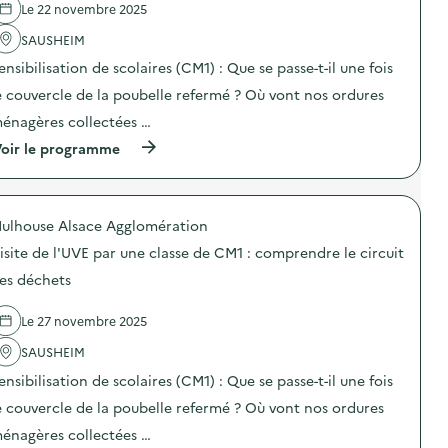
r
Le 22 novembre 2025
'
e
é
c
a
C
e
u
SAUSHEIM
c
M
d
i
t
1
e
ensibilisation de scolaires (CM1) : Que se passe-t-il une fois
t
i
:
l
d
o
c
a
e couvercle de la poubelle refermé ? Où vont nos ordures
e
n
o
C
s
énagères collectées …
:
m
i
d
V
p
t
é
(
oir le programme
i
r
é
c
à
s
e
d
h
p
i
n
u
e
r
t
d
R
t
o
e
r
é
ulhouse Alsace Agglomération
s
p
G
e
e
)
o
u
l
isite de l'UVE par une classe de CM1 : comprendre le circuit
m
s
i
e
p
d
es déchets
d
c
l
e
é
i
o
l
e
r
i
Le 27 novembre 2025
'
d
c
)
a
e
u
SAUSHEIM
c
l
i
t
a
ensibilisation de scolaires (CM1) : Que se passe-t-il une fois
t
i
C
d
o
e couvercle de la poubelle refermé ? Où vont nos ordures
i
e
n
t
s
énagères collectées …
:
é
d