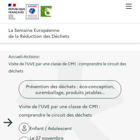
A
A
Gestion des cookies
O
R
l
l
u
e
v
l
l
R
t
r
e
e
La Semaine Européenne
e
i
o
de la Réduction des Déchets
r
r
r
t
u
l
à
a
o
r
e
l
u
u
m
Accueil
Actions
à
a
c
e
Visite de l’UVE par une classe de CM1 : comprendre le circuit des
r
l
n
n
o
déchets
à
a
u
a
n
l
p
Prévention des déchets : éco-conception,
v
t
a
a
suremballage, produits jetables…
i
e
p
g
g
n
Visite de l’UVE par une classe de CM1 :
a
e
a
u
comprendre le circuit des déchets
g
d
t
p
e
'
Enfant / Adolescent
i
r
d
a
Le 27 novembre
o
i