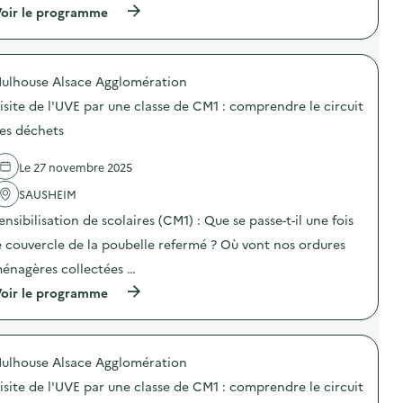
V
d
é
(
oir le programme
i
u
c
à
s
R
h
p
i
é
e
r
t
e
t
o
e
ulhouse Alsace Agglomération
m
s
p
d
p
)
o
e
isite de l'UVE par une classe de CM1 : comprendre le circuit
l
s
l
o
d
es déchets
’
i
e
U
)
l
V
Le 27 novembre 2025
'
E
a
p
SAUSHEIM
c
a
t
r
ensibilisation de scolaires (CM1) : Que se passe-t-il une fois
i
u
o
e couvercle de la poubelle refermé ? Où vont nos ordures
n
n
e
énagères collectées …
:
c
V
l
(
oir le programme
i
a
à
s
s
p
i
s
r
t
e
o
e
ulhouse Alsace Agglomération
d
p
d
e
o
e
isite de l'UVE par une classe de CM1 : comprendre le circuit
C
s
l