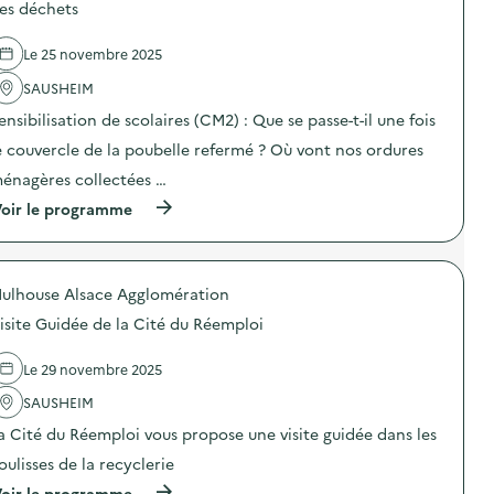
d
es déchets
e
l
Le 25 novembre 2025
'
a
SAUSHEIM
c
t
ensibilisation de scolaires (CM2) : Que se passe-t-il une fois
i
o
e couvercle de la poubelle refermé ? Où vont nos ordures
n
énagères collectées …
:
V
(
oir le programme
i
à
s
p
i
r
t
o
e
ulhouse Alsace Agglomération
p
d
o
e
isite Guidée de la Cité du Réemploi
s
l
d
’
e
Le 29 novembre 2025
U
l
V
'
SAUSHEIM
E
a
p
a Cité du Réemploi vous propose une visite guidée dans les
c
a
t
r
oulisses de la recyclerie
i
u
o
(
oir le programme