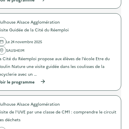
n
n
à
e
:
p
c
V
r
l
i
o
a
s
ulhouse Alsace Agglomération
p
s
i
o
s
isite Guidée de la Cité du Réemploi
t
s
e
e
d
d
d
e
Le 24 novembre 2025
e
e
l
C
l
'
SAUSHEIM
M
’
a
1
a Cité du Réemploi propose aux élèves de l’école Etre du
U
c
:
V
t
c
oulin Nature une visite guidée dans les coulisses de la
E
i
o
p
o
ecyclerie avec un …
m
a
n
p
(
r
oir le programme
:
r
à
u
V
e
p
n
i
n
r
e
s
d
o
c
i
r
ulhouse Alsace Agglomération
p
l
t
e
o
a
e
l
isite de l'UVE par une classe de CM1 : comprendre le circuit
s
s
G
e
d
s
u
es déchets
c
e
e
i
i
l
d
d