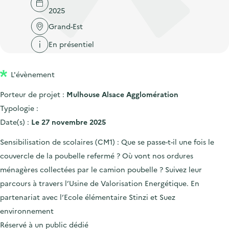
'
c
2025
n
n
a
c
p
c
Grand-Est
c
u
r
i
c
En présentiel
e
i
p
u
i
n
a
e
l
L'évènement
c
l
i
Porteur de projet :
Mulhouse Alsace Agglomération
i
l
Typologie :
p
Date(s) :
Le 27 novembre 2025
a
l
Sensibilisation de scolaires (CM1) : Que se passe-t-il une fois le
e
couvercle de la poubelle refermé ? Où vont nos ordures
ménagères collectées par le camion poubelle ? Suivez leur
parcours à travers l’Usine de Valorisation Energétique. En
partenariat avec l’Ecole élémentaire Stinzi et Suez
environnement
Réservé à un public dédié