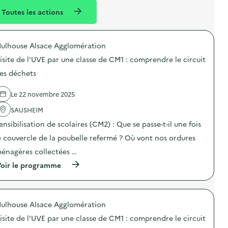
l
n
e
Toutes les actions
l
t
n
é
t
ulhouse Alsace Agglomération
d
isite de l'UVE par une classe de CM1 : comprendre le circuit
e
es déchets
l
a
Le 22 novembre 2025
v
SAUSHEIM
o
ensibilisation de scolaires (CM2) : Que se passe-t-il une fois
i
e couvercle de la poubelle refermé ? Où vont nos ordures
e
énagères collectées …
(
oir le programme
à
p
r
o
ulhouse Alsace Agglomération
p
o
isite de l'UVE par une classe de CM1 : comprendre le circuit
s