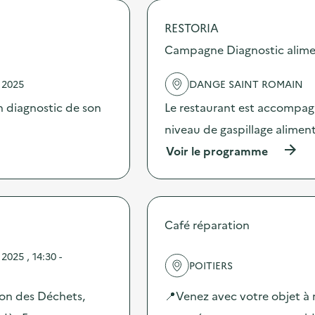
o
p
RESTORIA
o
s
Campagne Diagnostic alime
d
e
 2025
DANGE SAINT ROMAIN
l
'
 diagnostic de son
Le restaurant est accompag
a
c
niveau de gaspillage aliment
t
(
Voir le programme
i
à
o
p
n
r
:
o
C
p
a
Café réparation
o
m
s
p
025 , 14:30 -
d
a
POITIERS
e
g
l
n
ion des Déchets,
📍Venez avec votre objet à r
'
e
a
D