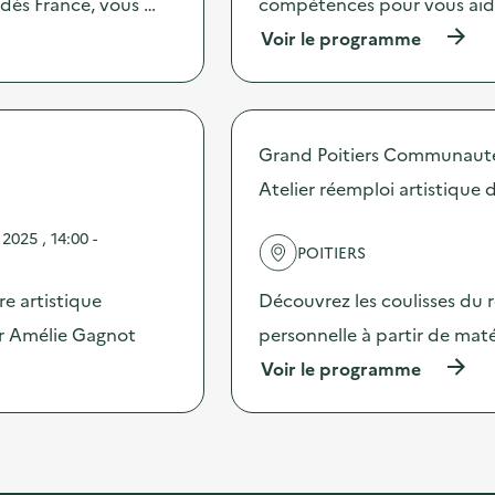
ndès France, vous …
compétences pour vous aide
c
i
t
(
Voir le programme
a
i
à
g
o
p
n
n
r
o
:
o
s
C
p
t
Grand Poitiers Communaut
a
o
i
m
s
c
Atelier réemploi artistique 
p
d
a
a
e
l
025 , 14:00 -
g
l
i
POITIERS
n
'
m
e
a
e
e artistique
Découvrez les coulisses du 
D
c
n
i
t
ar Amélie Gagnot
personnelle à partir de ma
t
a
i
a
(
Voir le programme
g
o
i
à
n
n
r
p
o
:
e
r
s
C
)
o
t
a
p
i
f
o