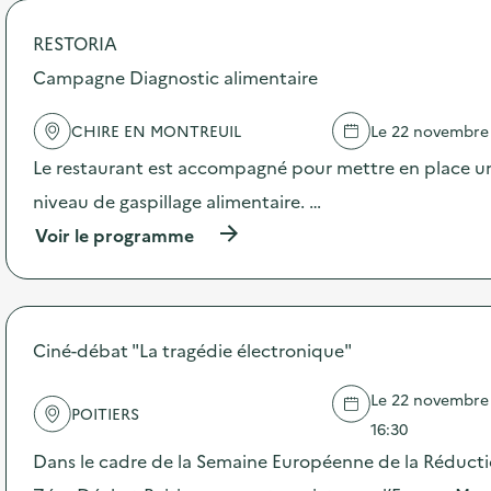
o
p
RESTORIA
o
s
Campagne Diagnostic alimentaire
d
e
CHIRE EN MONTREUIL
Le 22 novembre
l
'
Le restaurant est accompagné pour mettre en place un
a
c
niveau de gaspillage alimentaire. …
t
(
Voir le programme
i
à
o
p
n
r
:
o
C
p
a
Ciné-débat "La tragédie électronique"
o
m
s
p
d
Le 22 novembre 2
a
POITIERS
e
g
16:30
l
n
Dans le cadre de la Semaine Européenne de la Réduct
'
e
a
D