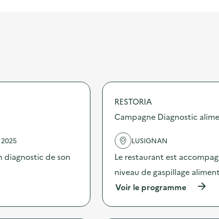
RESTORIA
Campagne Diagnostic alime
 2025
LUSIGNAN
 diagnostic de son
Le restaurant est accompag
niveau de gaspillage aliment
(
Voir le programme
à
p
r