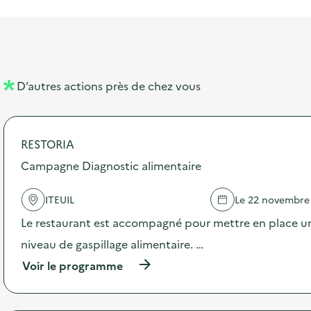
i
a
e
n
n
b
l
m
e
e
e
m
l
n
e
D’autres actions près de chez vous
l
t
n
é
t
RESTORIA
d
Campagne Diagnostic alimentaire
e
l
ITEUIL
Le 22 novembre
a
Le restaurant est accompagné pour mettre en place un
v
niveau de gaspillage alimentaire. …
o
(
Voir le programme
i
à
p
e
r