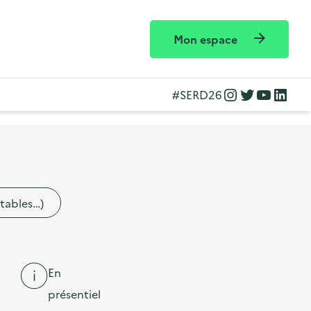
Mon espace
Instagram
Twitter
YouTube
LinkedIn
#SERD26
etables…)
En
présentiel