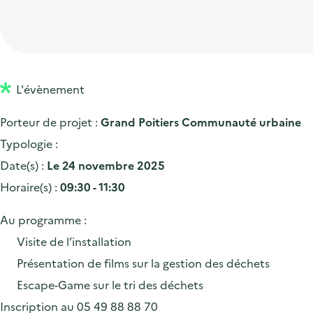
t
p
'
e
i
r
a
d
o
i
c
'
n
n
c
a
p
c
L'évènement
u
c
r
i
e
Porteur de projet :
Grand Poitiers Communauté urbaine
c
i
p
i
Typologie :
u
n
a
l
Date(s) :
Le 24 novembre 2025
e
c
l
Horaire(s) :
09:30 - 11:30
i
i
l
p
Au programme :
a
Visite de l’installation
l
Présentation de films sur la gestion des déchets
e
Escape-Game sur le tri des déchets
Inscription au 05 49 88 88 70