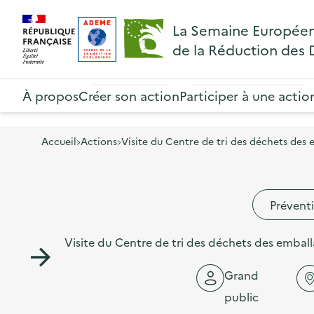
A
A
Gestion des cookies
R
La Semaine Europée
l
l
e
de la Réduction des
l
l
t
R
e
e
o
e
À propos
Créer son action
Participer à une actio
r
r
u
t
à
a
r
o
l
u
Accueil
Actions
Visite du Centre de tri des déchets des 
à
u
a
c
l
r
n
o
a
à
Préventi
a
n
p
l
v
t
a
Visite du Centre de tri des déchets des emball
a
i
e
g
p
g
n
Grand
e
a
a
u
public
d
g