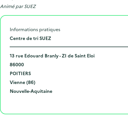
Animé par SUEZ
Informations pratiques
L
Centre de tri SUEZ
i
N
e
13 rue Edouard Branly - ZI de Saint Eloi
u
C
u
86000
m
o
V
d
POITIERS
é
d
i
D
e
Vienne (86)
r
e
l
é
R
l
Nouvelle-Aquitaine
o
p
l
p
é
'
e
o
e
a
g
é
t
s
r
i
v
l
t
t
o
è