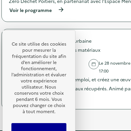
Zéro Déchet Poitiers, en partenariat avec l’Espace Me
c
i
t
(
Voir le programme
a
i
à
g
o
p
n
n
r
o
:
o
s
C
p
t
Grand Poitiers Communauté urbaine
a
o
i
Ce site utilise des cookies
m
s
c
Atelier réemploi artistique des matériaux
pour mesurer la
p
d
a
fréquentation du site afin
a
e
l
d’en améliorer le
Le 28 novembre 2
g
l
i
POITIERS
fonctionnement,
n
'
17:00
m
l’administration et évaluer
e
a
e
Découvrez les coulisses du réemploi, et créez une œuvr
votre expérience
D
c
n
i
utilisateur. Nous
t
personnelle à partir de matériaux récupérés. Animé p
t
a
i
conservons votre choix
a
(
Voir le programme
g
o
pendant 6 mois. Vous
i
à
n
n
r
pouvez changer ce choix
p
o
:
e
à tout moment.
r
s
C
)
o
t
i
p
i
n
o