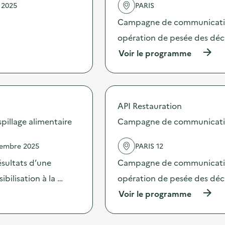
 2025
PARIS
Campagne de communication 
opération de pesée des déche
(
Voir le programme
à
p
r
o
p
API Restauration
o
s
illage alimentaire
Campagne de communication 
d
e
vembre 2025
PARIS 12
l
'
sultats d’une
Campagne de communication 
a
c
bilisation à la …
opération de pesée des déche
t
(
Voir le programme
i
à
o
p
n
r
: