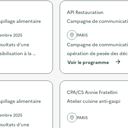
o
C
p
a
API Restauration
o
m
s
illage alimentaire
Campagne de communication 
p
d
a
e
g
vembre 2025
PARIS
l
n
'
e
sultats d’une
Campagne de communication 
a
d
c
bilisation à la …
opération de pesée des déche
e
t
c
(
Voir le programme
i
o
à
o
m
p
n
m
r
:
u
o
C
n
p
a
i
CPA/CS Annie Fratellini
o
m
c
s
illage alimentaire
Atelier cuisine anti-gaspi
p
a
d
a
t
e
g
i
vembre 2025
l
n
PARIS
o
'
e
sultats d’une
n
a