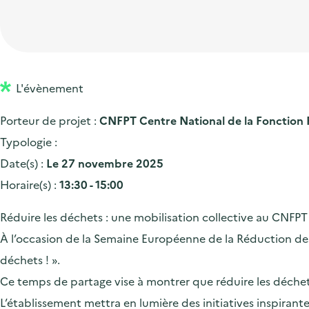
t
p
'
e
i
r
a
d
o
i
c
'
n
n
c
a
p
c
L'évènement
u
c
r
i
e
Porteur de projet :
CNFPT Centre National de la Fonction P
c
i
p
i
Typologie :
u
n
a
l
Date(s) :
Le 27 novembre 2025
e
c
l
Horaire(s) :
13:30 - 15:00
i
i
l
p
Réduire les déchets : une mobilisation collective au CNFPT 
a
À l’occasion de la Semaine Européenne de la Réduction des
l
déchets ! ».
e
Ce temps de partage vise à montrer que réduire les déchet
L’établissement mettra en lumière des initiatives inspirante