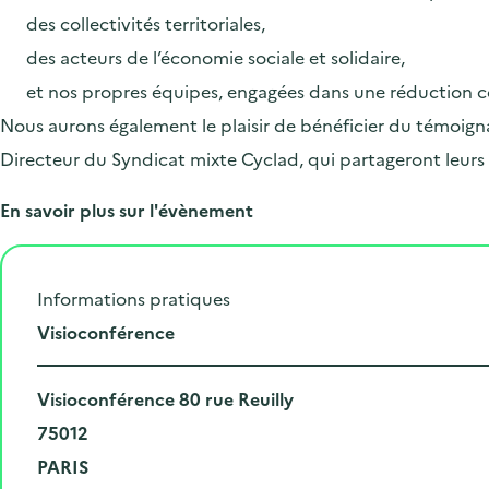
des collectivités territoriales,
des acteurs de l’économie sociale et solidaire,
et nos propres équipes, engagées dans une réduction c
Nous aurons également le plaisir de bénéficier du témoig
Directeur du Syndicat mixte Cyclad, qui partageront leurs 
En savoir plus sur l'évènement
Informations pratiques
L
Visioconférence
i
N
e
Visioconférence 80 rue Reuilly
u
C
u
75012
m
o
V
d
PARIS