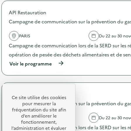
a
o
b
p
API Restauration
r
o
i
s
Campagne de communication sur la prévention du gasp
n
d
g
e
u
PARIS
Du 22 au 30 no
l
e
'
Campagne de communication lors de la SERD sur les ré
a
a
u
c
opération de pesée des déchets alimentaires et de sensi
x
t
m
(
Voir le programme
i
a
à
o
r
p
n
r
r
:
o
o
C
n
p
a
API Restauration
s
o
Ce site utilise des cookies
m
–
s
Campagne de communication sur la prévention du gasp
p
pour mesurer la
S
d
a
fréquentation du site afin
o
e
g
d’en améliorer le
PARIS
Du 22 au 30 no
i
l
n
fonctionnement,
r
'
e
Campagne de communication lors de la SERD sur les ré
l’administration et évaluer
é
a