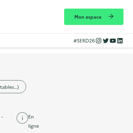
Mon espace
Instagram
Twitter
YouTube
LinkedIn
#SERD26
etables…)
 -
En
ligne