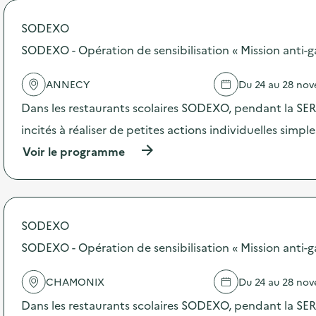
o
p
SODEXO
o
s
SODEXO - Opération de sensibilisation « Mission anti-g
d
e
ANNECY
Du 24 au 28 no
l
'
Dans les restaurants scolaires SODEXO, pendant la SERD
a
c
incités à réaliser de petites actions individuelles simpl
t
(
Voir le programme
i
à
o
p
n
r
:
o
A
p
t
SODEXO
o
e
s
SODEXO - Opération de sensibilisation « Mission anti-g
l
d
i
e
e
CHAMONIX
Du 24 au 28 no
l
r
'
D
Dans les restaurants scolaires SODEXO, pendant la SERD
a
I