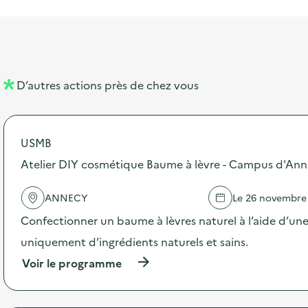
i
a
e
n
n
b
l
m
e
e
e
m
l
n
e
D’autres actions près de chez vous
l
t
n
é
t
USMB
d
Atelier DIY cosmétique Baume à lèvre - Campus d'An
e
l
ANNECY
Le 26 novembre
a
Confectionner un baume à lèvres naturel à l’aide d’u
v
uniquement d’ingrédients naturels et sains.
o
(
Voir le programme
i
à
p
e
r