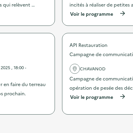
c
es qui relèvent …
incités à réaliser de petites
n
t
f
(
Voir le programme
i
e
à
o
c
p
n
t
r
:
i
o
S
o
p
O
n
API Restauration
o
D
d
s
Campagne de communication 
E
e
d
X
p
e
O
o
025 , 18:00 -
CHAVANOD
l
–
r
'
O
Campagne de communication 
t
a
p
en faire du terreau
e
c
opération de pesée des déche
é
-
t
ps prochain.
r
c
(
Voir le programme
i
a
l
à
o
t
é
p
n
i
s
r
:
o
)
o
S
n
p
O
d
o
D