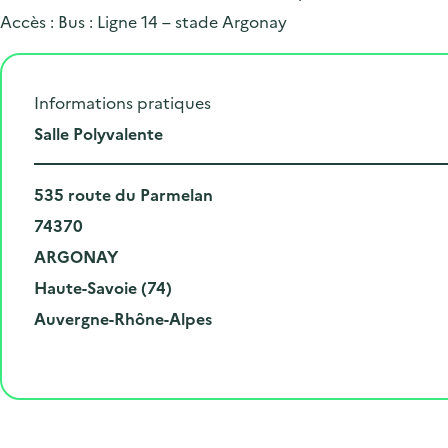
Accès : Bus : Ligne 14 – stade Argonay
Informations pratiques
L
Salle Polyvalente
i
N
e
535 route du Parmelan
u
C
u
74370
m
o
V
d
ARGONAY
é
d
i
D
e
Haute-Savoie (74)
r
e
l
é
R
l
Auvergne-Rhône-Alpes
o
p
l
p
é
'
e
o
e
a
g
é
t
s
r
i
v
l
t
t
o
è