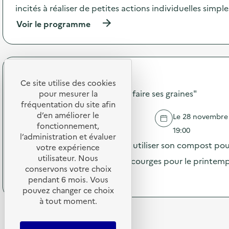
c
incités à réaliser de petites actions individuelles simpl
Y
t
c
(
Voir le programme
i
o
à
o
s
p
n
m
r
:
é
o
S
t
p
O
i
TCE
o
Ce site utilise des cookies
D
q
s
Atelier "Usage du compost et faire ses graines"
E
pour mesurer la
u
d
X
fréquentation du site afin
e
e
O
d’en améliorer le
B
Le 28 novembre 2
l
–
SAINT FELIX
a
fonctionnement,
'
19:00
O
u
l’administration et évaluer
a
p
Venez comprendre comment utiliser son compost pour 
m
votre expérience
c
é
e
utilisateur. Nous
t
et faire vos graines de fleurs / courges pour le printem
r
à
i
conservons votre choix
a
l
(
Voir le programme
o
pendant 6 mois. Vous
t
è
à
n
pouvez changer ce choix
i
v
p
:
o
à tout moment.
r
r
S
n
e
o
O
d
–
p
D