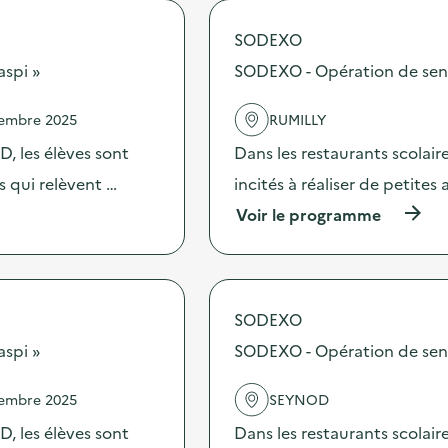
o
p
SODEXO
o
s
aspi »
SODEXO - Opération de sensib
d
e
vembre 2025
RUMILLY
l
'
, les élèves sont
Dans les restaurants scolai
a
c
es qui relèvent …
incités à réaliser de petites
t
(
Voir le programme
i
à
o
p
n
r
:
o
A
p
t
SODEXO
o
e
s
aspi »
SODEXO - Opération de sensib
l
d
i
e
e
vembre 2025
SEYNOD
l
r
'
c
, les élèves sont
Dans les restaurants scolai
a
o