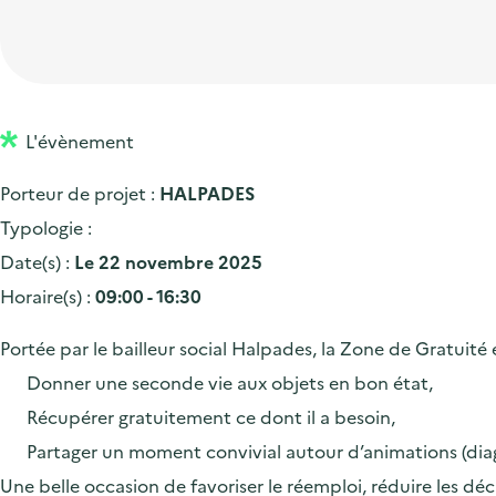
t
p
'
e
i
r
a
d
o
i
c
'
n
n
c
a
p
c
L'évènement
u
c
r
i
e
Porteur de projet :
HALPADES
c
i
p
i
Typologie :
u
n
a
l
Date(s) :
Le 22 novembre 2025
e
c
l
Horaire(s) :
09:00 - 16:30
i
i
l
p
Portée par le bailleur social Halpades, la Zone de Gratuit
a
Donner une seconde vie aux objets en bon état,
l
Récupérer gratuitement ce dont il a besoin,
e
Partager un moment convivial autour d’animations (diagno
Une belle occasion de favoriser le réemploi, réduire les déc