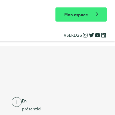
Mon espace
Instagram
Twitter
YouTube
LinkedIn
#SERD26
En
présentiel