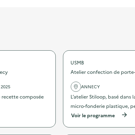
USMB
necy
Atelier confection de porte-
 2025
ANNECY
ne recette composée
L’atelier Stiloop, basé dans
micro-fonderie plastique, p
(
Voir le programme
à
p
r