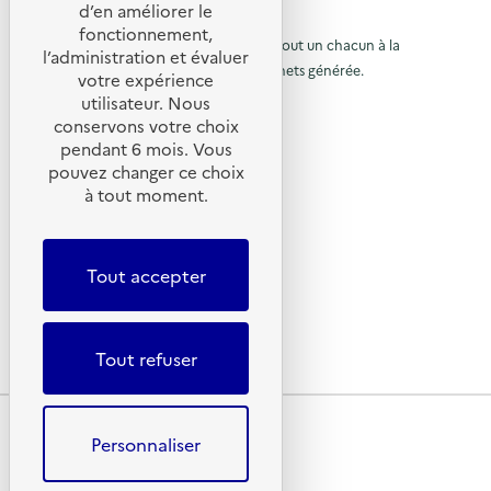
d’en améliorer le
t
u
© 2026 SERD
fonctionnement,
o
L’objectif de la SERD est de sensibiliser tout un chacun à la
r
l’administration et évaluer
nécessité de réduire la quantité de déchets générée.
u
votre expérience
à
SUIVEZ-NOUS
utilisateur. Nous
r
l
conservons votre choix
à
X (anciennement Twitter)
a
pendant 6 mois. Vous
l
Linkedin
p
pouvez changer ce choix
Instagram
a
à tout moment.
a
YouTube
p
g
LIENS UTILES
a
e
Tout accepter
g
Qu’est-ce que la SERD ?
d
Actualités
e
'
Nous contacter
d
a
Lettres d’information ADEME
Tout refuser
'
c
a
c
Plan du site
c
u
Mentions légales
Personnaliser
c
Conditions générales d’utilisation
e
Données personnelles
u