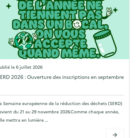
P
ublié le
6 juillet 2026
o
ERD 2026 : Ouverture des inscriptions en septembre
s
t
e
a Semaine européenne de la réduction des déchets (SERD)
d
evient du 21 au 29 novembre 2026.Comme chaque année,
o
lle mettra en lumière …
n