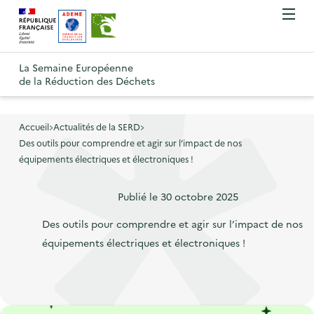
A
A
Gestion des cookies
O
R
l
l
u
e
v
l
l
R
t
r
e
e
La Semaine Européenne
e
i
o
de la Réduction des Déchets
r
r
r
t
u
l
à
a
o
r
e
l
u
u
m
Accueil
Actualités de la SERD
à
a
c
e
Des outils pour comprendre et agir sur l’impact de nos
r
l
n
n
o
équipements électriques et électroniques !
à
a
u
a
n
l
p
P
Publié le
30 octobre 2025
v
t
a
a
o
i
e
p
Des outils pour comprendre et agir sur l’impact de nos
g
s
g
n
a
équipements électriques et électroniques !
e
t
a
u
g
d
e
t
p
e
'
d
i
r
d
a
o
o
i