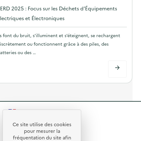
o
ERD 2025 : Focus sur les Déchets d’Équipements
s
lectriques et Électroniques
t
e
ls font du bruit, s’illuminent et s’éteignent, se rechargent
d
iscrètement ou fonctionnent grâce à des piles, des
o
atteries ou des …
n
R
e
Ce site utilise des cookies
R
t
pour mesurer la
e
fréquentation du site afin
o