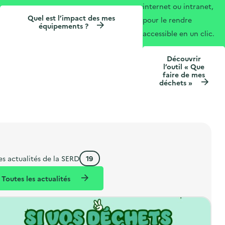
internet ou intranet,
Quel est l’impact des mes
pour le rendre
équipements ?
accessible en un clic.
Découvrir
l’outil « Que
faire de mes
déchets »
é
es actualités de la SERD
19
l
é
Toutes les actualités
m
e
n
t
s