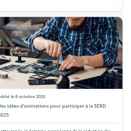
P
ublié le
8 octobre 2025
o
es idées d’animations pour participer à la SERD
s
2025
t
e
ette année, la Semaine européenne de la réduction des