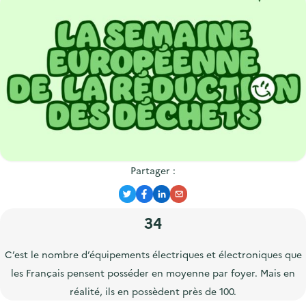
'
c
n
n
n
a
c
p
c
c
u
r
i
c
e
i
p
u
i
n
a
e
l
c
l
i
i
l
p
a
Partager :
l
e
T
F
L
E
34
w
a
i
m
i
c
n
a
C’est le nombre d’équipements électriques et électroniques que
t
e
k
i
les Français pensent posséder en moyenne par foyer. Mais en
t
b
e
l
réalité, ils en possèdent près de 100.
e
o
d