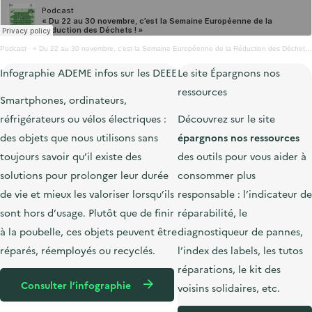
Podcast
·
« Du 22 au 30 novembre, c’est la Semaine Européenne de la Réduction des Déchets ! »
Infographie ADEME infos sur les DEEE
Le site Épargnons nos
ressources
Smartphones, ordinateurs,
réfrigérateurs ou vélos électriques :
Découvrez sur le site
des objets que nous utilisons sans
épargnons nos ressources
toujours savoir qu’il existe des
des outils pour vous aider à
solutions pour prolonger leur durée
consommer plus
de vie et mieux les valoriser lorsqu’ils
responsable : l’indicateur de
sont hors d’usage. Plutôt que de finir
réparabilité, le
à la poubelle, ces objets peuvent être
diagnostiqueur de pannes,
réparés, réemployés ou recyclés.
l’index des labels, les tutos
réparations, le kit des
Consulter l’infographie
voisins solidaires, etc.