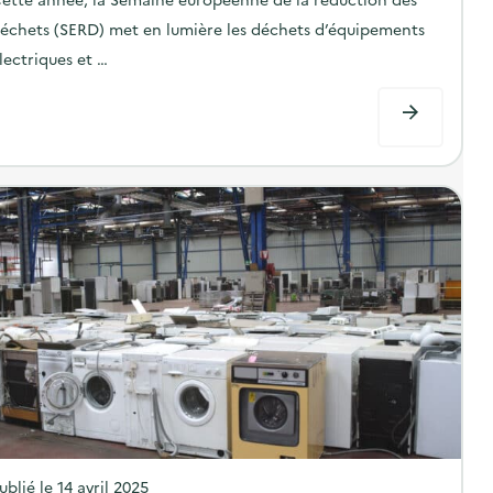
d
échets (SERD) met en lumière les déchets d’équipements
o
lectriques et …
n
P
ublié le
14 avril 2025