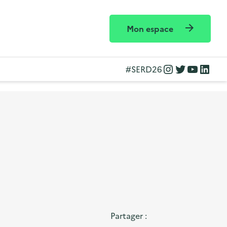
Mon espace
Instagram
Twitter
YouTube
LinkedIn
#SERD26
Partager :