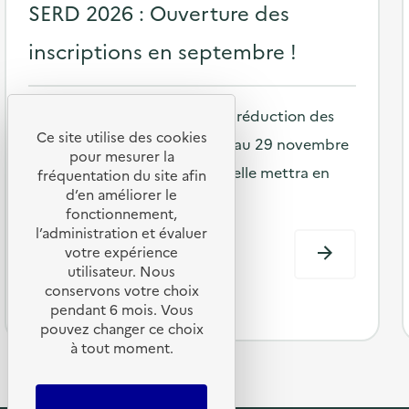
o
SERD 2026 : Ouverture des
s
inscriptions en septembre !
t
e
La Semaine européenne de la réduction des
d
Ce site utilise des cookies
déchets (SERD) revient du 21 au 29 novembre
o
pour mesurer la
2026.Comme chaque année, elle mettra en
n
fréquentation du site afin
d’en améliorer le
lumière …
fonctionnement,
l’administration et évaluer
votre expérience
utilisateur. Nous
conservons votre choix
pendant 6 mois. Vous
pouvez changer ce choix
à tout moment.