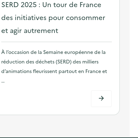
o
SERD 2025 : Un tour de France
s
des initiatives pour consommer
t
et agir autrement
e
d
o
À l’occasion de la Semaine européenne de la
n
réduction des déchets (SERD) des milliers
d’animations fleurissent partout en France et
…