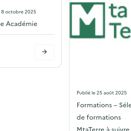
P
e
8 octobre 2025
o
e Académie
s
t
e
d
o
n
P
Publié le
25 août 2025
o
Formations – Sél
s
de formations
t
MtaTerre à suivre
e