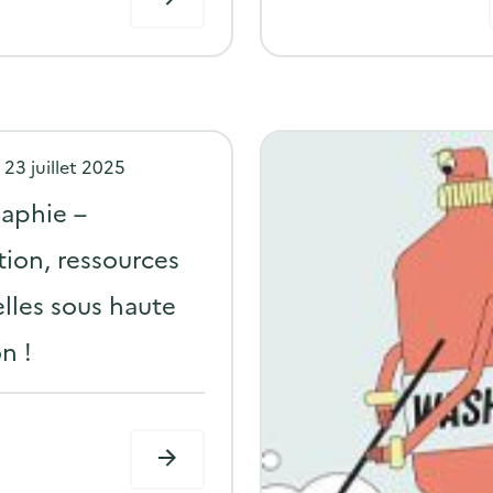
P
e
23 juillet 2025
o
raphie –
s
tion, ressources
t
lles sous haute
e
d
n !
o
n