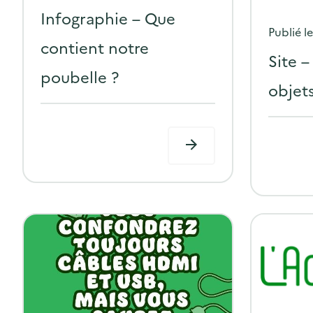
o
Infographie – Que
Publié l
s
contient notre
t
Site 
poubelle ?
e
objet
d
o
n