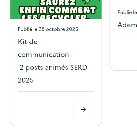
Publié l
Adem
P
Publié le
28 octobre 2025
o
Kit de
s
communication –
t
2 posts animés SERD
e
d
2025
o
n