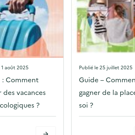
P
P
e
1 août 2025
Publié le
25 juillet 2025
o
o
 : Comment
Guide – Commen
s
s
r des vacances
gagner de la plac
t
t
écologiques ?
soi ?
e
e
d
d
o
o
n
n