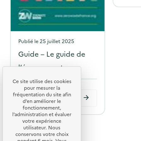
P
Publié le
25 juillet 2025
o
Guide – Le guide de
s
l’éco-supporter
t
e
Ce site utilise des cookies
pour mesurer la
d
fréquentation du site afin
o
d’en améliorer le
fonctionnement,
n
l’administration et évaluer
votre expérience
utilisateur. Nous
conservons votre choix
pendant 6 mois. Vous