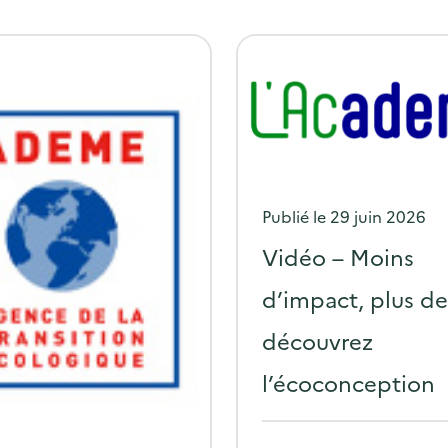
P
Publié le
29 juin 2026
o
Vidéo – Moins
s
d’impact, plus de 
t
découvrez
e
d
l’écoconception
o
n