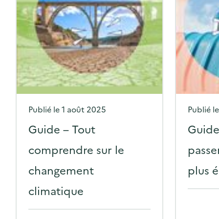
P
Publié le
1 août 2025
Publié l
o
Guide – Tout
Guide
s
comprendre sur le
passe
t
changement
plus 
e
d
climatique
o
n