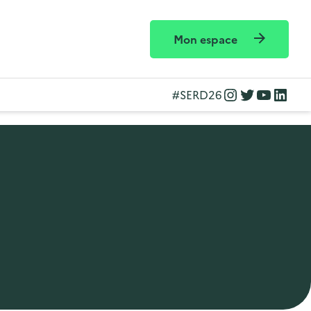
Mon espace
Instagram
Twitter
YouTube
LinkedIn
#SERD26