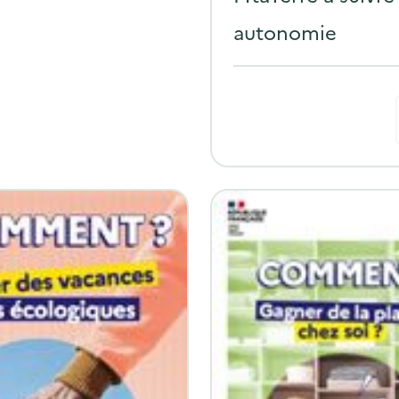
d
autonomie
o
n