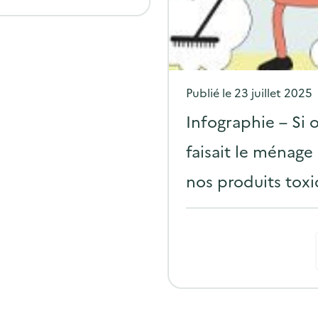
P
Publié le
23 juillet 2025
o
Infographie – Si 
s
faisait le ménage
t
nos produits tox
e
d
o
n