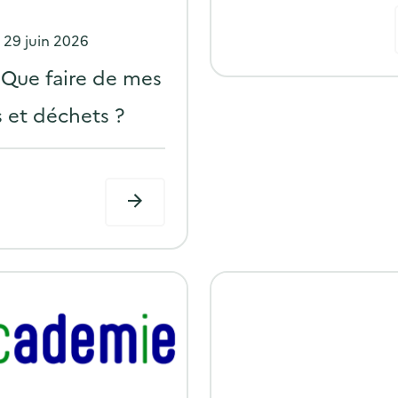
P
e
29 juin 2026
o
– Que faire de mes
s
s et déchets ?
t
e
d
o
n