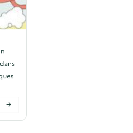
on
 dans
iques