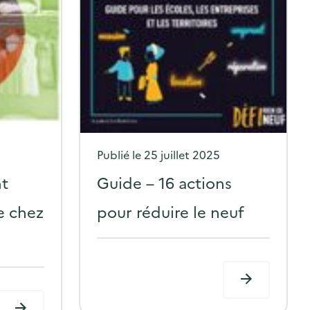
P
Publié le
25 juillet 2025
o
t
Guide – 16 actions
s
e chez
pour réduire le neuf
t
e
d
o
n