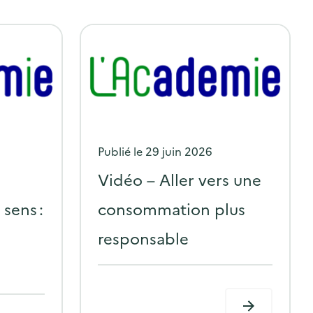
P
Publié le
29 juin 2026
o
Vidéo – Aller vers une
s
sens :
consommation plus
t
responsable
e
d
o
n