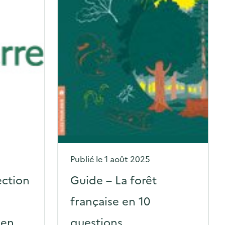
P
Publié le
1 août 2025
o
ection
Guide – La forêt
s
française en 10
t
 en
questions
e