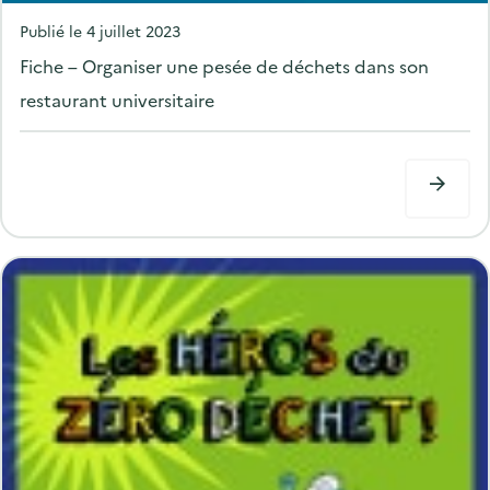
P
Publié le
4 juillet 2023
o
Fiche – Organiser une pesée de déchets dans son
s
restaurant universitaire
t
e
d
o
n