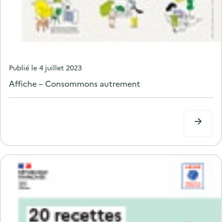
P
Publié le
4 juillet 2023
o
Affiche – Consommons autrement
s
t
e
d
o
n