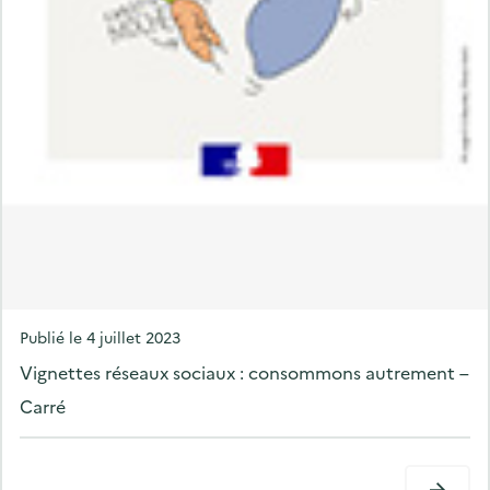
P
Publié le
4 juillet 2023
o
Vignettes réseaux sociaux : consommons autrement –
s
Carré
t
e
d