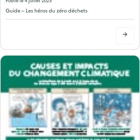
Publié le
4 juillet 2023
o
Guide – Les héros du zéro déchets
s
t
e
d
o
n