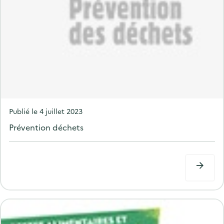
P
Publié le
4 juillet 2023
o
Prévention déchets
s
t
e
d
o
n