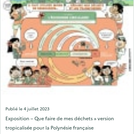
P
Publié le
4 juillet 2023
o
Exposition – Que faire de mes déchets » version
s
tropicalisée pour la Polynésie française
t