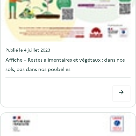
P
Publié le
4 juillet 2023
o
Affiche – Restes alimentaires et végétaux : dans nos
s
sols, pas dans nos poubelles
t
e
d
o
n