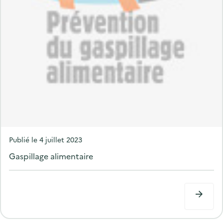
P
Publié le
4 juillet 2023
o
Gaspillage alimentaire
s
t
e
d
o