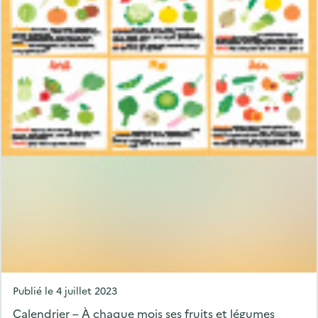
P
Publié le
4 juillet 2023
o
Calendrier – À chaque mois ses fruits et légumes