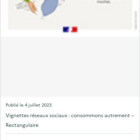
P
Publié le
4 juillet 2023
o
Vignettes réseaux sociaux : consommons autrement –
s
Rectangulaire
t
e