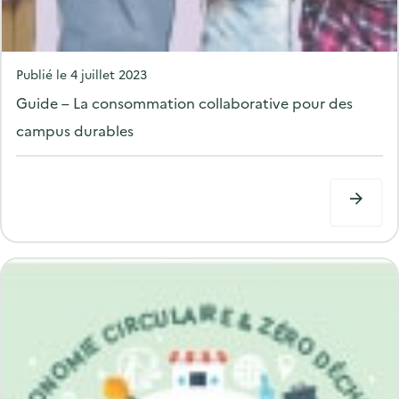
P
Publié le
4 juillet 2023
o
Guide – La consommation collaborative pour des
s
campus durables
t
e
d
o
n