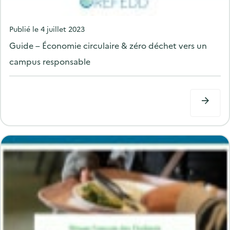
P
Publié le
4 juillet 2023
o
Guide – Économie circulaire & zéro déchet vers un
s
campus responsable
t
e
d
o
n