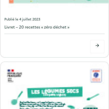
P
Publié le
4 juillet 2023
o
Livret – 20 recettes « zéro déchet »
s
t
e
d
o
n