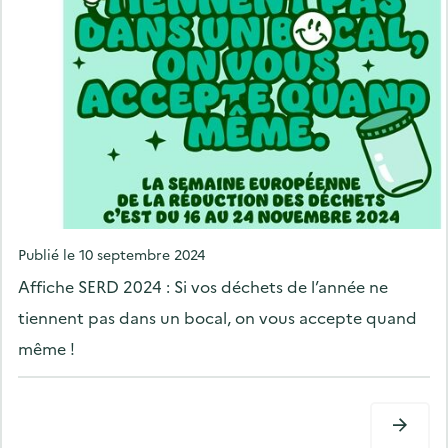
P
Publié le
10 septembre 2024
o
Affiche SERD 2024 : Si vos déchets de l’année ne
s
tiennent pas dans un bocal, on vous accepte quand
t
même !
e
d
o
n