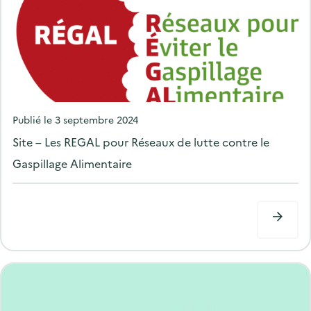
P
Publié le
3 septembre 2024
o
Site – Les REGAL pour Réseaux de lutte contre le
s
Gaspillage Alimentaire
t
e
d
o
n