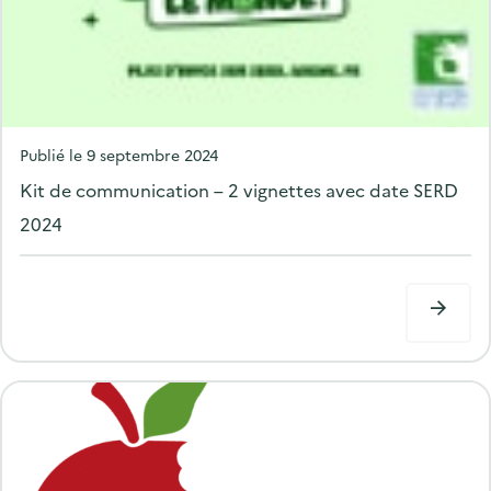
P
Publié le
9 septembre 2024
o
Kit de communication – 2 vignettes avec date SERD
s
2024
t
e
d
o
n