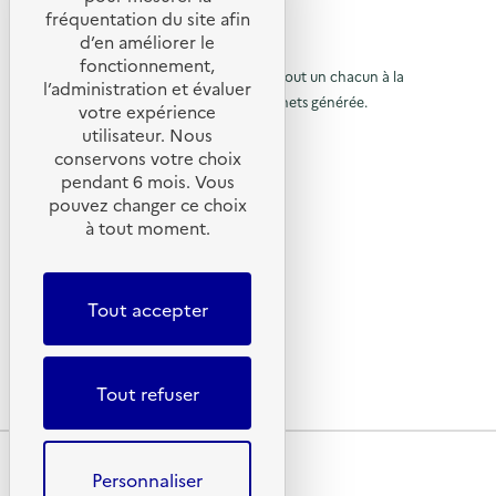
e
fréquentation du site afin
t
o
d’en améliorer le
t
u
© 2026 SERD
fonctionnement,
o
L’objectif de la SERD est de sensibiliser tout un chacun à la
r
l’administration et évaluer
nécessité de réduire la quantité de déchets générée.
u
votre expérience
à
SUIVEZ-NOUS
utilisateur. Nous
r
l
conservons votre choix
à
X (anciennement Twitter)
a
pendant 6 mois. Vous
l
Linkedin
p
pouvez changer ce choix
Instagram
a
à tout moment.
a
YouTube
p
g
LIENS UTILES
a
e
Tout accepter
g
Qu’est-ce que la SERD ?
d
Actualités
e
'
Nous contacter
d
a
Tout refuser
Lettres d’information ADEME
'
c
a
c
Plan du site
c
u
Mentions légales
Personnaliser
c
Conditions générales d’utilisation