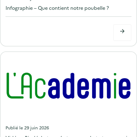
o
Infographie – Que contient notre poubelle ?
s
t
e
d
o
n
P
Publié le
29 juin 2026
o