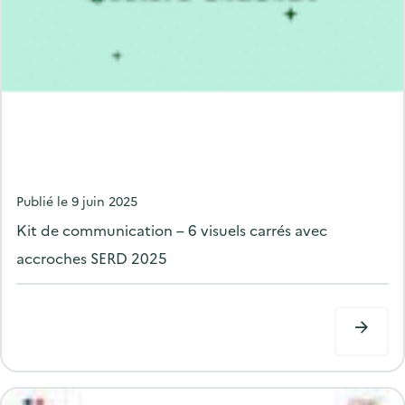
P
Publié le
9 juin 2025
o
Kit de communication – 6 visuels carrés avec
s
accroches SERD 2025
t
e
d
o
n