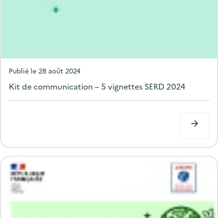
P
Publié le
28 août 2024
o
Kit de communication – 5 vignettes SERD 2024
s
t
e
d
o
n