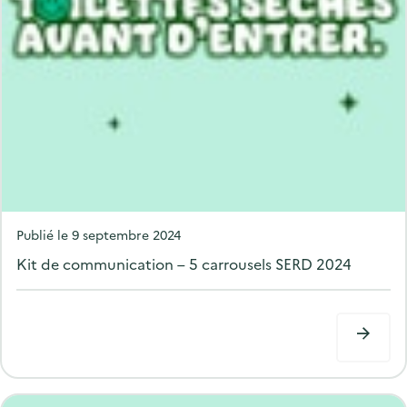
P
Publié le
9 septembre 2024
o
Kit de communication – 5 carrousels SERD 2024
s
t
e
d
o
n