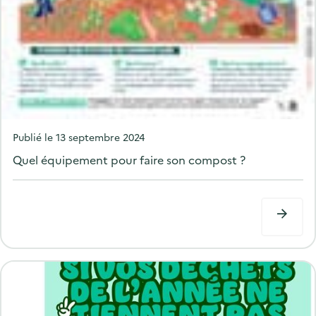
P
Publié le
13 septembre 2024
o
Quel équipement pour faire son compost ?
s
t
e
d
o
n