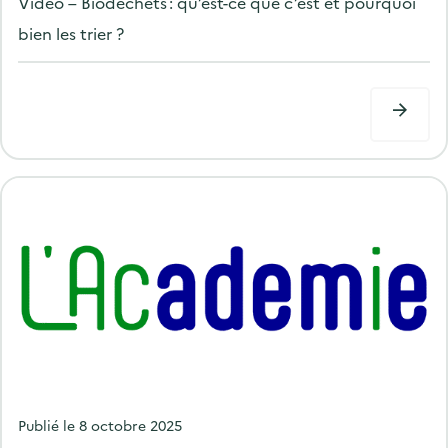
Vidéo – Biodéchets : qu’est-ce que c’est et pourquoi
s
bien les trier ?
t
e
d
o
n
P
Publié le
8 octobre 2025