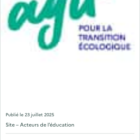
P
Publié le
23 juillet 2025
o
Site – Acteurs de l’éducation
s
t