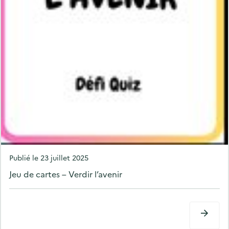
P
Publié le
23 juillet 2025
o
Jeu de cartes – Verdir l’avenir
s
t
e
d