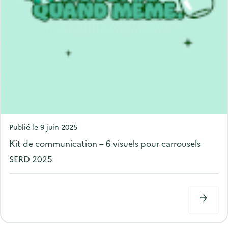
P
Publié le
9 juin 2025
o
Kit de communication – 6 visuels pour carrousels
s
SERD 2025
t
e
d
o
n