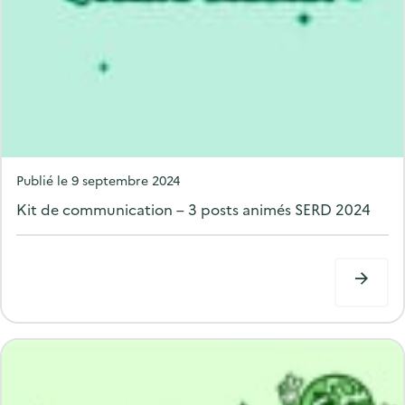
P
Publié le
9 septembre 2024
o
Kit de communication – 3 posts animés SERD 2024
s
t
e
d
o
n