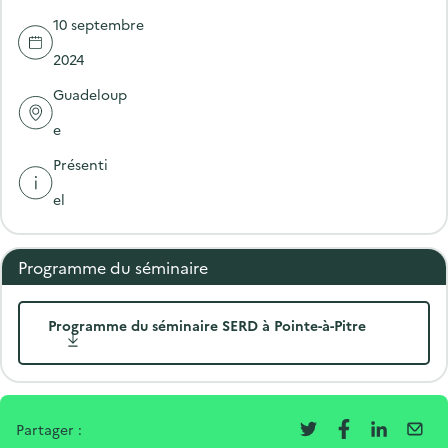
10 septembre
2024
Guadeloup
e
Présenti
el
Programme du séminaire
Programme du séminaire SERD à Pointe-à-Pitre
Partager :
T
F
L
E