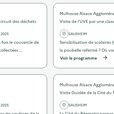
Mulhouse Alsace Aggloméra
circuit des déchets
Visite de l'UVE par une cla
 2025
SAUSHEIM
e fois le couvercle de
Sensibilisation de scolaires 
collectées …
la poubelle refermé ? Où vo
(
Voir le programme
à
p
r
o
p
Mulhouse Alsace Aggloméra
o
s
Visite Guidée de la Cité du
d
e
 2025
SAUSHEIM
l
'
s les coulisses de la
La Cité du Réemploi propose