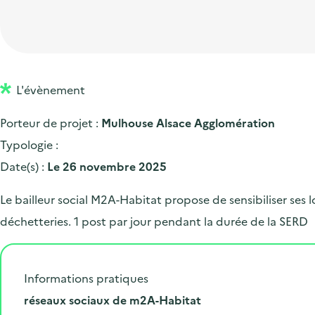
t
p
'
e
i
r
a
d
o
i
c
'
n
n
c
a
p
c
L'évènement
u
c
r
i
e
Porteur de projet :
Mulhouse Alsace Agglomération
c
i
p
i
Typologie :
u
n
a
l
Date(s) :
Le 26 novembre 2025
e
c
l
i
i
Le bailleur social M2A-Habitat propose de sensibiliser ses l
l
p
déchetteries. 1 post par jour pendant la durée de la SERD
a
l
Informations pratiques
e
L
réseaux sociaux de m2A-Habitat