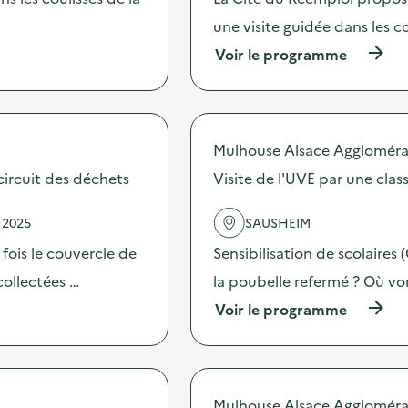
a
c
une visite guidée dans les co
t
(
Voir le programme
i
à
o
p
n
r
:
o
V
p
i
Mulhouse Alsace Aggloméra
o
s
s
circuit des déchets
Visite de l'UVE par une cla
i
d
t
e
e
 2025
SAUSHEIM
l
d
'
e
 fois le couvercle de
Sensibilisation de scolaires 
a
l
c
collectées …
la poubelle refermé ? Où vo
’
t
U
(
Voir le programme
i
V
à
o
E
p
n
p
r
:
a
o
V
r
p
i
u
Mulhouse Alsace Aggloméra