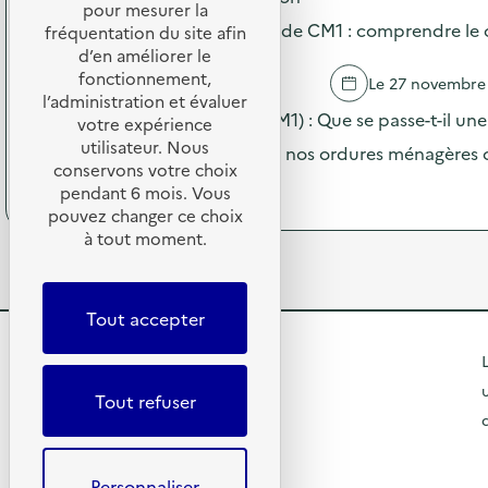
o
s
pour mesurer la
n
s
Visite de l'UVE par une classe de CM1 : comprendre le 
i
fréquentation du site afin
e
d
t
d’en améliorer le
c
e
e
l
fonctionnement,
SAUSHEIM
Le 27 novembre
l
G
a
l’administration et évaluer
'
u
Sensibilisation de scolaires (CM1) : Que se passe-t-il une
s
votre expérience
a
i
s
utilisateur. Nous
c
la poubelle refermé ? Où vont nos ordures ménagères 
d
e
t
conservons votre choix
é
d
(
Voir le programme
i
pendant 6 mois. Vous
e
e
à
o
pouvez changer ce choix
d
C
p
n
e
à tout moment.
M
r
:
l
1
o
V
a
:
p
i
C
c
o
s
Tout accepter
i
o
s
i
t
m
d
t
R
é
L
p
e
e
d
r
l
e
d
Tout refuser
u
e
'
e
R
t
n
a
l
R
é
d
c
’
o
e
r
e
t
U
m
Personnaliser