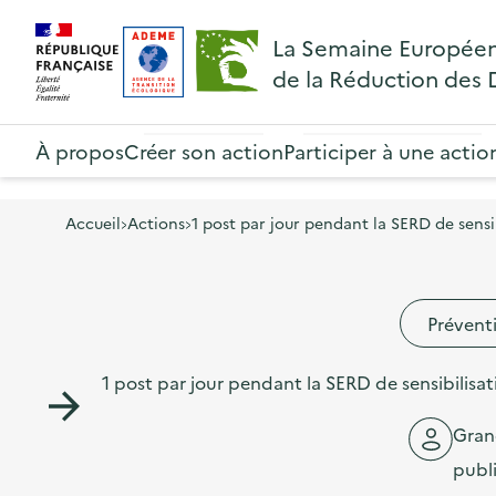
A
A
Gestion des cookies
R
La Semaine Europée
l
l
e
de la Réduction des
l
l
t
R
e
e
o
e
À propos
Créer son action
Participer à une actio
r
r
u
t
à
a
r
o
l
u
Accueil
Actions
1 post par jour pendant la SERD de sensi
à
u
a
c
l
r
n
o
a
à
Prévent
a
n
p
l
v
t
a
1 post par jour pendant la SERD de sensibilisa
a
i
e
g
p
g
n
Gra
e
a
a
u
publ
d
g