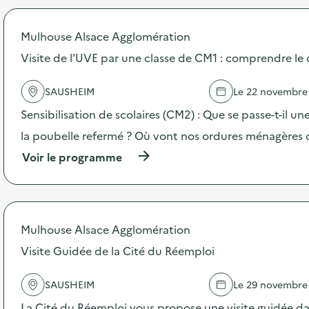
é
t
Mulhouse Alsace Agglomération
d
Visite de l'UVE par une classe de CM1 : comprendre le 
e
l
SAUSHEIM
Le 22 novembre
a
Sensibilisation de scolaires (CM2) : Que se passe-t-il un
v
la poubelle refermé ? Où vont nos ordures ménagères 
o
(
Voir le programme
i
à
p
e
r
o
p
Mulhouse Alsace Agglomération
o
s
Visite Guidée de la Cité du Réemploi
d
e
SAUSHEIM
Le 29 novembre
l
'
La Cité du Réemploi vous propose une visite guidée dan