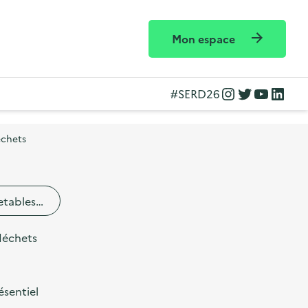
Mon espace
Instagram
Twitter
YouTube
LinkedIn
#SERD26
échets
etables…
déchets
ésentiel