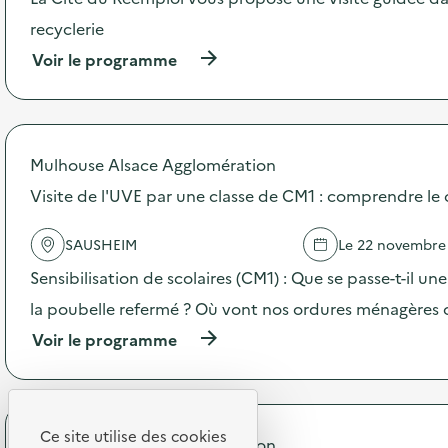
a
c
recyclerie
t
(
Voir le programme
i
à
o
p
n
r
:
o
V
p
i
Mulhouse Alsace Agglomération
o
s
s
Visite de l'UVE par une classe de CM1 : comprendre le 
i
d
t
e
e
SAUSHEIM
Le 22 novembre
l
d
'
e
Sensibilisation de scolaires (CM1) : Que se passe-t-il une
a
l
c
la poubelle refermé ? Où vont nos ordures ménagères 
’
t
U
(
Voir le programme
i
V
à
o
E
p
n
p
r
:
a
o
V
r
p
Ce site utilise des cookies
i
u
Mulhouse Alsace Agglomération