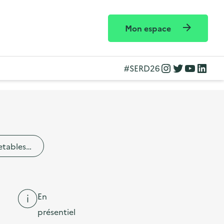
Mon espace
Instagram
Twitter
YouTube
LinkedIn
#SERD26
etables…
En
présentiel