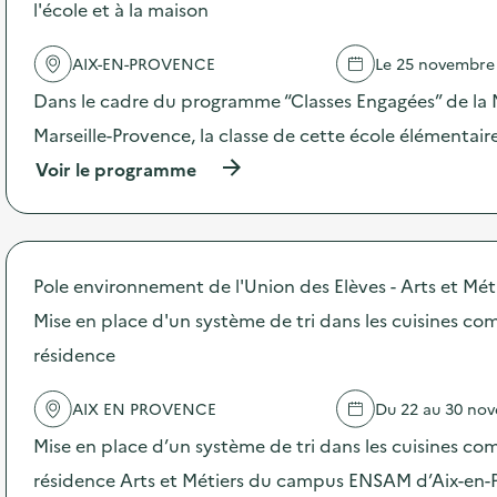
l'école et à la maison
e
l
'
AIX-EN-PROVENCE
Le 25 novembre
a
c
Dans le cadre du programme “Classes Engagées” de la 
t
Marseille-Provence, la classe de cette école élémentair
i
o
(
Voir le programme
n
à
:
p
A
r
n
o
i
p
Pole environnement de l'Union des Elèves - Arts et Mét
m
o
a
s
Mise en place d'un système de tri dans les cuisines c
t
d
i
résidence
e
o
l
n
'
AIX EN PROVENCE
Du 22 au 30 no
d
a
e
c
Mise en place d’un système de tri dans les cuisines c
s
t
e
résidence Arts et Métiers du campus ENSAM d’Aix-en-
i
n