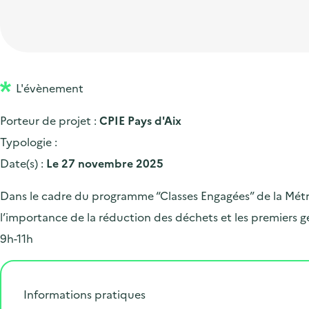
t
p
'
e
i
r
a
d
o
i
c
'
n
n
c
a
p
c
L'évènement
u
c
r
i
e
Porteur de projet :
CPIE Pays d'Aix
c
i
p
i
Typologie :
u
n
a
l
Date(s) :
Le 27 novembre 2025
e
c
l
i
i
Dans le cadre du programme “Classes Engagées” de la Métr
l
p
l’importance de la réduction des déchets et les premiers ge
a
9h-11h
l
e
Informations pratiques