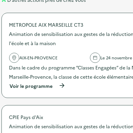
l
t
n
é
t
METROPOLE AIX MARSEILLE CT3
d
Animation de sensibilisation aux gestes de la réductio
e
l'école et à la maison
l
a
AIX-EN-PROVENCE
Le 24 novembre
v
Dans le cadre du programme “Classes Engagées” de la 
o
Marseille-Provence, la classe de cette école élémentair
i
(
Voir le programme
e
à
p
r
o
p
CPIE Pays d'Aix
o
s
Animation de sensibilisation aux gestes de la réductio
d