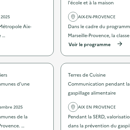
l'école et à la maison
e
l
'
 2025
AIX-EN-PROVENCE
a
c
Métropole Aix-
Dans le cadre du programme
t
e …
Marseille-Provence, la class
i
o
(
Voir le programme
n
à
:
p
A
r
n
o
i
p
iers
Terres de Cuisine
m
o
a
s
ommunes d'une
Communication pendant la 
t
d
i
gaspillage alimentaire
e
o
l
n
'
vembre 2025
AIX EN PROVENCE
d
a
e
c
ommunes de la
Pendant la SERD, valorisati
s
t
e
Provence. …
dans la prévention du gaspi
i
n