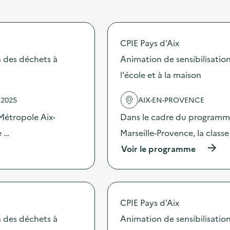
CPIE Pays d'Aix
n des déchets à
Animation de sensibilisatio
l'école et à la maison
 2025
AIX-EN-PROVENCE
Métropole Aix-
Dans le cadre du programme
e …
Marseille-Provence, la class
(
Voir le programme
à
p
r
o
p
CPIE Pays d'Aix
o
s
n des déchets à
Animation de sensibilisatio
d