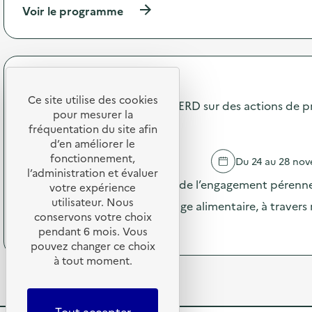
o
(
Voir le programme
s
n
à
i
:
p
b
A
r
i
n
o
l
i
p
i
Terres de Cuisine
m
o
s
a
Ce site utilise des cookies
s
Communication pendant la SERD sur des actions de p
a
t
pour mesurer la
d
t
i
gaspillage alimentaire
e
fréquentation du site afin
i
o
l
d’en améliorer le
o
n
'
fonctionnement,
n
THOLONET
Du 24 au 28 no
d
a
a
l’administration et évaluer
e
c
Pendant la SERD, valorisation de l’engagement pérenne
u
votre expérience
s
t
x
utilisateur. Nous
e
dans la prévention du gaspillage alimentaire, à traver
i
g
n
conservons votre choix
o
e
(
Voir le programme
s
pendant 6 mois. Vous
n
s
à
i
pouvez changer ce choix
:
t
p
b
à tout moment.
M
e
r
i
i
s
o
l
s
d
p
i
e
e
o
s
Tout accepter