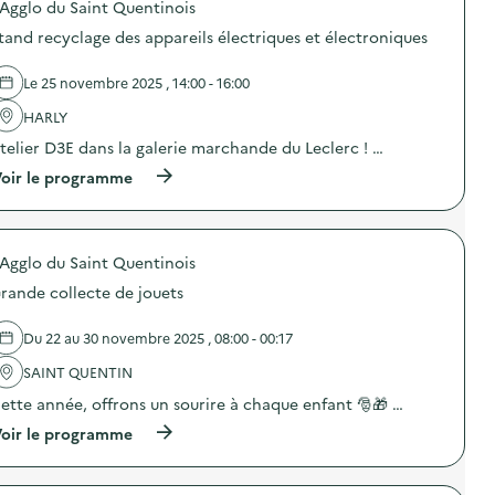
'Agglo du Saint Quentinois
d
tand recyclage des appareils électriques et électroniques
e
l
Le 25 novembre 2025 , 14:00 - 16:00
a
HARLY
v
telier D3E dans la galerie marchande du Leclerc ! …
o
(
oir le programme
i
à
p
e
r
o
'Agglo du Saint Quentinois
p
o
rande collecte de jouets
s
d
e
Du 22 au 30 novembre 2025 , 08:00 - 00:17
l
'
SAINT QUENTIN
a
ette année, offrons un sourire à chaque enfant 🎅🎁 …
c
t
(
oir le programme
i
à
o
p
n
r
: