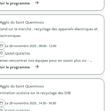
e
(
oir le programme
:
e
d
à
S
c
e
p
t
t
j
r
a
r
o
o
n
i
u
'Agglo du Saint Quentinois
p
d
q
e
o
D
u
tand sur le marché : recyclage des appareils électriques et
t
s
3
e
s
d
E
lectroniques
s
)
e
)
e
l
t
Le 28 novembre 2025 , 09:00 - 12:00
'
é
a
l
SAINT-QUENTIN
c
e
t
c
enez rencontrer nos équipes pour en savoir plus sur : …
i
t
o
(
oir le programme
r
n
à
o
:
p
n
S
r
i
t
o
q
a
'Agglo du Saint Quentinois
p
u
n
o
e
nimation scolaire sur le recyclage des D3E
d
s
s
s
d
)
u
e
Le 28 novembre 2025 , 14:30 - 16:30
r
l
l
'
SAINT-QUENTIN