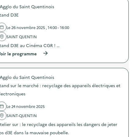
o
S
'Agglo du Saint Quentinois
p
t
o
a
tand D3E
s
n
d
d
e
Le 26 novembre 2025 , 14:00 - 16:00
r
l
e
'
SAINT QUENTIN
c
a
y
tand D3E au Cinéma CGR ! …
c
c
t
(
oir le programme
l
i
à
a
o
p
g
n
r
e
:
o
d
G
'Agglo du Saint Quentinois
p
e
r
o
s
a
tand sur le marché : recyclage des appareils électriques et
s
a
n
d
p
lectroniques
d
e
p
e
l
a
c
Le 24 novembre 2025
'
r
o
a
e
l
SAINT-QUENTIN
c
i
l
t
l
telier sur : le recyclage des appareils les dangers de jeter
e
i
s
c
o
é
os d3E dans la mauvaise poubelle.
t
n
l