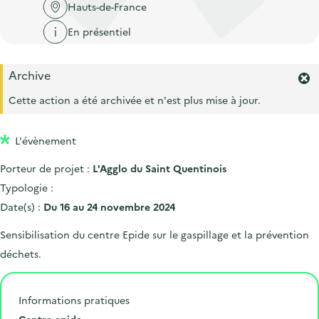
'
c
Hauts-de-France
n
n
a
c
En présentiel
p
c
c
u
r
i
c
e
Archive
i
p
u
i
F
n
a
e
e
Cette action a été archivée et n'est plus mise à jour.
l
c
l
r
i
m
i
l
L'évènement
e
p
r
Porteur de projet :
L'Agglo du Saint Quentinois
l
a
'
Typologie :
l
a
Date(s) :
Du 16 au 24 novembre 2024
e
l
e
Sensibilisation du centre Epide sur le gaspillage et la prévention
r
déchets.
t
e
.
Informations pratiques
L
Centre epide