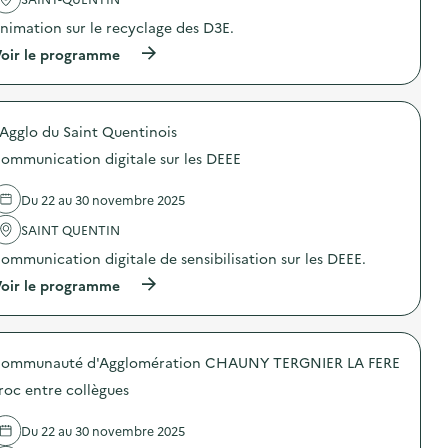
e
a
nimation sur le recyclage des D3E.
m
c
a
t
(
oir le programme
r
i
à
c
o
p
h
n
r
é
:
o
:
S
'Agglo du Saint Quentinois
p
r
t
o
e
a
ommunication digitale sur les DEEE
s
c
n
d
y
d
e
Du 22 au 30 novembre 2025
c
s
l
l
u
'
SAINT QUENTIN
a
r
a
g
l
ommunication digitale de sensibilisation sur les DEEE.
c
e
e
t
d
(
oir le programme
m
i
e
à
a
o
s
p
r
n
a
r
c
:
p
o
h
A
ommunauté d'Agglomération CHAUNY TERGNIER LA FERE
p
p
é
n
a
o
:
i
roc entre collègues
r
s
r
m
e
d
e
a
i
e
c
Du 22 au 30 novembre 2025
t
l
l
y