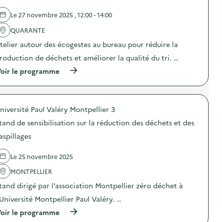
e
l
Le 27 novembre 2025 , 12:00 - 14:00
'
a
QUARANTE
c
t
telier autour des écogestes au bureau pour réduire la
i
o
roduction de déchets et améliorer la qualité du tri. …
n
(
oir le programme
:
à
A
p
n
r
i
o
m
niversité Paul Valéry Montpellier 3
p
a
o
t
tand de sensibilisation sur la réduction des déchets et des
s
i
d
o
aspillages
e
n
l
s
Le 25 novembre 2025
'
c
a
o
MONTPELLIER
c
l
t
a
tand dirigé par l’association Montpellier zéro déchet à
i
i
o
r
’Université Montpellier Paul Valéry. …
n
e
(
oir le programme
:
a
à
A