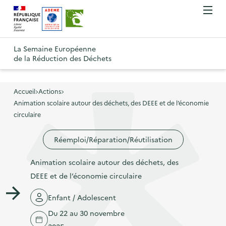
A
A
Gestion des cookies
O
R
l
l
u
e
v
l
l
R
t
r
e
e
La Semaine Européenne
e
i
o
de la Réduction des Déchets
r
r
r
t
u
l
à
a
o
r
e
l
u
u
m
Accueil
Actions
à
a
c
e
Animation scolaire autour des déchets, des DEEE et de l’économie
r
l
n
n
o
circulaire
à
a
u
a
n
l
p
Réemploi/Réparation/Réutilisation
v
t
a
a
i
e
p
Animation scolaire autour des déchets, des
g
g
n
a
DEEE et de l’économie circulaire
e
a
u
g
d
t
p
Enfant / Adolescent
e
'
i
r
Du 22 au 30 novembre
d
a
o
i