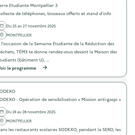
o
a
l
d
erre Etudiante Montpellier 3
p
t
i
é
o
i
e
c
ollecte de téléphones, bioseaux offerts et stand d'info
s
o
r
h
d
n
d
e
e
a
u
Du 25 au 27 novembre 2025
t
l
u
“
s
'
t
MONTPELLIER
G
e
a
r
r
t
 l’occasion de la Semaine Étudiante de la Réduction des
c
i
a
d
t
s
n
échets, TÉM3 te donne rendez-vous devant la Maison des
e
i
é
d
s
o
l
J
tudiants (bâtiment U), …
g
n
e
e
a
(
oir le programme
:
c
u
s
à
C
t
d
p
p
o
i
u
i
r
n
f
J
l
o
f
a
u
l
SODEXO
p
é
v
s
a
o
r
e
t
ODEXO - Opération de sensibilisation « Mission anti-gaspi »
g
s
e
c
e
e
d
n
l
T
s
e
c
e
Du 24 au 28 novembre 2025
r
)
l
e
s
i
'
MONTPELLIER
s
d
”
a
u
i
)
ans les restaurants scolaires SODEXO, pendant la SERD, les
c
r
s
t