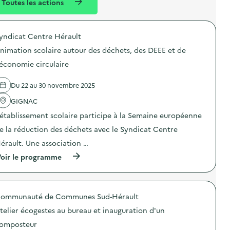
Toutes les actions
l
t
n
é
t
yndicat Centre Hérault
d
nimation scolaire autour des déchets, des DEEE et de
e
'économie circulaire
l
a
Du 22 au 30 novembre 2025
v
GIGNAC
o
’établissement scolaire participe à la Semaine européenne
i
e la réduction des déchets avec le Syndicat Centre
e
érault. Une association …
(
oir le programme
à
p
r
o
ommunauté de Communes Sud-Hérault
p
o
telier écogestes au bureau et inauguration d'un
s
d
omposteur