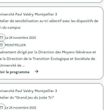
u
p
t
t
r
e
o
o
l
u
niversité Paul Valéry Montpellier 3
p
i
r
o
e
d
telier de sensibilisation au tri sélectif avec les dispositifs de
s
r
e
d
é
ri du campus
s
e
c
d
l
o
é
Le 24 novembre 2025
'
g
c
a
e
h
MONTPELLIER
c
s
e
t
t
t
vénement dirigé par la Direction des Moyens Généraux et
i
e
s
o
s
e la Direction de la Transition Écologique et Sociétale de
,
n
a
d
’Université de …
:
u
e
S
b
s
(
oir le programme
t
u
D
à
a
r
E
p
n
e
E
r
d
a
E
o
d
u
e
niversité Paul Valéry Montpellier 3
p
e
e
t
o
s
telier du "Grand Jeu du Juste Tri"
t
d
s
e
i
e
d
n
n
l
e
Le 25 novembre 2025
s
a