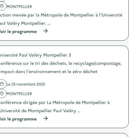
’
l
i
u
é
'
MONTPELLIER
b
g
c
a
i
u
ction menée par la Métropole de Montpellier à l’Université
o
c
l
r
n
t
i
aul Valéry Montpellier. …
a
o
i
s
t
m
o
(
oir le programme
a
i
i
n
à
t
o
e
:
p
i
n
c
A
r
o
d
i
t
o
n
’
r
e
niversité Paul Valéry Montpellier 3
p
s
u
c
l
o
u
n
onférence sur le tri des déchets, le recyclage/compostage,
u
i
s
r
c
l
e
d
'impact dans l'environnement et le zéro déchet
l
o
a
r
e
a
m
i
d
l
r
p
r
e
Le 25 novembre 2025
'
é
o
e
s
a
d
s
)
MONTPELLIER
e
c
u
t
n
t
c
onférence dirigée par La Métropole de Montpellier à
e
s
i
t
u
i
o
’Université de Montpellier Paul Valéry …
i
r
b
n
o
)
(
i
oir le programme
:
n
à
l
A
d
p
i
t
e
r
s
e
s