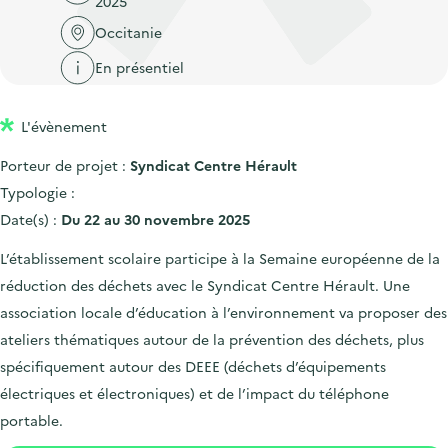
2025
'
c
n
n
a
Occitanie
c
p
c
c
u
En présentiel
r
i
c
e
i
p
u
i
L'évènement
n
a
e
l
c
l
i
Porteur de projet :
Syndicat Centre Hérault
i
l
Typologie :
p
Date(s) :
Du 22 au 30 novembre 2025
a
L’établissement scolaire participe à la Semaine européenne de la
l
réduction des déchets avec le Syndicat Centre Hérault. Une
e
association locale d’éducation à l’environnement va proposer des
ateliers thématiques autour de la prévention des déchets, plus
spécifiquement autour des DEEE (déchets d’équipements
électriques et électroniques) et de l’impact du téléphone
portable.