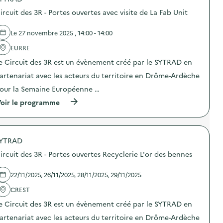
t
o
d
ircuit des 3R - Portes ouvertes avec visite de La Fab Unit
s
e
d
s
e
Le 27 novembre 2025 , 14:00 - 14:00
3
l
R
'
EURRE
–
a
P
e Circuit des 3R est un évènement créé par le SYTRAD en
c
o
t
r
artenariat avec les acteurs du territoire en Drôme-Ardèche
i
t
o
our la Semaine Européenne …
e
n
s
(
oir le programme
:
o
à
C
u
p
i
v
r
r
e
o
c
r
YTRAD
p
u
t
o
i
ircuit des 3R - Portes ouvertes Recyclerie L'or des bennes
e
s
t
s
d
d
,
e
e
22/11/2025, 26/11/2025, 28/11/2025, 29/11/2025
a
l
s
t
'
CREST
3
e
a
R
l
e Circuit des 3R est un évènement créé par le SYTRAD en
c
–
i
t
A
artenariat avec les acteurs du territoire en Drôme-Ardèche
e
i
t