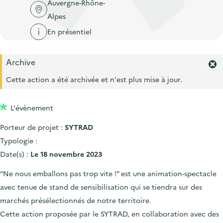
'
Auvergne-Rhône-
c
n
n
a
Alpes
c
p
c
c
u
En présentiel
r
i
c
e
i
p
u
i
Archive
n
a
e
F
l
e
c
l
Cette action a été archivée et n'est plus mise à jour.
i
r
i
l
m
p
L'évènement
e
r
a
Porteur de projet :
SYTRAD
l
l
'
Typologie :
e
a
Date(s) :
Le 18 novembre 2023
l
e
“Ne nous emballons pas trop vite !” est une animation-spectacle
r
avec tenue de stand de sensibilisation qui se tiendra sur des
t
e
marchés présélectionnés de notre territoire.
.
Cette action proposée par le SYTRAD, en collaboration avec des