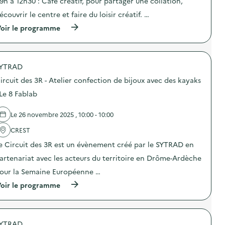
 9h à 12h30 : Café créatif, pour partager une collation,
i
écouvrir le centre et faire du loisir créatif. …
e
(
oir le programme
à
p
r
o
YTRAD
p
o
ircuit des 3R - Atelier confection de bijoux avec des kayaks
s
d
 Le 8 Fablab
e
l
Le 26 novembre 2025 , 10:00 - 10:00
'
a
CREST
c
t
e Circuit des 3R est un évènement créé par le SYTRAD en
i
o
artenariat avec les acteurs du territoire en Drôme-Ardèche
n
our la Semaine Européenne …
:
C
(
oir le programme
i
à
r
p
c
r
u
o
i
YTRAD
p