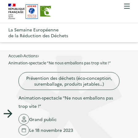
A
A
Gestion des cookies
O
R
l
l
u
e
v
l
l
R
t
r
e
e
La Semaine Européenne
e
i
o
de la Réduction des Déchets
r
r
r
t
u
l
à
a
o
r
e
l
u
u
m
Accueil
Actions
à
a
c
e
Animation-spectacle “Ne nous emballons pas trop vite !”
r
l
n
n
o
à
a
u
Prévention des déchets (éco-conception,
a
n
l
p
suremballage, produits jetables…)
v
t
a
a
i
e
p
Animation-spectacle “Ne nous emballons pas
g
g
n
a
trop vite !”
e
a
u
g
d
Grand public
t
p
e
'
i
r
Le 18 novembre 2023
d
a
o
i