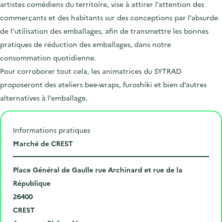
artistes comédiens du territoire, vise à attirer l’attention des
commerçants et des habitants sur des conceptions par l’absurde
de l’utilisation des emballages, afin de transmettre les bonnes
pratiques de réduction des emballages, dans notre
consommation quotidienne.
Pour corroborer tout cela, les animatrices du SYTRAD
proposeront des ateliers bee-wraps, furoshiki et bien d’autres
alternatives à l’emballage.
Informations pratiques
L
Marché de CREST
i
N
e
Place Général de Gaulle rue Archinard et rue de la
u
u
République
m
C
d
26400
é
o
V
e
CREST