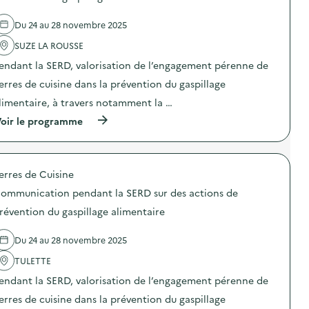
e
u
e
’
b
l
i
s
u
)
Du 24 au 28 novembre 2025
'
s
b
n
a
i
e
e
SUZE LA ROUSSE
c
n
n
m
t
e
n
a
endant la SERD, valorisation de l’engagement pérenne de
i
“
e
c
o
z
erres de cuisine dans la prévention du gaspillage
s
h
n
é
)
i
limentaire, à travers notamment la …
:
r
n
S
o
e
(
oir le programme
O
d
à
à
D
é
c
p
E
c
o
r
X
h
u
o
O
e
d
erres de Cuisine
p
–
t
r
o
O
ommunication pendant la SERD sur des actions de
”
e
s
p
:
”
d
révention du gaspillage alimentaire
é
e
)
e
r
n
l
a
t
Du 24 au 28 novembre 2025
'
t
r
a
i
é
TULETTE
c
o
e
t
n
endant la SERD, valorisation de l’engagement pérenne de
p
i
d
l
o
erres de cuisine dans la prévention du gaspillage
e
a
n