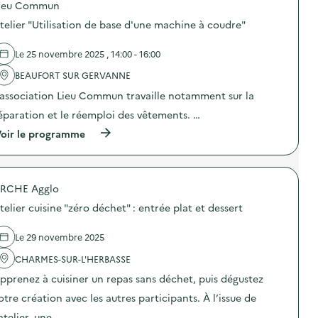
r
ieu Commun
p
u
t
o
i
telier "Utilisation de base d'une machine à coudre"
e
s
t
s
d
d
,
e
e
Le 25 novembre 2025 , 14:00 - 16:00
a
l
s
t
'
BEAUFORT SUR GERVANNE
3
e
a
R
l
’association Lieu Commun travaille notamment sur la
c
–
i
t
A
éparation et le réemploi des vêtements. …
e
i
t
r
o
(
e
oir le programme
e
n
à
l
t
:
p
i
r
C
r
e
e
i
o
r
p
r
RCHE Agglo
p
c
a
c
o
o
i
telier cuisine "zéro déchet" : entrée plat et dessert
u
s
n
r
i
d
f
c
t
e
e
Le 29 novembre 2025
a
d
l
c
f
e
'
t
CHARMES-SUR-L'HERBASSE
é
s
a
i
L
pprenez à cuisiner un repas sans déchet, puis dégustez
3
c
o
i
R
t
n
otre création avec les autres participants. À l’issue de
e
–
i
d
u
P
o
e
’atelier, une …