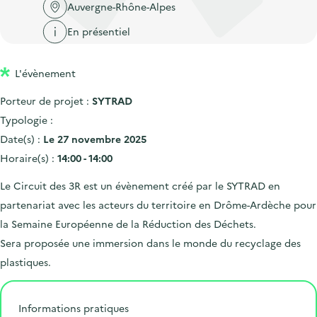
'
c
Auvergne-Rhône-Alpes
n
n
a
c
En présentiel
p
c
c
u
r
i
c
e
L'évènement
i
p
u
i
n
a
e
Porteur de projet :
SYTRAD
l
c
l
i
Typologie :
i
l
Date(s) :
Le 27 novembre 2025
p
Horaire(s) :
14:00 - 14:00
a
Le Circuit des 3R est un évènement créé par le SYTRAD en
l
partenariat avec les acteurs du territoire en Drôme-Ardèche pour
e
la Semaine Européenne de la Réduction des Déchets.
Sera proposée une immersion dans le monde du recyclage des
plastiques.
Informations pratiques