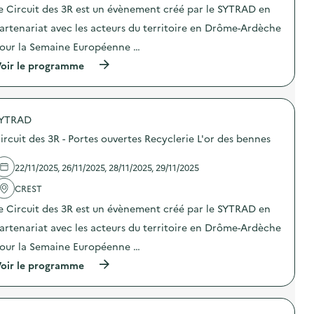
t
e Circuit des 3R est un évènement créé par le SYTRAD en
i
o
artenariat avec les acteurs du territoire en Drôme-Ardèche
n
our la Semaine Européenne …
:
C
(
oir le programme
i
à
r
p
c
r
u
o
i
YTRAD
p
t
o
d
ircuit des 3R - Portes ouvertes Recyclerie L'or des bennes
s
e
d
s
e
22/11/2025, 26/11/2025, 28/11/2025, 29/11/2025
3
l
R
'
CREST
–
a
P
e Circuit des 3R est un évènement créé par le SYTRAD en
c
o
t
r
artenariat avec les acteurs du territoire en Drôme-Ardèche
i
t
o
our la Semaine Européenne …
e
n
s
(
oir le programme
:
o
à
C
u
p
i
v
r
r
e
o
c