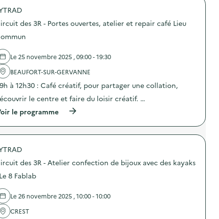
YTRAD
d
ircuit des 3R - Portes ouvertes, atelier et repair café Lieu
e
Commun
l
a
Le 25 novembre 2025 , 09:00 - 19:30
v
BEAUFORT-SUR-GERVANNE
o
 9h à 12h30 : Café créatif, pour partager une collation,
i
écouvrir le centre et faire du loisir créatif. …
e
(
oir le programme
à
p
r
o
YTRAD
p
o
ircuit des 3R - Atelier confection de bijoux avec des kayaks
s
d
 Le 8 Fablab
e
l
Le 26 novembre 2025 , 10:00 - 10:00
'
a
CREST
c