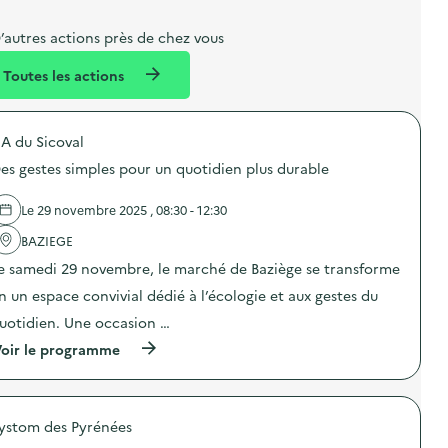
b
l
m
e
e
e
m
’autres actions près de chez vous
l
n
e
Toutes les actions
l
t
n
é
t
A du Sicoval
d
es gestes simples pour un quotidien plus durable
e
l
Le 29 novembre 2025 , 08:30 - 12:30
a
BAZIEGE
v
e samedi 29 novembre, le marché de Baziège se transforme
o
n un espace convivial dédié à l’écologie et aux gestes du
i
uotidien. Une occasion …
e
(
oir le programme
à
p
r
o
ystom des Pyrénées
p
o