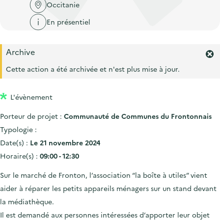
'
c
Occitanie
n
n
a
c
En présentiel
p
c
c
u
r
i
c
e
Archive
i
p
u
i
F
n
a
e
e
Cette action a été archivée et n'est plus mise à jour.
l
c
l
r
i
m
i
l
L'évènement
e
p
r
Porteur de projet :
Communauté de Communes du Frontonnais
l
a
'
Typologie :
l
a
Date(s) :
Le 21 novembre 2024
e
l
Horaire(s) :
09:00 - 12:30
e
r
Sur le marché de Fronton, l’association “la boîte à utiles” vient
t
e
aider à réparer les petits appareils ménagers sur un stand devant
.
la médiathèque.
Il est demandé aux personnes intéressées d’apporter leur objet