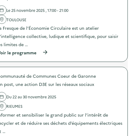
e
d
e
c
e
t
Le 25 novembre 2025 , 17:00 - 21:00
u
l
r
i
'
i
TOULOUSE
s
a
d
i
a Fresque de l’Économie Circulaire est un atelier
c
e
n
t
s
e
’intelligence collective, ludique et scientifique, pour saisir
i
e
v
o
m
es limites de …
é
n
b
g
(
oir le programme
:
a
é
à
L
l
t
p
a
l
a
r
S
a
l
o
E
g
e
ommunauté de Communes Coeur de Garonne
p
R
e
)
o
D
s
n post, une action D3E sur les réseaux sociaux
s
F
e
d
o
t
e
l
d
Du 22 au 30 novembre 2025
l
l
e
'
RIEUMES
e
l
a
a
’
nformer et sensibiliser le grand public sur l’intérêt de
c
u
I
t
x
n
ecycler et de réduire ses déchets d’équipements électriques
i
H
s
o
e
t …
t
n
r
a