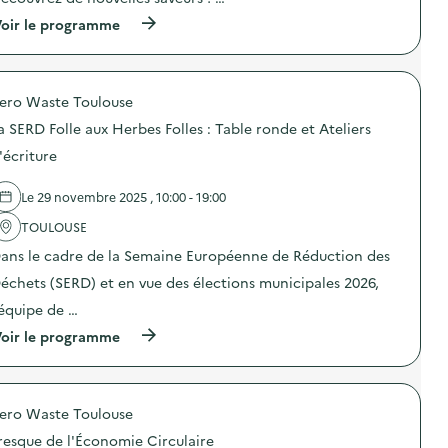
p
t
(
oir le programme
o
i
à
u
o
p
r
n
r
u
:
o
n
P
ero Waste Toulouse
p
q
o
o
u
r
a SERD Folle aux Herbes Folles : Table ronde et Ateliers
s
o
t
d
'écriture
t
e
e
i
s
l
d
o
Le 29 novembre 2025 , 10:00 - 19:00
'
i
u
a
e
v
TOULOUSE
c
n
e
t
p
ans le cadre de la Semaine Européenne de Réduction des
r
i
l
t
o
échets (SERD) et en vue des élections municipales 2026,
u
e
n
s
s
’équipe de …
:
d
d
A
u
(
u
oir le programme
t
r
à
c
e
a
p
e
l
b
r
n
i
l
o
t
e
e
ero Waste Toulouse
p
r
r
)
o
e
d
resque de l'Économie Circulaire
s
d