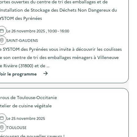
ortes ouvertes du centre de tri des emballages et de
s
d
'Installation de Stockage des Déchets Non Dangereux du
e
YSTOM des Pyrénées
l
'
a
Le 26 novembre 2025 , 10:00 - 16:00
c
t
SAINT-GAUDENS
i
o
e SYSTOM des Pyrénées vous invite à découvrir les coulisses
n
e son centre de tri des emballages ménagers à Villeneuve
:
D
e Rivière (31800) et de …
e
s
(
oir le programme
g
à
e
p
s
r
t
o
e
rous de Toulouse-Occitanie
p
s
o
telier de cuisine végétale
s
s
i
d
m
e
Le 25 novembre 2025
p
l
l
'
TOULOUSE
e
a
s
écouvrez de nouvelles saveurs ! …
c