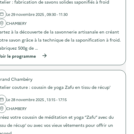
telier : fabrication de savons solides saponifiés à froid
l
t
s
n
i
i
d
e
s
-
e
d
Le 29 novembre 2025 , 09:30 - 11:30
a
g
l
e
t
a
'
CHAMBERY
c
i
s
a
o
o
artez à la découverte de la savonnerie artisanale en créant
p
c
m
n
i
t
m
otre savon grâce à la technique de la saponification à froid.
«
»
i
u
M
)
o
n
abriquez 500g de …
i
n
i
s
(
oir le programme
:
c
s
à
A
a
i
p
t
t
o
r
e
i
n
o
l
o
a
rand Chambéry
p
i
n
n
o
e
s
telier couture : coussin de yoga Zafu en tissu de récup'
t
s
r
u
i
d
:
r
-
e
f
Le 28 novembre 2025 , 13:15 - 17:15
l
g
l
a
a
a
'
CHAMBERY
b
p
s
a
r
r
réez votre coussin de méditation et yoga “Zafu” avec du
p
c
i
é
i
t
c
v
issu de récup’ ou avec vos vieux vêtements pour offrir un
»
i
a
e
)
o
t
econd …
n