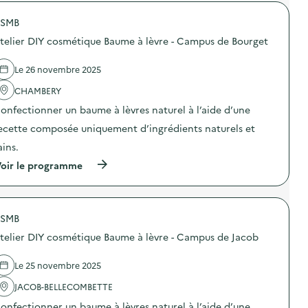
é
t
SMB
d
telier DIY cosmétique Baume à lèvre - Campus de Bourget
e
l
Le 26 novembre 2025
a
CHAMBERY
v
onfectionner un baume à lèvres naturel à l’aide d’une
o
ecette composée uniquement d’ingrédients naturels et
i
ains.
e
(
oir le programme
à
p
r
o
SMB
p
o
telier DIY cosmétique Baume à lèvre - Campus de Jacob
s
d
e
Le 25 novembre 2025
l
'
JACOB-BELLECOMBETTE
a
onfectionner un baume à lèvres naturel à l’aide d’une
c