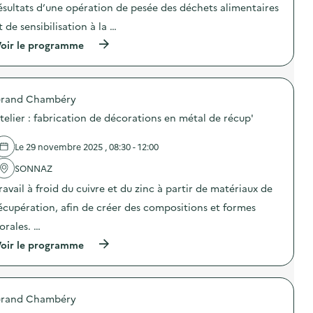
o
n
ésultats d’une opération de pesée des déchets alimentaires
a
n
d
m
t de sensibilisation à la …
:
e
p
S
s
u
(
oir le programme
O
e
s
à
D
n
d
p
E
s
e
r
X
i
J
o
O
b
a
rand Chambéry
p
–
i
c
o
O
telier : fabrication de décorations en métal de récup'
l
o
s
p
i
b
d
é
s
)
e
Le 29 novembre 2025 , 08:30 - 12:00
r
a
l
a
t
'
SONNAZ
t
i
a
i
o
ravail à froid du cuivre et du zinc à partir de matériaux de
c
o
n
t
n
écupération, afin de créer des compositions et formes
«
i
d
M
o
lorales. …
e
i
n
s
s
(
oir le programme
:
e
s
à
C
n
i
p
a
s
o
r
m
i
n
o
p
b
a
rand Chambéry
p
a
i
n
o
g