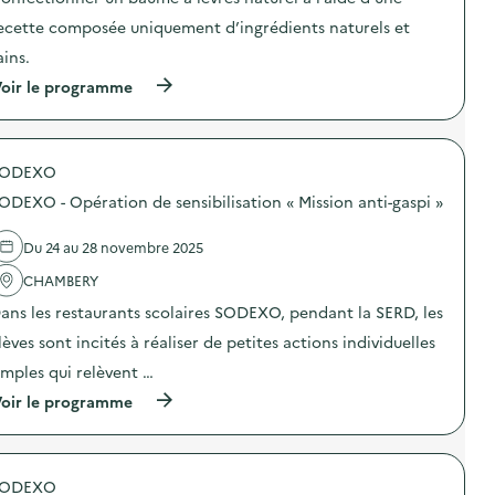
t
ecette composée uniquement d’ingrédients naturels et
i
o
ains.
n
(
oir le programme
:
à
A
p
t
r
e
o
l
SODEXO
p
i
o
e
ODEXO - Opération de sensibilisation « Mission anti-gaspi »
s
r
d
D
e
I
Du 24 au 28 novembre 2025
l
Y
'
CHAMBERY
c
a
o
ans les restaurants scolaires SODEXO, pendant la SERD, les
c
s
t
m
lèves sont incités à réaliser de petites actions individuelles
i
é
o
t
imples qui relèvent …
n
i
(
oir le programme
:
q
à
A
u
p
t
e
r
e
B
o
l
a
SODEXO
p
i
u