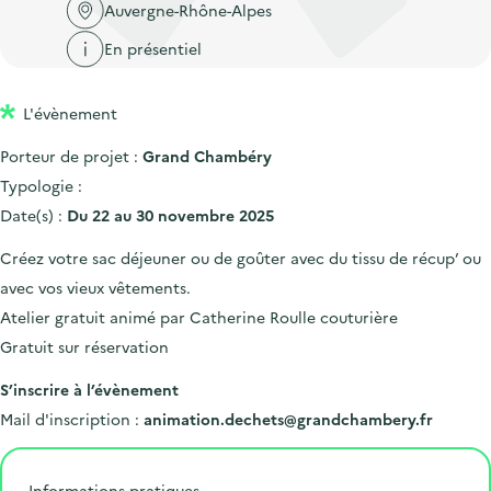
'
c
Auvergne-Rhône-Alpes
n
n
a
c
En présentiel
p
c
c
u
r
i
c
e
L'évènement
i
p
u
i
n
a
e
Porteur de projet :
Grand Chambéry
l
c
l
i
Typologie :
i
l
Date(s) :
Du 22 au 30 novembre 2025
p
Créez votre sac déjeuner ou de goûter avec du tissu de récup’ ou
a
avec vos vieux vêtements.
l
Atelier gratuit animé par Catherine Roulle couturière
e
Gratuit sur réservation
S’inscrire à l’évènement
Mail d'inscription :
animation.dechets@grandchambery.fr
Informations pratiques