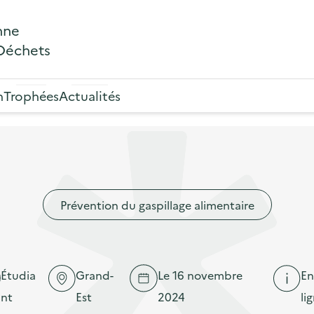
nne
 Déchets
n
Trophées
Actualités
Prévention du gaspillage alimentaire
Étudia
Grand-
Le 16 novembre
En
nt
Est
2024
li