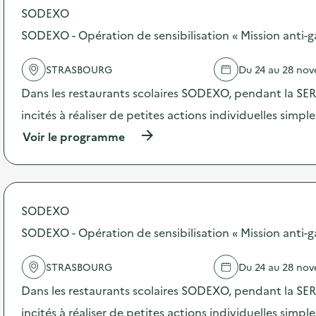
SODEXO
d
SODEXO - Opération de sensibilisation « Mission anti-g
e
l
STRASBOURG
Du 24 au 28 no
a
Dans les restaurants scolaires SODEXO, pendant la SERD
v
incités à réaliser de petites actions individuelles simpl
o
(
Voir le programme
i
à
p
e
r
o
p
SODEXO
o
s
SODEXO - Opération de sensibilisation « Mission anti-g
d
e
STRASBOURG
Du 24 au 28 no
l
'
Dans les restaurants scolaires SODEXO, pendant la SERD
a
c
incités à réaliser de petites actions individuelles simpl