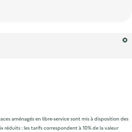
F
e
r
m
e
r
l
'
a
l
e
r
aces aménagés en libre-service sont mis à disposition des
t
e
x réduits : les tarifs correspondent à 10% de la valeur