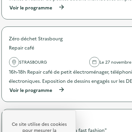
t
(
Voir le programme
i
à
o
p
n
r
:
o
S
p
O
Zéro déchet Strasbourg
o
D
s
Repair café
E
d
X
e
O
STRASBOURG
Le 27 novembre
l
–
'
O
16h-18h Repair café de petit électroménager, téléphoni
a
p
c
électroniques. Exposition de dessins engagés sur les D
é
t
r
(
Voir le programme
i
a
à
o
t
p
n
i
r
:
o
o
S
n
p
O
d
Crous de Strasbourg
o
Ce site utilise des cookies
D
e
s
Stand d'animation "Prévenir la fast fashion"
E
pour mesurer la
s