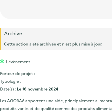
t
p
'
e
i
r
a
d
o
i
c
'
n
n
c
a
p
c
Archive
u
c
r
i
e
Cette action a été archivée et n'est plus mise à jour.
c
i
p
i
u
n
a
l
e
L'évènement
c
l
i
i
Porteur de projet :
l
p
Typologie :
a
Date(s) :
Le 16 novembre 2024
l
Les AGORAé apportent une aide, principalement alimentaire,
e
produits variés et de qualité comme des produits alimentaire