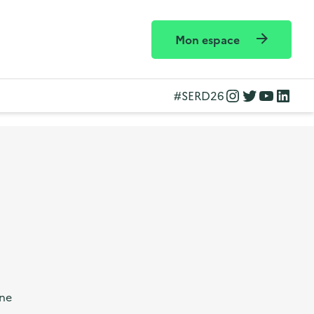
Mon espace
Instagram
Twitter
YouTube
LinkedIn
#SERD26
gne