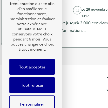
d
X
fréquentation du site afin
e
e
O
d’en améliorer le
n
Le 26 novembre 2
l
–
STRASBOURG
s
fonctionnement,
'
13:13
O
i
l’administration et évaluer
a
p
Le resto’U de l’Esplanade reçoit jusqu’à 2 000 convives,
b
votre expérience
c
é
i
utilisateur. Nous
t
adapté à l’accueil de stands d’animation. …
r
l
i
conservons votre choix
a
i
(
Voir le programme
o
pendant 6 mois. Vous
t
s
à
n
pouvez changer ce choix
i
a
p
:
o
à tout moment.
t
r
R
n
i
o
e
d
o
p
p
e
n
o
a
Tout accepter
s
«
s
i
e
M
d
r
R
n
L
i
e
c
s
s
l
e
a
Tout refuser
i
s
'
f
b
t
i
a
é
R
i
o
c
)
o
l
n
e
t
i
Personnaliser
a
i
u