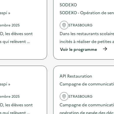
SODEXO
aspi »
SODEXO - Opération de sensib
vembre 2025
STRASBOURG
, les élèves sont
Dans les restaurants scolai
es qui relèvent …
incités à réaliser de petites
(
Voir le programme
à
p
r
o
p
API Restauration
o
s
aspi »
Campagne de communication 
d
e
vembre 2025
STRASBOURG
l
'
, les élèves sont
Campagne de communication 
a
c
es qui relèvent …
opération de pesée des déche