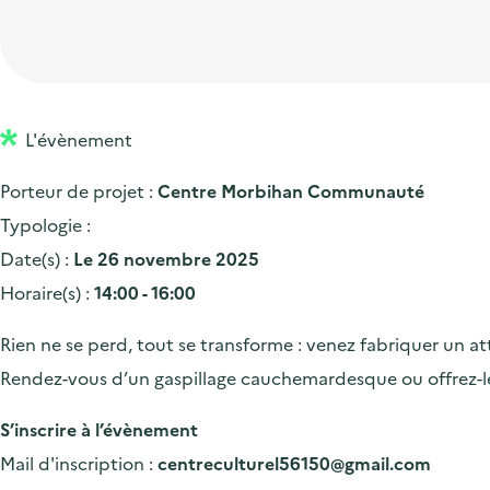
t
p
'
e
i
r
a
d
o
i
c
'
n
n
c
a
p
c
L'évènement
u
c
r
i
e
Porteur de projet :
Centre Morbihan Communauté
c
i
p
i
Typologie :
u
n
a
l
Date(s) :
Le 26 novembre 2025
e
c
l
Horaire(s) :
14:00 - 16:00
i
i
l
p
Rien ne se perd, tout se transforme : venez fabriquer un att
a
Rendez-vous d’un gaspillage cauchemardesque ou offrez-le
l
S’inscrire à l’évènement
e
Mail d'inscription :
centreculturel56150@gmail.com