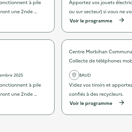
e
fonctionnent à pile
Apportez vos jouets électriq
c
f
t
veront une 2nde …
ou sur secteur) si vous ne v
a
i
b
(
Voir le programme
o
r
à
n
i
p
:
c
r
L
a
o
a
t
p
s
i
Centre Morbihan Commun
o
o
o
s
Collecte de téléphones mob
u
n
d
p
d
e
e
’
vembre 2025
BAUD
l
d
a
'
e
fonctionnent à pile
Videz vos tiroirs et apporte
t
a
s
t
c
veront une 2nde …
confiés à des recycleurs.
c
r
t
o
a
(
Voir le programme
i
p
p
à
o
a
e
p
n
i
-
r
:
n
r
o
C
s
ê
p
o