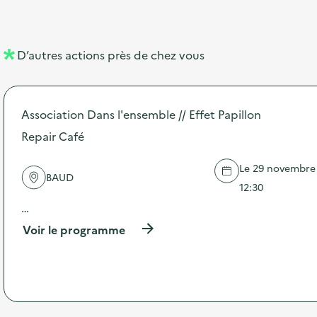
b
l
m
e
e
e
m
l
n
e
D’autres actions près de chez vous
l
t
n
é
t
Association Dans l'ensemble // Effet Papillon
d
Repair Café
e
l
Le 29 novembre 2
BAUD
a
12:30
v
…
o
(
Voir le programme
à
i
p
r
e
o
p
o