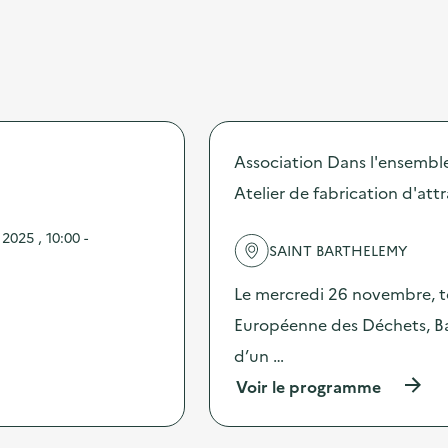
Association Dans l'ensemble 
Atelier de fabrication d'att
025 , 10:00 -
SAINT BARTHELEMY
Le mercredi 26 novembre, to
Européenne des Déchets, B
d’un …
(
Voir le programme
à
p
r