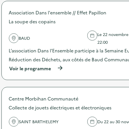
s
d
Association Dans l'ensemble // Effet Papillon
e
l
La soupe des copains
'
a
Le 22 novembre 2
c
BAUD
t
22:00
i
L’association Dans l’Ensemble participe à la Semaine 
o
n
Réduction des Déchets, aux côtés de Baud Communau
:
R
(
Voir le programme
e
à
p
p
a
r
i
o
r
p
Centre Morbihan Communauté
C
o
a
s
Collecte de jouets électriques et électroniques
f
d
é
e
SAINT BARTHELEMY
Du 22 au 30 no
)
l
'