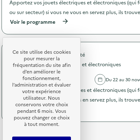
Apportez vos jouets électriques et électroniques (qui 
a
c
ou sur secteur) si vous ne vous en servez plus, ils trou
t
(
Voir le programme
i
à
o
p
n
r
:
o
L
p
Ce site utilise des cookies
a
Centre Morbihan Communauté
o
s
pour mesurer la
s
Collecte de jouets électriques et électroniques
o
fréquentation du site afin
d
u
d’en améliorer le
e
p
fonctionnement,
GUENIN
Du 22 au 30 no
l
e
l’administration et évaluer
'
d
Apportez vos jouets électriques et électroniques (qui 
votre expérience
a
e
utilisateur. Nous
c
ou sur secteur) si vous ne vous en servez plus, ils trou
s
t
conservons votre choix
c
(
Voir le programme
i
pendant 6 mois. Vous
o
à
o
pouvez changer ce choix
p
p
n
a
à tout moment.
r
:
i
o
C
n
p
o