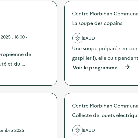
o
p
Centre Morbihan Commun
o
s
La soupe des copains
d
e
025 , 18:00 -
BAUD
l
'
Une soupe préparée en convi
a
Européenne de
c
gaspiller !), elle cuit penda
t
té et du …
(
Voir le programme
i
à
o
p
n
r
:
o
A
p
t
o
e
Centre Morbihan Commun
s
l
d
Collecte de jouets électriqu
i
e
e
l
r
vembre 2025
BAUD
'
d
a