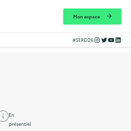
Mon espace
Instagram
Twitter
YouTube
LinkedIn
#SERD26
En
présentiel