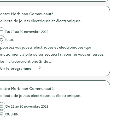
p
t
r
e
o
l
entre Morbihan Communauté
p
i
o
e
ollecte de jouets électriques et électroniques
s
r
d
d
e
e
Du 22 au 30 novembre 2025
l
f
'
BAUD
a
a
b
pportez vos jouets électriques et électroniques (qui
c
r
t
i
onctionnent à pile ou sur secteur) si vous ne vous en servez
i
c
o
a
lus, ils trouveront une 2nde …
n
t
(
oir le programme
:
i
à
C
o
p
o
n
r
l
d
o
l
’
entre Morbihan Communauté
p
e
a
o
c
t
ollecte de jouets électriques et électroniques
s
t
t
d
e
r
e
d
Du 22 au 30 novembre 2025
a
l
e
p
'
GUENIN
j
e