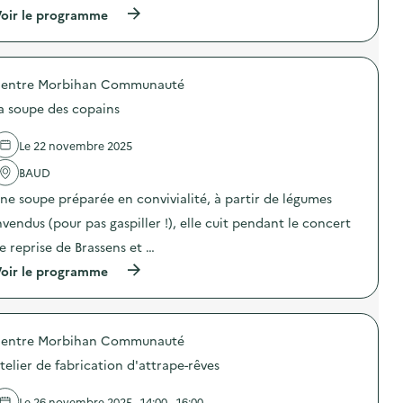
n
(
oir le programme
:
à
R
p
e
r
p
o
a
entre Morbihan Communauté
p
i
o
r
a soupe des copains
s
C
d
a
e
f
Le 22 novembre 2025
l
é
'
BAUD
)
a
ne soupe préparée en convivialité, à partir de légumes
c
t
nvendus (pour pas gaspiller !), elle cuit pendant le concert
i
o
e reprise de Brassens et …
n
(
oir le programme
:
à
A
p
t
r
e
o
l
entre Morbihan Communauté
p
i
o
e
telier de fabrication d'attrape-rêves
s
r
d
d
e
e
Le 26 novembre 2025 , 14:00 - 16:00