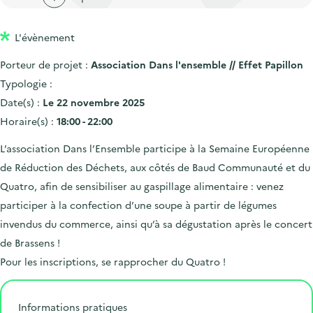
'
c
n
n
a
c
p
c
L'évènement
c
u
r
i
c
e
Porteur de projet :
Association Dans l'ensemble // Effet Papillon
i
p
u
i
Typologie :
n
a
e
l
Date(s) :
Le 22 novembre 2025
c
l
i
Horaire(s) :
18:00 - 22:00
i
l
L’association Dans l’Ensemble participe à la Semaine Européenne
p
de Réduction des Déchets, aux côtés de
Baud Communauté
et du
a
Quatro, afin de sensibiliser au gaspillage alimentaire : venez
l
participer à la confection d’une soupe à partir de légumes
e
invendus du commerce, ainsi qu’à sa dégustation après le concert
de Brassens !
Pour les inscriptions, se rapprocher du Quatro !
Informations pratiques