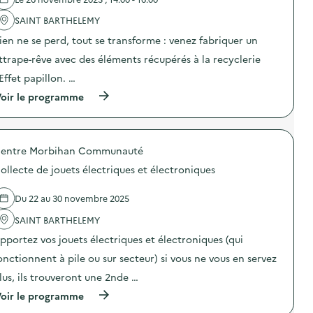
l
f
'
SAINT BARTHELEMY
a
a
b
ien ne se perd, tout se transforme : venez fabriquer un
c
r
t
i
ttrape-rêve avec des éléments récupérés à la recyclerie
i
c
o
a
’Effet papillon. …
n
t
(
oir le programme
:
i
à
L
o
p
a
n
r
s
d
o
o
’
entre Morbihan Communauté
p
u
a
o
p
t
ollecte de jouets électriques et électroniques
s
e
t
d
d
r
e
e
Du 22 au 30 novembre 2025
a
l
s
p
'
SAINT BARTHELEMY
c
e
a
o
-
pportez vos jouets électriques et électroniques (qui
c
p
r
t
a
ê
onctionnent à pile ou sur secteur) si vous ne vous en servez
i
i
v
o
n
lus, ils trouveront une 2nde …
e
n
s
s
(
oir le programme
:
)
)
à
A