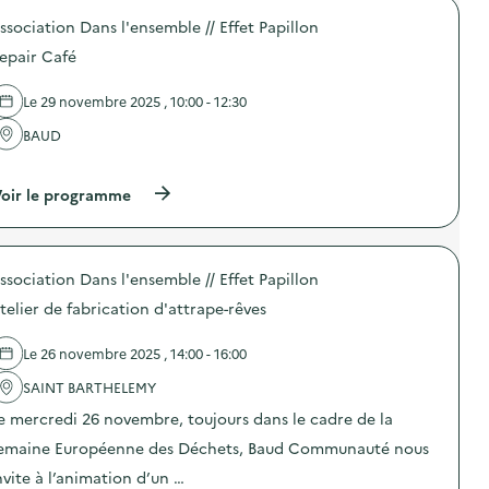
é
t
ssociation Dans l'ensemble // Effet Papillon
d
epair Café
e
l
Le 29 novembre 2025 , 10:00 - 12:30
a
BAUD
v
…
o
(
oir le programme
i
à
p
e
r
o
ssociation Dans l'ensemble // Effet Papillon
p
o
telier de fabrication d'attrape-rêves
s
d
e
Le 26 novembre 2025 , 14:00 - 16:00
l
'
SAINT BARTHELEMY
a
e mercredi 26 novembre, toujours dans le cadre de la
c
t
emaine Européenne des Déchets, Baud Communauté nous
i
o
nvite à l’animation d’un …