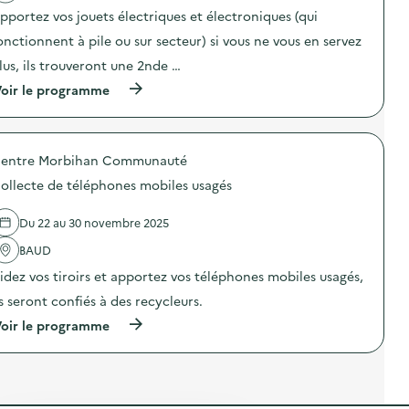
a
o
-
pportez vos jouets électriques et électroniques (qui
c
u
r
t
e
ê
onctionnent à pile ou sur secteur) si vous ne vous en servez
i
t
v
o
s
lus, ils trouveront une 2nde …
e
n
é
s
(
oir le programme
:
l
)
à
C
e
p
o
c
r
l
t
o
l
r
entre Morbihan Communauté
p
e
i
o
c
q
ollecte de téléphones mobiles usagés
s
t
u
d
e
e
e
d
Du 22 au 30 novembre 2025
s
l
e
e
'
BAUD
j
t
a
o
é
idez vos tiroirs et apportez vos téléphones mobiles usagés,
c
u
l
t
e
e
ls seront confiés à des recycleurs.
i
t
c
o
(
s
oir le programme
t
n
à
é
r
:
p
l
o
C
r
e
n
o
o
c
i
l
p
t
q