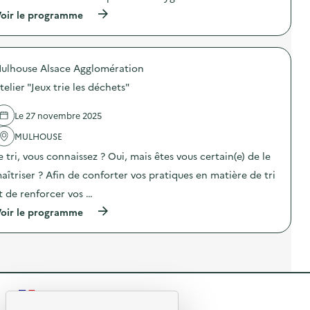
i
c
o
(
a
oir le programme
n
à
t
:
p
i
A
r
o
t
o
n
e
ulhouse Alsace Agglomération
p
z
l
o
é
telier "Jeux trie les déchets"
i
s
r
e
d
o
r
e
d
Le 27 novembre 2025
d
l
é
e
'
c
MULHOUSE
f
a
h
e tri, vous connaissez ? Oui, mais êtes vous certain(e) de le
a
c
e
b
t
t
aîtriser ? Afin de conforter vos pratiques en matière de tri
r
i
)
i
o
t de renforcer vos …
c
n
(
a
oir le programme
:
à
t
A
p
i
t
r
o
e
o
n
l
p
z
i
o
é
e
s
r
r
R
d
o
“