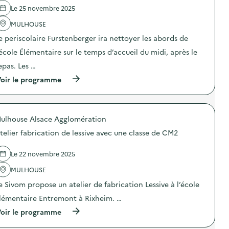
l
Le 25 novembre 2025
a
MULHOUSE
v
e periscolaire Furstenberger ira nettoyer les abords de
o
’école Élémentaire sur le temps d’accueil du midi, après le
i
epas. Les …
e
(
oir le programme
à
p
r
o
ulhouse Alsace Agglomération
p
o
telier fabrication de lessive avec une classe de CM2
s
d
e
Le 22 novembre 2025
l
'
MULHOUSE
a
e Sivom propose un atelier de fabrication Lessive à l’école
c
t
lémentaire Entremont à Rixheim. …
i
o
(
oir le programme
n
à
:
p