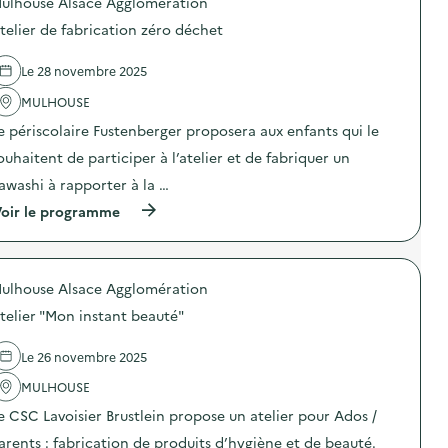
ulhouse Alsace Agglomération
p
i
r
d
o
e
o
e
telier de fabrication zéro déchet
s
r
d
C
d
d
é
M
e
e
Le 28 novembre 2025
c
2
l
f
h
)
'
MULHOUSE
a
e
a
b
t
e périscolaire Fustenberger proposera aux enfants qui le
c
r
)
t
i
ouhaitent de participer à l’atelier et de fabriquer un
i
c
o
a
awashi à rapporter à la …
n
t
(
oir le programme
:
i
à
A
o
p
t
n
r
e
z
o
l
é
ulhouse Alsace Agglomération
p
i
r
o
e
o
telier "Mon instant beauté"
s
r
d
d
d
é
e
e
Le 26 novembre 2025
c
l
f
h
'
MULHOUSE
a
e
a
b
t
e CSC Lavoisier Brustlein propose un atelier pour Ados /
c
r
)
t
i
arents : fabrication de produits d’hygiène et de beauté.