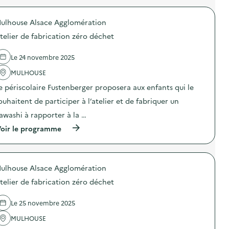
C
r
l
o
e
ulhouse Alsace Agglomération
p
a
o
telier de fabrication zéro déchet
n
s
d
d
a
e
Le 24 novembre 2025
y
l
p
'
MULHOUSE
é
a
e périscolaire Fustenberger proposera aux enfants qui le
r
c
i
t
ouhaitent de participer à l’atelier et de fabriquer un
s
i
c
o
awashi à rapporter à la …
o
n
(
l
oir le programme
:
à
a
A
p
i
t
r
r
e
o
e
l
ulhouse Alsace Agglomération
p
F
i
o
u
e
telier de fabrication zéro déchet
s
r
r
d
s
f
e
t
a
Le 25 novembre 2025
l
e
b
'
n
MULHOUSE
r
a
b
i