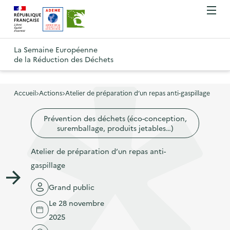
A
A
Gestion des cookies
O
R
l
l
u
e
v
l
l
R
t
r
e
e
La Semaine Européenne
e
i
o
de la Réduction des Déchets
r
r
r
t
u
l
à
a
o
r
e
l
u
u
m
Accueil
Actions
Atelier de préparation d’un repas anti-gaspillage
à
a
c
e
r
l
n
n
o
Prévention des déchets (éco-conception,
à
a
u
suremballage, produits jetables…)
a
n
l
p
v
t
a
Atelier de préparation d’un repas anti-
a
i
e
p
gaspillage
g
g
n
a
e
a
u
Grand public
g
d
t
p
Le 28 novembre
e
'
i
r
2025
d
a
o
i