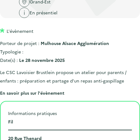
'
Grand-Est
c
n
n
a
c
En présentiel
p
c
c
u
r
i
c
e
L'évènement
i
p
u
i
n
a
e
Porteur de projet :
Mulhouse Alsace Agglomération
l
c
l
i
Typologie :
i
l
Date(s) :
Le 28 novembre 2025
p
Le CSC Lavoisier Brustlein propose un atelier pour parents /
a
enfants : préparation et partage d’un repas anti-gaspillage
l
e
En savoir plus sur l'évènement
Informations pratiques
L
Fil
i
N
e
20 Rue Thenard