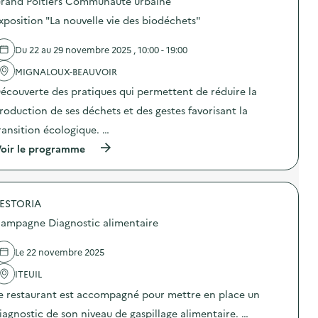
rand Poitiers Communauté urbaine
d
xposition "La nouvelle vie des biodéchets"
e
l
Du 22 au 29 novembre 2025 , 10:00 - 19:00
a
MIGNALOUX-BEAUVOIR
v
écouverte des pratiques qui permettent de réduire la
o
roduction de ses déchets et des gestes favorisant la
i
ransition écologique. …
e
(
oir le programme
à
p
r
o
ESTORIA
p
o
ampagne Diagnostic alimentaire
s
d
e
Le 22 novembre 2025
l
'
ITEUIL
a
e restaurant est accompagné pour mettre en place un
c
t
iagnostic de son niveau de gaspillage alimentaire. …