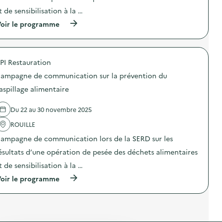
n
i
t de sensibilisation à la …
:
c
S
a
(
oir le programme
O
l
à
D
i
p
E
m
r
X
e
o
O
n
PI Restauration
p
–
t
o
O
ampagne de communication sur la prévention du
a
s
p
i
d
aspillage alimentaire
é
r
e
r
e
l
a
)
Du 22 au 30 novembre 2025
'
t
a
i
ROUILLE
c
o
t
n
ampagne de communication lors de la SERD sur les
i
d
o
ésultats d’une opération de pesée des déchets alimentaires
e
n
s
t de sensibilisation à la …
:
e
C
n
(
oir le programme
a
s
à
m
i
p
p
b
r
a
i
o
g
l
p
n