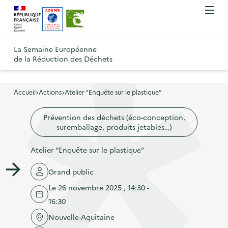
A
A
Gestion des cookies
O
R
l
l
u
e
v
l
l
R
t
r
e
e
La Semaine Européenne
e
i
o
de la Réduction des Déchets
r
r
r
t
u
l
à
a
o
r
e
l
u
u
m
Accueil
Actions
Atelier “Enquête sur le plastique”
à
a
c
e
r
l
n
n
o
Prévention des déchets (éco-conception,
à
a
u
suremballage, produits jetables…)
a
n
l
p
v
t
a
Atelier “Enquête sur le plastique”
a
i
e
p
g
g
n
Grand public
a
e
a
u
Le 26 novembre 2025 , 14:30 -
g
d
t
p
16:30
e
'
i
r
d
Nouvelle-Aquitaine
a
o
i