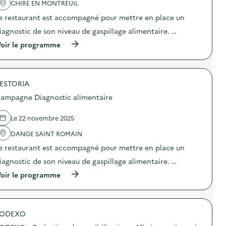
d
D
'
CHIRE EN MONTREUIL
e
i
a
s
e restaurant est accompagné pour mettre en place un
a
c
b
g
t
iagnostic de son niveau de gaspillage alimentaire. …
i
n
i
o
o
o
(
oir le programme
d
s
n
à
é
t
:
p
c
i
C
r
h
c
a
o
e
a
m
ESTORIA
p
t
l
p
o
ampagne Diagnostic alimentaire
s
i
a
s
”
m
g
d
)
e
n
e
Le 22 novembre 2025
n
e
l
t
D
'
DANGE SAINT ROMAIN
a
i
a
i
e restaurant est accompagné pour mettre en place un
a
c
r
g
t
iagnostic de son niveau de gaspillage alimentaire. …
e
n
i
)
o
o
(
oir le programme
s
n
à
t
:
p
i
C
r
c
a
o
a
m
SODEXO
p
l
p
o