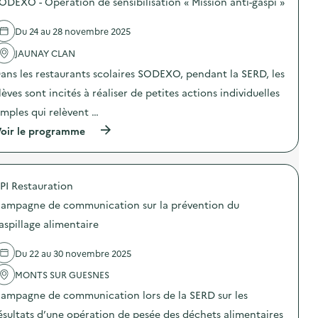
ODEXO - Opération de sensibilisation « Mission anti-gaspi »
i
a
s
m
g
d
e
n
e
Du 24 au 28 novembre 2025
n
e
l
t
D
'
JAUNAY CLAN
a
i
a
i
ans les restaurants scolaires SODEXO, pendant la SERD, les
a
c
r
g
t
lèves sont incités à réaliser de petites actions individuelles
e
n
i
)
o
o
imples qui relèvent …
s
n
(
t
oir le programme
:
à
i
C
p
c
a
r
a
m
o
l
p
PI Restauration
p
i
a
o
m
g
ampagne de communication sur la prévention du
s
e
n
d
n
e
aspillage alimentaire
e
t
D
l
a
i
Du 22 au 30 novembre 2025
'
i
a
a
r
g
MONTS SUR GUESNES
c
e
n
t
)
o
ampagne de communication lors de la SERD sur les
i
s
o
t
ésultats d’une opération de pesée des déchets alimentaires