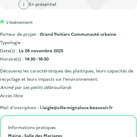
'
c
En présentiel
n
n
a
c
p
c
c
u
L'évènement
r
i
c
e
i
p
u
Porteur de projet :
Grand Poitiers Communauté urbaine
i
n
a
e
Typologie :
l
c
l
i
Date(s) :
Le 26 novembre 2025
i
l
Horaire(s) :
14:30 - 16:30
p
Découvrez les caractéristiques des plastiques, leurs capacités de
a
recyclage et leurs impacts sur l’environnement.
l
Animé par Les petits débrouillards
e
Accès libre
Mail d'inscription :
l.laigle@ville-mignaloux-beauvoir.fr
Informations pratiques
L
Mairie - Salle des Mariages