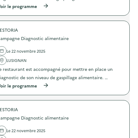
i
o
(
oir le programme
n
à
:
p
E
r
x
o
p
ESTORIA
p
o
o
ampagne Diagnostic alimentaire
s
s
i
d
t
e
Le 22 novembre 2025
i
l
o
'
LUSIGNAN
n
a
e restaurant est accompagné pour mettre en place un
“
c
L
t
iagnostic de son niveau de gaspillage alimentaire. …
a
i
n
o
(
oir le programme
o
n
à
u
:
p
v
C
r
e
a
o
l
m
ESTORIA
p
l
p
o
ampagne Diagnostic alimentaire
e
a
s
v
g
d
i
n
e
Le 22 novembre 2025
e
e
l