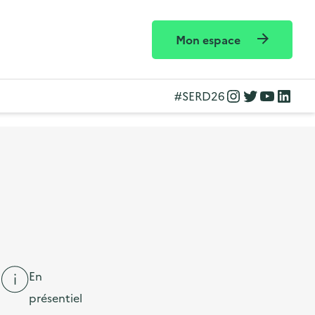
Mon espace
Instagram
Twitter
YouTube
LinkedIn
#SERD26
En
présentiel