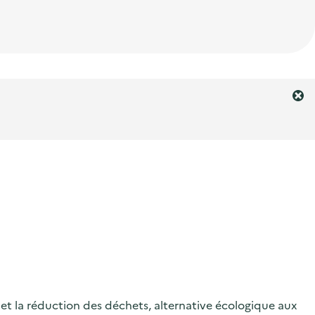
F
e
r
m
e
r
l
'
a
l
e
r
t
e
es et la réduction des déchets, alternative écologique aux