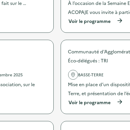
fait sur le …
À l’occasion de la Semaine
ACOPAJE vous invite à partic
(
Voir le programme
à
p
r
o
p
Communauté d'Agglomérati
o
s
Éco-délégués : TRI
d
e
vembre 2025
BASSE-TERRE
l
'
ociation, sur le
Mise en place d’un dispositi
a
c
Terre, et présentation de l’
t
(
Voir le programme
i
à
o
p
n
r
:
o
G
p