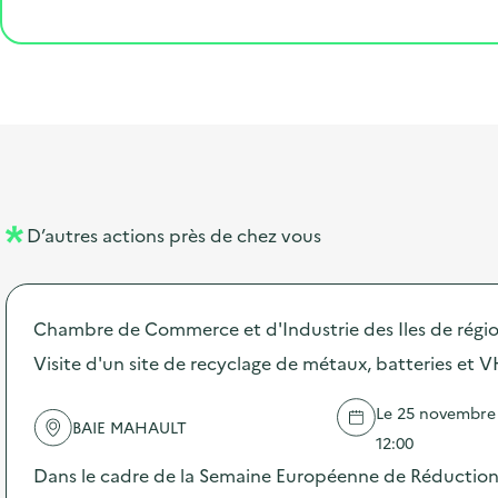
e
o
e
a
g
é
t
s
r
i
v
l
t
t
o
è
i
a
e
n
n
b
l
m
e
e
e
m
l
n
e
D’autres actions près de chez vous
l
t
n
é
t
Chambre de Commerce et d'Industrie des Iles de rég
d
Visite d'un site de recyclage de métaux, batteries et 
e
l
Le 25 novembre 2
BAIE MAHAULT
a
12:00
v
Dans le cadre de la Semaine Européenne de Réduction