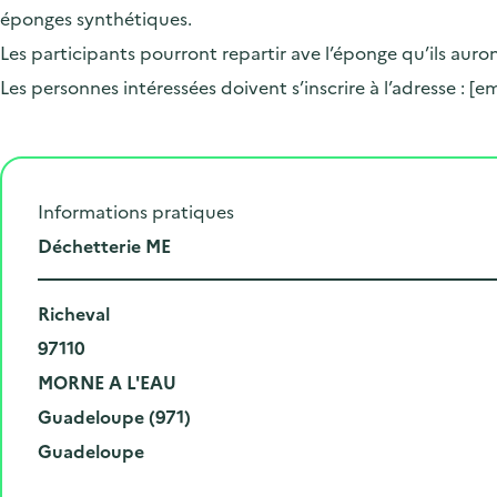
éponges synthétiques.
Les participants pourront repartir ave l’éponge qu’ils auro
Les personnes intéressées doivent s’inscrire à l’adresse :
[em
Informations pratiques
L
Déchetterie ME
i
N
e
Richeval
u
C
u
97110
m
o
V
d
MORNE A L'EAU
é
d
i
D
e
Guadeloupe (971)
r
e
l
é
R
l
Guadeloupe
o
p
l
p
é
'