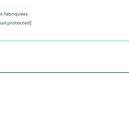
nt fabriquées.
ail protected]
Cliquer pour afficher la carte