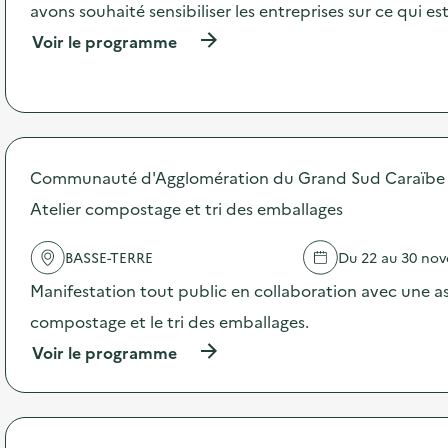
o
avons souhaité sensibiliser les entreprises sur ce qui est 
i
(
Voir le programme
à
e
p
r
o
p
o
s
Communauté d'Agglomération du Grand Sud Caraïbe
d
Atelier compostage et tri des emballages
e
l
'
BASSE-TERRE
Du 22 au 30 no
a
c
Manifestation tout public en collaboration avec une ass
t
compostage et le tri des emballages.
i
o
(
Voir le programme
n
à
:
p
V
r
i
o
s
p