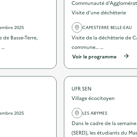
r
Communauté d'Agglomérati
o
a
s
Visite d'une déchèterie
n
d
d
e
e
vembre 2025
CAPESTERRE BELLE-EAU
l
C
'
o
le de Basse-Terre,
Visite de la déchèterie de C
a
l
c
e …
commune… …
l
t
e
(
Voir le programme
i
c
à
o
t
p
n
e
r
:
d
o
É
’
p
c
É
UFR SEN
o
o
q
s
Village écocitoyen
-
u
d
d
i
e
é
p
vembre 2025
LES ABYMES
l
l
e
'
é
Dans le cadre de la semain
m
a
g
e
c
(SERD), les étudiants du Mast
u
n