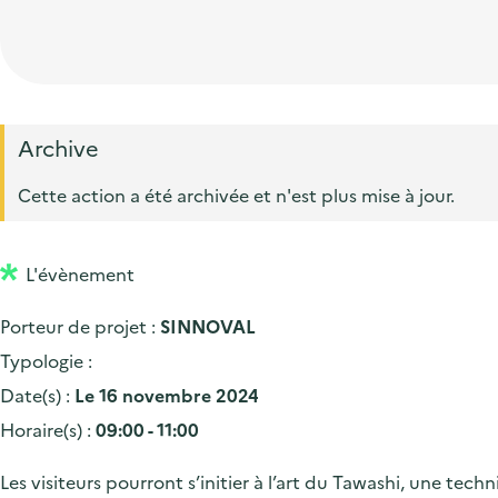
t
p
'
e
i
r
a
d
o
i
c
'
n
n
c
a
p
c
Archive
u
c
r
i
e
Cette action a été archivée et n'est plus mise à jour.
c
i
p
i
u
n
a
l
e
L'évènement
c
l
i
i
Porteur de projet :
SINNOVAL
l
p
Typologie :
a
Date(s) :
Le 16 novembre 2024
l
Horaire(s) :
09:00 - 11:00
e
Les visiteurs pourront s’initier à l’art du Tawashi, une tec