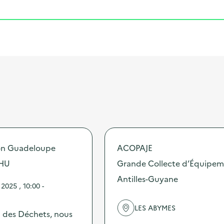
ion Guadeloupe
ACOPAJE
VHU
Grande Collecte d’Équipeme
Antilles-Guyane
025 , 10:00 -
LES ABYMES
 des Déchets, nous