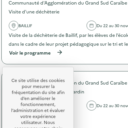
Communauté d'Agglomération du Grand Sud Caraïbe
i
o
t
s
Visite d'une déchèterie
e
d
d
e
’
BAILLIF
Du 22 au 30 no
l
u
'
Visite de la déchèterie de Baillif, par les élèves de l’éco
n
a
s
c
dans le cadre de leur projet pédagogique sur le tri et l
i
t
t
(
Voir le programme
i
e
à
o
d
p
n
e
r
:
r
o
A
e
p
Ce site utilise des cookies
t
Communauté d'Agglomération du Grand Sud Caraïbe
c
o
e
pour mesurer la
y
s
Atelier compostage École et Jardin
l
fréquentation du site afin
c
d
i
d’en améliorer le
l
e
e
fonctionnement,
BASSE-TERRE
Du 22 au 30 no
a
l
r
l’administration et évaluer
g
'
c
…
votre expérience
e
a
o
d
utilisateur. Nous
c
(
Voir le programme
m
e