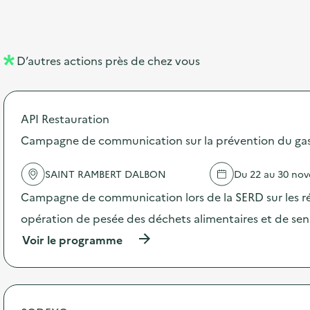
b
l
m
e
e
e
m
l
n
e
D’autres actions près de chez vous
l
t
n
é
t
API Restauration
d
Campagne de communication sur la prévention du gasp
e
l
SAINT RAMBERT DALBON
Du 22 au 30 no
a
Campagne de communication lors de la SERD sur les ré
v
opération de pesée des déchets alimentaires et de sensi
o
(
Voir le programme
i
à
p
e
r
o
p