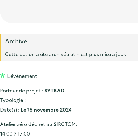
t
p
'
e
i
r
a
d
o
i
c
'
n
n
c
a
p
c
Archive
u
c
r
i
e
Cette action a été archivée et n'est plus mise à jour.
c
i
p
i
u
n
a
l
e
L'évènement
c
l
i
i
Porteur de projet :
SYTRAD
l
p
Typologie :
a
Date(s) :
Le 16 novembre 2024
l
Atelier zéro déchet au SIRCTOM.
e
14:00 ? 17:00