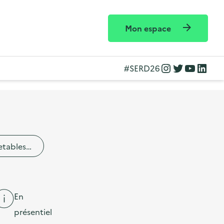
Mon espace
Instagram
Twitter
YouTube
LinkedIn
#SERD26
etables…
En
présentiel