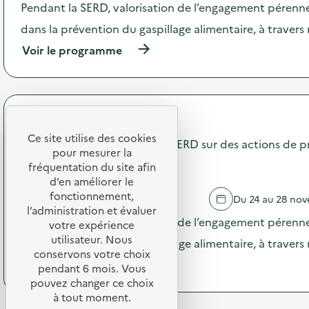
Pendant la SERD, valorisation de l’engagement pérenne
i
o
o
m
dans la prévention du gaspillage alimentaire, à traver
n
m
:
(
Voir le programme
u
S
à
n
O
p
i
D
r
c
E
o
a
X
p
t
Terres de Cuisine
O
o
i
Ce site utilise des cookies
–
s
Communication pendant la SERD sur des actions de p
o
pour mesurer la
O
d
n
gaspillage alimentaire
p
e
fréquentation du site afin
s
é
l
d’en améliorer le
u
r
'
fonctionnement,
r
MALATAVERNE
Du 24 au 28 no
a
a
l
l’administration et évaluer
t
c
Pendant la SERD, valorisation de l’engagement pérenne
a
votre expérience
i
t
p
utilisateur. Nous
dans la prévention du gaspillage alimentaire, à traver
o
i
r
conservons votre choix
n
o
é
(
Voir le programme
pendant 6 mois. Vous
d
n
v
à
pouvez changer ce choix
e
:
e
p
à tout moment.
s
C
n
r