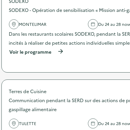
SODEXO
o
s
SODEXO - Opération de sensibilisation « Mission anti-g
d
e
MONTELIMAR
Du 24 au 28 no
l
'
Dans les restaurants scolaires SODEXO, pendant la SERD
a
c
incités à réaliser de petites actions individuelles simpl
t
(
Voir le programme
i
à
o
p
n
r
:
o
C
p
a
o
m
s
Terres de Cuisine
p
d
a
Communication pendant la SERD sur des actions de p
e
g
l
n
gaspillage alimentaire
'
e
a
d
c
TULETTE
Du 24 au 28 no
e
t
c