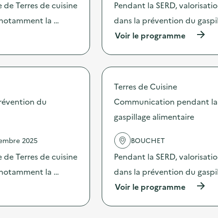
c
 de Terres de cuisine
Pendant la SERD, valorisati
i
t
n
s notamment la …
dans la prévention du gaspi
i
e
o
(
Voir le programme
“
n
à
z
:
p
é
C
r
r
o
o
o
m
p
d
Terres de Cuisine
m
o
é
u
s
révention du
Communication pendant la 
c
n
d
h
i
gaspillage alimentaire
e
e
c
l
t
a
'
”
vembre 2025
BOUCHET
t
a
:
i
c
 de Terres de cuisine
Pendant la SERD, valorisati
e
o
t
n
n
s notamment la …
dans la prévention du gaspi
i
t
p
o
r
(
Voir le programme
e
n
é
à
n
:
e
p
d
C
p
r
a