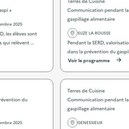
Terres de Cuisine
o
s
aspi »
Communication pendant la 
d
gaspillage alimentaire
e
vembre 2025
l
'
SUZE LA ROUSSE
, les élèves sont
a
c
es qui relèvent …
Pendant la SERD, valorisati
t
dans la prévention du gaspi
i
o
(
Voir le programme
n
à
:
p
A
r
t
o
e
p
Terres de Cuisine
l
o
i
s
révention du
Communication pendant la 
e
d
r
gaspillage alimentaire
e
c
l
u
'
vembre 2025
GENESSIEUX
i
a
s