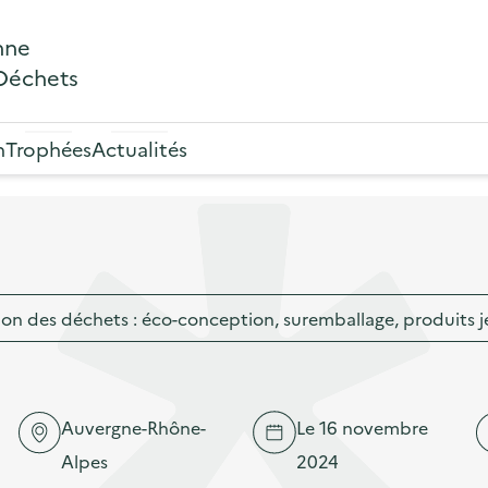
nne
 Déchets
n
Trophées
Actualités
ion des déchets : éco-conception, suremballage, produits j
Auvergne-Rhône-
Le 16 novembre
Alpes
2024