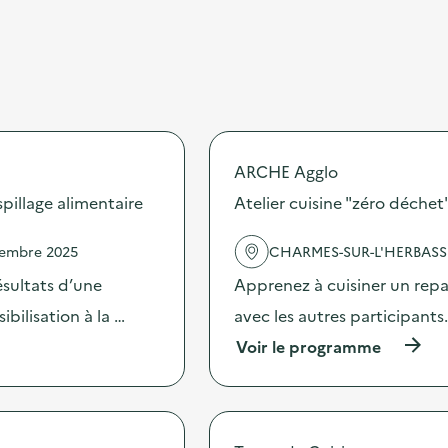
ARCHE Agglo
illage alimentaire
Atelier cuisine "zéro déchet"
vembre 2025
CHARMES-SUR-L'HERBASS
sultats d’une
Apprenez à cuisiner un repa
bilisation à la …
avec les autres participants. 
(
Voir le programme
à
p
r
o
p