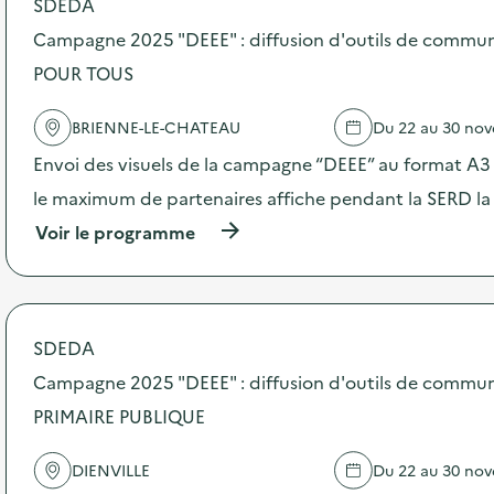
SDEDA
o
s
Campagne 2025 "DEEE" : diffusion d'outils de commu
d
POUR TOUS
e
l
'
BRIENNE-LE-CHATEAU
Du 22 au 30 no
a
c
Envoi des visuels de la campagne “DEEE” au format A3 –
t
le maximum de partenaires affiche pendant la SERD la
i
o
(
Voir le programme
n
à
:
p
C
r
a
o
m
p
SDEDA
p
o
a
s
Campagne 2025 "DEEE" : diffusion d'outils de commun
g
d
n
PRIMAIRE PUBLIQUE
e
e
l
2
'
DIENVILLE
Du 22 au 30 no
0
a