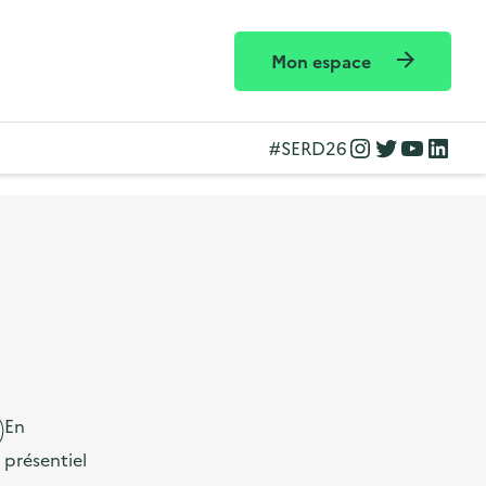
Mon espace
Instagram
Twitter
YouTube
LinkedIn
#SERD26
En
présentiel