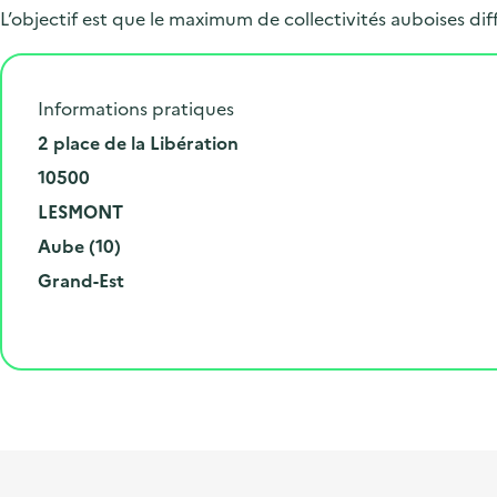
L’objectif est que le maximum de collectivités auboises d
Informations pratiques
N
2 place de la Libération
u
C
10500
m
o
V
LESMONT
é
d
i
D
Aube (10)
r
e
l
é
R
Grand-Est
o
p
l
p
é
e
o
e
a
g
t
s
r
i
l
t
t
o
i
a
e
n
b
l
m