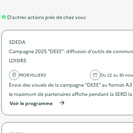
e
e
l
n
D’autres actions près de chez vous
l
t
é
SDEDA
d
Campagne 2025 "DEEE": diffusion d'outils de commun
e
LOISIRS
l
a
MORVILLIERS
Du 22 au 30 no
v
Envoi des visuels de la campagne “DEEE” au format A3 –
o
le maximum de partenaires affiche pendant la SERD la
i
(
Voir le programme
e
à
p
r
o
p