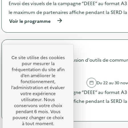
2
c
Envoi des visuels de la campagne “DEEE” au format A3 –
5
t
“
le maximum de partenaires affiche pendant la SERD la
i
D
o
(
Voir le programme
E
n
à
E
:
p
E
C
r
”
a
o
:
m
p
d
SDEDA
p
o
i
a
Ce site utilise des cookies
s
Campagne 2025 "DEEE" : diffusion d'outils de commun
f
g
pour mesurer la
d
f
n
PRIMAIRE PUBLIQUE
e
fréquentation du site afin
u
e
l
d’en améliorer le
s
2
'
fonctionnement,
i
MAIZIERES LES BRIENNE
Du 22 au 30 no
0
a
o
l’administration et évaluer
2
c
Envoi des visuels de la campagne “DEEE” au format A3 –
n
votre expérience
5
t
d
utilisateur. Nous
“
le maximum de partenaires affiche pendant la SERD la
i
’
D
conservons votre choix
o
o
(
Voir le programme
E
pendant 6 mois. Vous
n
u
à
E
pouvez changer ce choix
:
t
p
E
à tout moment.
C
i
r
”