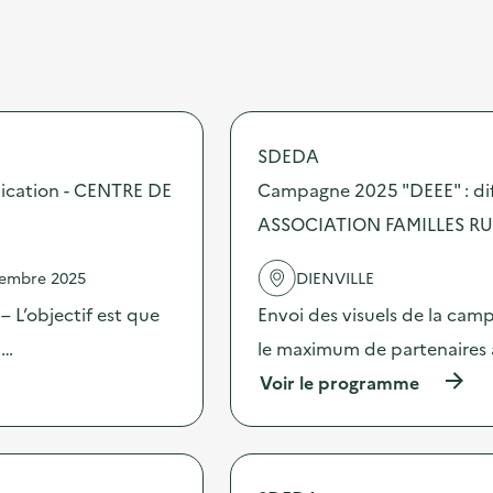
SDEDA
ication - CENTRE DE
Campagne 2025 "DEEE" : dif
ASSOCIATION FAMILLES R
vembre 2025
DIENVILLE
 L’objectif est que
Envoi des visuels de la cam
 …
le maximum de partenaires 
(
Voir le programme
à
p
r
o
p