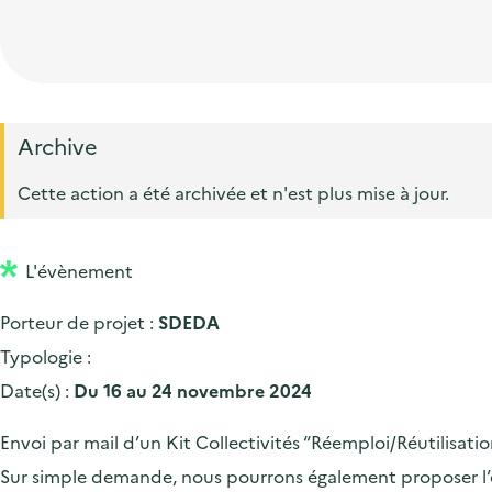
t
p
'
e
i
r
a
d
o
i
c
'
n
n
c
a
p
c
Archive
u
c
r
i
e
Cette action a été archivée et n'est plus mise à jour.
c
i
p
i
u
n
a
l
e
L'évènement
c
l
i
i
Porteur de projet :
SDEDA
l
p
Typologie :
a
Date(s) :
Du 16 au 24 novembre 2024
l
Envoi par mail d’un Kit Collectivités “Réemploi/Réutilisati
e
Sur simple demande, nous pourrons également proposer l’en