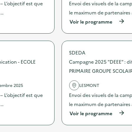
2
c
 L’objectif est que
Envoi des visuels de la cam
5
t
“
 …
le maximum de partenaires 
i
D
o
(
Voir le programme
E
n
à
E
:
p
E
C
r
”
a
o
:
m
p
d
SDEDA
p
o
i
a
s
ication - ECOLE
Campagne 2025 "DEEE" : dif
f
g
d
f
n
PRIMAIRE GROUPE SCOLAIR
e
u
e
l
s
2
'
i
vembre 2025
LESMONT
0
a
o
2
c
 L’objectif est que
Envoi des visuels de la cam
n
5
t
d
“
 …
le maximum de partenaires 
i
’
D
o
o
(
Voir le programme
E
n
u
à
E
:
t
p
E
C
i
r
”