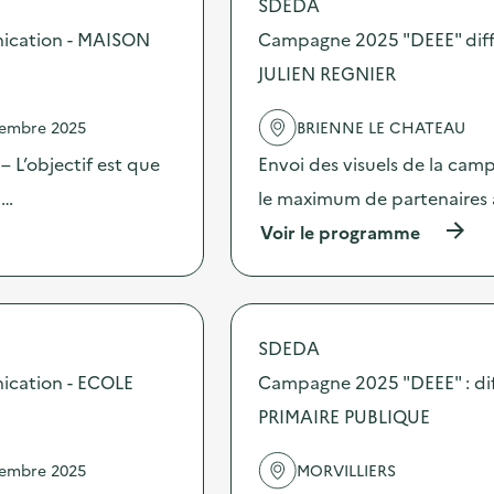
SDEDA
o
s
nication - MAISON
Campagne 2025 "DEEE" diff
d
JULIEN REGNIER
e
l
'
vembre 2025
BRIENNE LE CHATEAU
a
c
 L’objectif est que
Envoi des visuels de la cam
t
 …
le maximum de partenaires 
i
o
(
Voir le programme
n
à
:
p
C
r
a
o
m
p
SDEDA
p
o
a
s
ication - ECOLE
Campagne 2025 "DEEE" : dif
g
d
n
PRIMAIRE PUBLIQUE
e
e
l
2
'
vembre 2025
MORVILLIERS
0
a