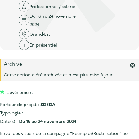
'
c
Professionnel / salarié
n
n
a
c
p
c
Du 16 au 24 novembre
c
u
r
i
2024
c
e
i
p
Grand-Est
u
i
n
a
e
l
En présentiel
c
l
i
i
l
Archive
p
F
e
a
Cette action a été archivée et n'est plus mise à jour.
r
l
m
e
L'évènement
e
r
Porteur de projet :
SDEDA
l
'
Typologie :
a
Date(s) :
Du 16 au 24 novembre 2024
l
e
Envoi des visuels de la campagne “Réemploi/Réutilisation” au
r