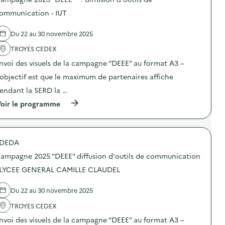
s
d
ommunication - IUT
e
l
Du 22 au 30 novembre 2025
'
a
TROYES CEDEX
c
t
nvoi des visuels de la campagne “DEEE” au format A3 –
i
o
’objectif est que le maximum de partenaires affiche
n
endant la SERD la …
:
C
(
oir le programme
a
à
m
p
p
r
a
o
g
DEDA
p
n
o
e
ampagne 2025 "DEEE" diffusion d'outils de communication
s
2
d
 LYCEE GENERAL CAMILLE CLAUDEL
0
e
2
l
5
Du 22 au 30 novembre 2025
'
“
a
D
TROYES CEDEX
c
E
t
E
nvoi des visuels de la campagne “DEEE” au format A3 –
i