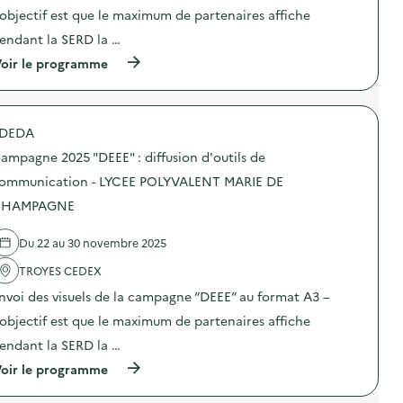
E
o
’objectif est que le maximum de partenaires affiche
”
n
:
endant la SERD la …
:
d
C
i
(
oir le programme
a
f
à
m
f
p
p
u
r
a
s
o
g
DEDA
i
p
n
o
o
e
ampagne 2025 "DEEE" : diffusion d'outils de
n
s
2
d
d
ommunication - LYCEE POLYVALENT MARIE DE
0
’
e
2
CHAMPAGNE
o
l
5
u
'
“
t
a
D
Du 22 au 30 novembre 2025
i
c
E
l
t
E
TROYES CEDEX
s
i
E
d
o
nvoi des visuels de la campagne “DEEE” au format A3 –
”
e
n
”
’objectif est que le maximum de partenaires affiche
c
:
:
o
C
d
endant la SERD la …
m
a
i
m
m
(
oir le programme
f
u
p
à
f
n
a
p
u