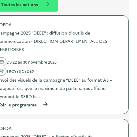
l
n
Toutes les actions
l
t
é
DEDA
d
ampagne 2025 "DEEE" : diffusion d'outils de
e
ommunication - DIRECTION DÉPARTEMENTALE DES
l
ERRITOIRES
a
v
Du 22 au 30 novembre 2025
o
TROYES CEDEX
i
nvoi des visuels de la campagne “DEEE” au format A3 –
e
’objectif est que le maximum de partenaires affiche
endant la SERD la …
(
oir le programme
à
p
r
o
DEDA
p
o
ampagne 2025 "DEEE" " : diffusion d'outils de