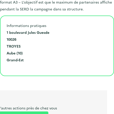
format A3 – L’objectif est que le maximum de partenaires affiche
t
e
pendant la SERD la campagne dans sa structure.
.
Informations pratiques
N
1 boulevard Jules Guesde
u
C
10026
m
o
V
TROYES
é
d
i
D
Aube (10)
r
e
l
é
R
Grand-Est
o
p
l
p
é
Cliquer pour afficher la carte
e
o
e
a
g
t
s
r
i
l
t
t
o
i
a
e
n
b
l
m
e
e
’autres actions près de chez vous