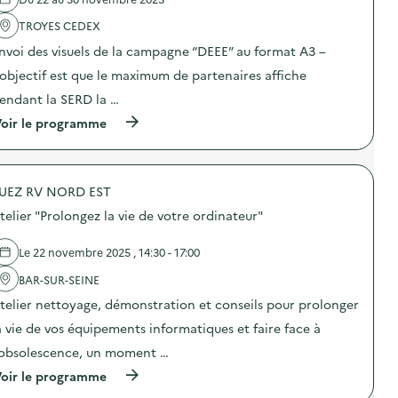
'
A
l
“
I
a
L
s
D
U
TROYES CEDEX
c
E
d
E
T
t
D
e
E
nvoi des visuels de la campagne “DEEE” au format A3 –
)
i
E
c
E
o
’objectif est que le maximum de partenaires affiche
S
o
”
n
T
m
:
endant la SERD la …
:
E
m
d
C
R
u
i
(
oir le programme
a
R
n
f
à
m
I
i
f
p
p
T
c
u
r
a
O
a
s
o
g
I
t
UEZ RV NORD EST
i
p
n
R
i
o
o
e
telier "Prolongez la vie de votre ordinateur"
E
o
n
s
2
S
n
d
d
0
)
–
’
e
Le 22 novembre 2025 , 14:30 - 17:00
2
L
o
l
5
Y
u
'
BAR-SUR-SEINE
“
C
t
a
D
E
telier nettoyage, démonstration et conseils pour prolonger
i
c
E
E
l
t
E
a vie de vos équipements informatiques et faire face à
G
s
i
E
E
d
o
’obsolescence, un moment …
”
N
e
n
d
E
(
oir le programme
c
:
i
R
à
o
C