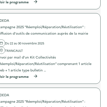
(
oir le programme
a
à
m
p
p
r
a
o
g
DEDA
p
n
o
e
ampagne 2025 "Réemploi/Réparation/Réutilisation" :
s
2
d
iffusion d'outils de communication auprès de la mairie
0
e
2
l
5
Du 22 au 30 novembre 2025
'
“
a
D
TRANCAULT
c
E
t
E
nvoi par mail d’un Kit Collectivités
i
E
o
Réemploi/Réparation/Réutilisation” comprenant 1 article
”
n
:
eb + 1 article type bulletin …
:
d
C
i
(
oir le programme
a
f
à
m
f
p
p
u
r
a
s
o
g
DEDA
i
p
n
o
o
e
ampagne 2025 "Réemploi/Réparation/Réutilisation" :
n
s
2
d
d