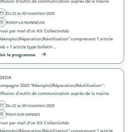
iffusion d'outils de communication auprès de la mairie
0
’
e
2
o
l
5
Du 22 au 30 novembre 2025
u
'
“
t
a
R
RIGNY-LA-NONNEUSE
i
c
é
l
t
e
nvoi par mail d’un Kit Collectivités
s
i
m
d
o
Réemploi/Réparation/Réutilisation” comprenant 1 article
p
e
n
l
eb + 1 article type bulletin …
c
:
o
o
C
i
(
oir le programme
m
a
/
à
m
m
R
p
u
p
é
r
n
a
p
o
i
g
DEDA
a
p
c
n
r
o
a
e
ampagne 2025 "Réemploi/Réparation/Réutilisation" :
a
s
t
2
t
d
iffusion d'outils de communication auprès de la mairie
i
0
i
e
o
2
o
l
n
5
Du 22 au 30 novembre 2025
n
'
–
“
/
a
E
R
POUY-SUR-VANNES
R
c
C
é
é
t
O
e
nvoi par mail d’un Kit Collectivités
u
i
L
m
t
o
Réemploi/Réparation/Réutilisation” comprenant 1 article
E
p