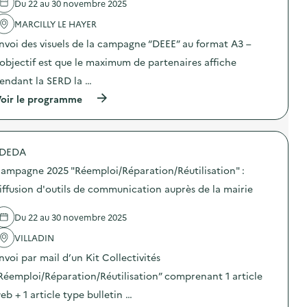
Du 22 au 30 novembre 2025
v
MARCILLY LE HAYER
o
nvoi des visuels de la campagne “DEEE” au format A3 –
i
’objectif est que le maximum de partenaires affiche
e
endant la SERD la …
(
oir le programme
à
p
r
o
DEDA
p
o
ampagne 2025 "Réemploi/Réparation/Réutilisation" :
s
d
iffusion d'outils de communication auprès de la mairie
e
l
Du 22 au 30 novembre 2025
'
a
VILLADIN
c
t
nvoi par mail d’un Kit Collectivités
i
o
Réemploi/Réparation/Réutilisation” comprenant 1 article
n
eb + 1 article type bulletin …
:
C