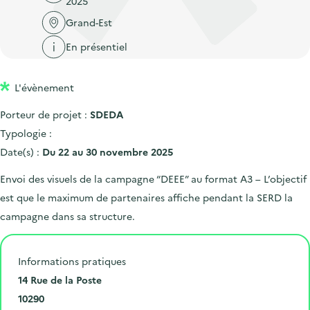
2025
'
c
n
n
a
Grand-Est
c
p
c
c
u
En présentiel
r
i
c
e
i
p
u
i
L'évènement
n
a
e
l
c
l
i
Porteur de projet :
SDEDA
i
l
Typologie :
p
Date(s) :
Du 22 au 30 novembre 2025
a
Envoi des visuels de la campagne “DEEE” au format A3 – L’objectif
l
est que le maximum de partenaires affiche pendant la SERD la
e
campagne dans sa structure.
Informations pratiques
N
14 Rue de la Poste
u
C
10290