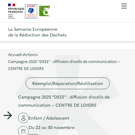
A
A
Gestion des cookies
O
R
l
l
u
e
v
l
l
R
t
r
e
e
La Semaine Européenne
e
i
o
de la Réduction des Déchets
r
r
r
t
u
l
à
a
o
r
e
l
u
u
m
Accueil
Actions
à
a
c
e
Campagne 2025 “DEEE” : diffusion d’outils de communication –
r
l
n
n
o
CENTRE DE LOISIRS
à
a
u
a
n
l
p
Réemploi/Réparation/Réutilisation
v
t
a
a
i
e
p
Campagne 2025 “DEEE” : diffusion d’outils de
g
g
n
a
communication – CENTRE DE LOISIRS
e
a
u
g
d
t
p
Enfant / Adolescent
e
'
i
r
Du 22 au 30 novembre
d
a
o
i