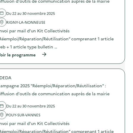
iffusion d'outils de communication auprès de la mairie
i
0
’
e
o
2
o
l
n
5
Du 22 au 30 novembre 2025
u
'
–
“
t
a
C
R
RIGNY-LA-NONNEUSE
i
c
E
é
l
t
N
e
nvoi par mail d’un Kit Collectivités
s
i
T
m
d
o
Réemploi/Réparation/Réutilisation” comprenant 1 article
R
p
e
n
E
l
eb + 1 article type bulletin …
c
:
D
o
o
C
E
i
(
oir le programme
m
a
L
/
à
m
m
O
R
p
u
p
I
é
r
n
a
S
p
o
i
g
DEDA
I
a
p
c
n
R
r
o
a
e
ampagne 2025 "Réemploi/Réparation/Réutilisation" :
S
a
s
t
2
)
t
d
iffusion d'outils de communication auprès de la mairie
i
0
i
e
o
2
o
l
n
5
Du 22 au 30 novembre 2025
n
'
–
“
/
a
E
R
POUY-SUR-VANNES
R
c
C
é
é
t
O
e
nvoi par mail d’un Kit Collectivités
u
i
L
m
t
o
Réemploi/Réparation/Réutilisation” comprenant 1 article
E
p