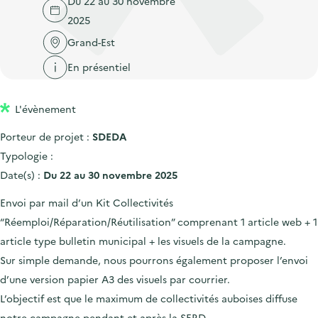
Du 22 au 30 novembre
'
c
n
n
2025
a
c
p
c
c
Grand-Est
u
r
i
c
e
En présentiel
i
p
u
i
n
a
e
l
L'évènement
c
l
i
i
l
Porteur de projet :
SDEDA
p
Typologie :
a
Date(s) :
Du 22 au 30 novembre 2025
l
Envoi par mail d’un Kit Collectivités
e
“Réemploi/Réparation/Réutilisation” comprenant 1 article web + 1
article type bulletin municipal + les visuels de la campagne.
Sur simple demande, nous pourrons également proposer l’envoi
d’une version papier A3 des visuels par courrier.
L’objectif est que le maximum de collectivités auboises diffuse
notre campagne pendant et après la SERD.