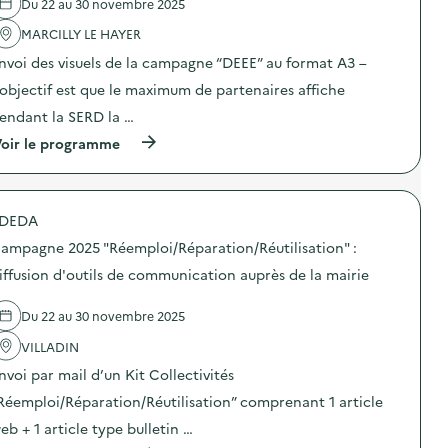
Du 22 au 30 novembre 2025
'
a
MARCILLY LE HAYER
c
t
nvoi des visuels de la campagne “DEEE” au format A3 –
i
o
’objectif est que le maximum de partenaires affiche
n
endant la SERD la …
:
C
(
oir le programme
a
à
m
p
p
r
a
o
g
DEDA
p
n
o
e
ampagne 2025 "Réemploi/Réparation/Réutilisation" :
s
2
d
iffusion d'outils de communication auprès de la mairie
0
e
2
l
5
Du 22 au 30 novembre 2025
'
“
a
D
VILLADIN
c
E
t
E
nvoi par mail d’un Kit Collectivités
i
E
o
Réemploi/Réparation/Réutilisation” comprenant 1 article
”
n
:
eb + 1 article type bulletin …
:
d
C