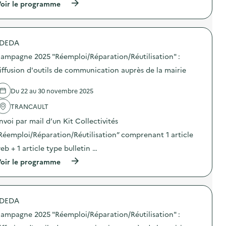
i
(
oir le programme
a
f
à
m
f
p
p
u
r
a
s
o
g
DEDA
i
p
n
o
o
e
ampagne 2025 "Réemploi/Réparation/Réutilisation" :
n
s
2
d
d
iffusion d'outils de communication auprès de la mairie
0
’
e
2
o
l
5
Du 22 au 30 novembre 2025
u
'
“
t
a
D
TRANCAULT
i
c
E
l
t
E
nvoi par mail d’un Kit Collectivités
s
i
E
d
o
Réemploi/Réparation/Réutilisation” comprenant 1 article
”
e
n
:
eb + 1 article type bulletin …
c
:
d
o
C
i
(
oir le programme
m
a
f
à
m
m
f
p
u
p
u
r
n
a
s
o
i
g
DEDA
i
p
c
n
o
o
a
e
ampagne 2025 "Réemploi/Réparation/Réutilisation" :
n
s
t
2
d
d