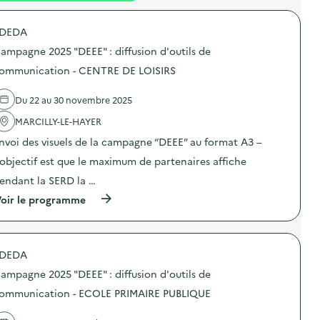
é
DEDA
d
ampagne 2025 "DEEE" : diffusion d'outils de
e
ommunication - CENTRE DE LOISIRS
l
a
Du 22 au 30 novembre 2025
v
MARCILLY-LE-HAYER
o
nvoi des visuels de la campagne “DEEE” au format A3 –
i
’objectif est que le maximum de partenaires affiche
e
endant la SERD la …
(
oir le programme
à
p
r
o
DEDA
p
o
ampagne 2025 "DEEE" : diffusion d'outils de
s
d
ommunication - ECOLE PRIMAIRE PUBLIQUE
e
l