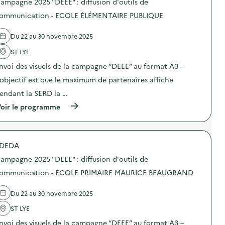
e
ampagne 2025 "DEEE" : diffusion d'outils de
n
s
2
d
d
ommunication - ECOLE ÉLÉMENTAIRE PUBLIQUE
0
’
e
2
o
l
5
Du 22 au 30 novembre 2025
u
'
“
t
a
D
ST LYE
i
c
E
l
t
E
nvoi des visuels de la campagne “DEEE” au format A3 –
s
i
E
d
o
’objectif est que le maximum de partenaires affiche
”
e
n
:
endant la SERD la …
c
:
d
o
C
i
(
oir le programme
m
a
f
à
m
m
f
p
u
p
u
r
n
a
s
o
i
g
DEDA
i
p
c
n
o
o
a
e
ampagne 2025 "DEEE" : diffusion d'outils de
n
s
t
2
d
d
ommunication - ECOLE PRIMAIRE MAURICE BEAUGRAND
i
0
’
e
o
2
o
l
n
5
Du 22 au 30 novembre 2025
u
'
–
“
t
a
C
D
ST LYE
i
c
L
E
l
t
U
E
nvoi des visuels de la campagne “DEEE” au format A3 –