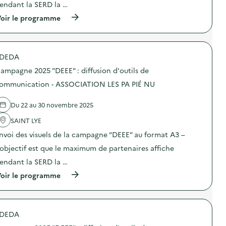
endant la SERD la …
:
C
(
oir le programme
a
à
m
p
p
r
a
o
g
DEDA
p
n
o
e
ampagne 2025 "DEEE" : diffusion d'outils de
s
2
d
ommunication - ASSOCIATION LES PA PIÉ NU
0
e
2
l
5
Du 22 au 30 novembre 2025
'
“
a
D
SAINT LYE
c
E
t
E
nvoi des visuels de la campagne “DEEE” au format A3 –
i
E
o
’objectif est que le maximum de partenaires affiche
”
n
:
endant la SERD la …
:
d
C
i
(
oir le programme
a
f
à
m
f
p
p
u
r
a
s
o
g
DEDA
i
p
n
o
o