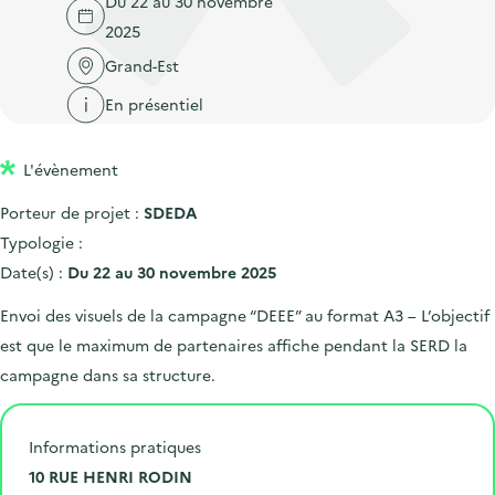
Du 22 au 30 novembre
'
c
n
n
2025
a
c
p
c
c
Grand-Est
u
r
i
c
e
En présentiel
i
p
u
i
n
a
e
l
L'évènement
c
l
i
i
l
Porteur de projet :
SDEDA
p
Typologie :
a
Date(s) :
Du 22 au 30 novembre 2025
l
Envoi des visuels de la campagne “DEEE” au format A3 – L’objectif
e
est que le maximum de partenaires affiche pendant la SERD la
campagne dans sa structure.
Informations pratiques
N
10 RUE HENRI RODIN