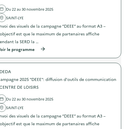
a
Du 22 au 30 novembre 2025
v
SAINT-LYE
o
nvoi des visuels de la campagne “DEEE” au format A3 –
i
’objectif est que le maximum de partenaires affiche
e
endant la SERD la …
(
oir le programme
à
p
r
o
DEDA
p
o
ampagne 2025 "DEEE": diffusion d'outils de communication
s
d
 CENTRE DE LOISIRS
e
l
Du 22 au 30 novembre 2025
'
a
SAINT-LYE
c
t
nvoi des visuels de la campagne “DEEE” au format A3 –
i
o
’objectif est que le maximum de partenaires affiche
n